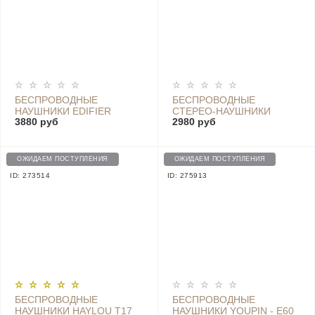
БЕСПРОВОДНЫЕ
БЕСПРОВОДНЫЕ
НАУШНИКИ EDIFIER
СТЕРЕО-НАУШНИКИ
3880 руб
2980 руб
W830BT, ЧЕРНЫЙ CN
XIAOMI (MI) BLUETOOTH
COLLAR EARPHONES -
LYXQEJ01JY-GRAY
ОЖИДАЕМ ПОСТУПЛЕНИЯ
ОЖИДАЕМ ПОСТУПЛЕНИЯ
ID: 273514
ID: 275913
БЕСПРОВОДНЫЕ
БЕСПРОВОДНЫЕ
НАУШНИКИ HAYLOU T17
НАУШНИКИ YOUPIN - E60