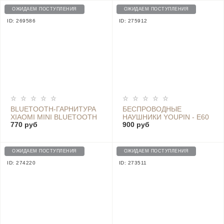
ОЖИДАЕМ ПОСТУПЛЕНИЯ
ОЖИДАЕМ ПОСТУПЛЕНИЯ
ID: 269586
ID: 275912
BLUETOOTH-ГАРНИТУРА
БЕСПРОВОДНЫЕ
XIAOMI MINI BLUETOOTH
НАУШНИКИ YOUPIN - E60
770 руб
900 руб
HEADSET - LYEJ05LM
CLASSIC WHITE
BLACK
ОЖИДАЕМ ПОСТУПЛЕНИЯ
ОЖИДАЕМ ПОСТУПЛЕНИЯ
ID: 274220
ID: 273511