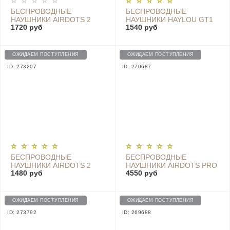
БЕСПРОВОДНЫЕ
БЕСПРОВОДНЫЕ
НАУШНИКИ AIRDOTS 2
НАУШНИКИ HAYLOU GT1
1720 руб
1540 руб
TRUE WIRELESS
PRO TWS EARBUDS,
BLUETOOTH HEADSET -
BLACK
TWSEJ061LS WHITE
ОЖИДАЕМ ПОСТУПЛЕНИЯ
ОЖИДАЕМ ПОСТУПЛЕНИЯ
ID: 273207
ID: 270687
БЕСПРОВОДНЫЕ
БЕСПРОВОДНЫЕ
НАУШНИКИ AIRDOTS 2
НАУШНИКИ AIRDOTS PRO
1480 руб
4550 руб
TRUE WIRELESS
2
BLUETOOTH HEADSET -
TWSEJ061LS
ОЖИДАЕМ ПОСТУПЛЕНИЯ
ОЖИДАЕМ ПОСТУПЛЕНИЯ
ID: 273792
ID: 269688