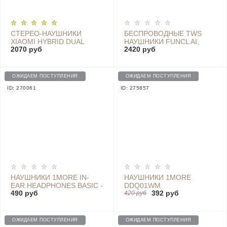
СТЕРЕО-НАУШНИКИ
БЕСПРОВОДНЫЕ TWS
XIAOMI HYBRID DUAL
НАУШНИКИ FUNCL AI,
2070 руб
2420 руб
DRIVERS EARPHONES 2,
БЕЛЫЕ, EU - FC8E1GT/A
QTEJ03JY BLACK
ОЖИДАЕМ ПОСТУПЛЕНИЯ
ОЖИДАЕМ ПОСТУПЛЕНИЯ
ID: 270061
ID: 275857
НАУШНИКИ 1MORE IN-
НАУШНИКИ 1MORE
EAR HEADPHONES BASIC -
DDQ01WM
490 руб
392 руб
HSEJ03JY / ZBW4354TY
420 руб
BLACK
ОЖИДАЕМ ПОСТУПЛЕНИЯ
ОЖИДАЕМ ПОСТУПЛЕНИЯ