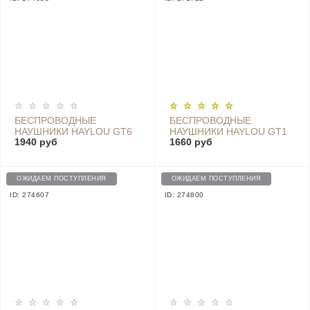
БЕСПРОВОДНЫЕ
БЕСПРОВОДНЫЕ
НАУШНИКИ HAYLOU GT6
НАУШНИКИ HAYLOU GT1
1940 руб
1660 руб
WHITE
XR, BLACK
ОЖИДАЕМ ПОСТУПЛЕНИЯ
ОЖИДАЕМ ПОСТУПЛЕНИЯ
ID: 274607
ID: 274800