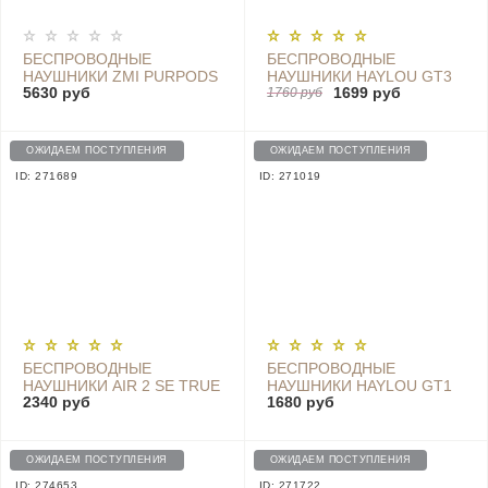
БЕСПРОВОДНЫЕ
БЕСПРОВОДНЫЕ
НАУШНИКИ ZMI PURPODS
НАУШНИКИ HAYLOU GT3
5630 руб
1699 руб
PRO (БЕЛЫЙ) - TW100ZM
TWS EARBUDS, BLACK -
1760 руб
GT3
ОЖИДАЕМ ПОСТУПЛЕНИЯ
ОЖИДАЕМ ПОСТУПЛЕНИЯ
ID: 271689
ID: 271019
БЕСПРОВОДНЫЕ
БЕСПРОВОДНЫЕ
НАУШНИКИ AIR 2 SE TRUE
НАУШНИКИ HAYLOU GT1
2340 руб
1680 руб
WIRELESS EARPHONES
TWS BLUETOOTH
(TWSEJ04WM), WHITE
EARPHONE, BLACK
ОЖИДАЕМ ПОСТУПЛЕНИЯ
ОЖИДАЕМ ПОСТУПЛЕНИЯ
ID: 274653
ID: 271722