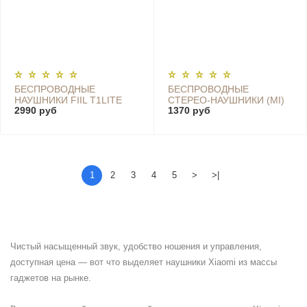
БЕСПРОВОДНЫЕ
БЕСПРОВОДНЫЕ
НАУШНИКИ FIIL T1LITE
СТЕРЕО-НАУШНИКИ (MI)
2990 руб
1370 руб
MILLET SPORTS
BLUETOOTH HEADSET
YOUTH EDITION, WHITE
1
2
3
4
5
>
>|
Чистый насыщенный звук, удобство ношения и управления,
доступная цена — вот что выделяет наушники Xiaomi из массы
гаджетов на рынке.