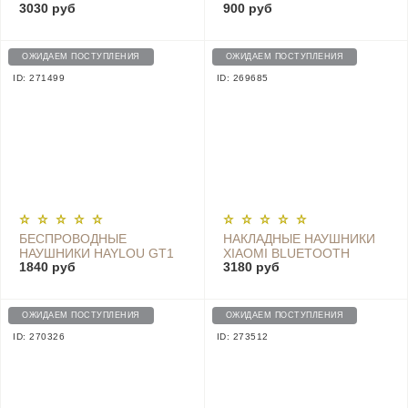
3030 руб
900 руб
SPORTS HEADPHONES,
CLASSIC BLACK
BLACK - T17
ОЖИДАЕМ ПОСТУПЛЕНИЯ
ОЖИДАЕМ ПОСТУПЛЕНИЯ
ID: 271499
ID: 269685
БЕСПРОВОДНЫЕ
НАКЛАДНЫЕ НАУШНИКИ
НАУШНИКИ HAYLOU GT1
XIAOMI BLUETOOTH
1840 руб
3180 руб
PLUS, BLACK
HEADPHONES
TDLYEJ01JY
ОЖИДАЕМ ПОСТУПЛЕНИЯ
ОЖИДАЕМ ПОСТУПЛЕНИЯ
ID: 270326
ID: 273512