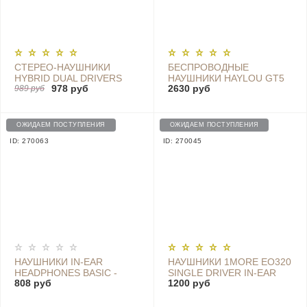
СТЕРЕО-НАУШНИКИ
БЕСПРОВОДНЫЕ
HYBRID DUAL DRIVERS
НАУШНИКИ HAYLOU GT5
978 руб
2630 руб
EARPHONES, QTER01JY,
989 руб
TRUE WIRELESS
GOLDWHITE
HEADSET, BLACK - GT5
ОЖИДАЕМ ПОСТУПЛЕНИЯ
ОЖИДАЕМ ПОСТУПЛЕНИЯ
ID: 270063
ID: 270045
НАУШНИКИ IN-EAR
НАУШНИКИ 1MORE EO320
HEADPHONES BASIC -
SINGLE DRIVER IN-EAR
808 руб
1200 руб
HSEJ03JY / ZBW4355TY
EARPODS, GOLD
SILVER