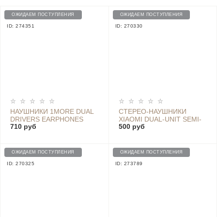
ОЖИДАЕМ ПОСТУПЛЕНИЯ
ОЖИДАЕМ ПОСТУПЛЕНИЯ
ID: 274351
ID: 270330
НАУШНИКИ 1MORE DUAL
СТЕРЕО-НАУШНИКИ
DRIVERS EARPHONES
XIAOMI DUAL-UNIT SEMI-
710 руб
500 руб
(СИНИЙ, 3.5 ММ) -
IN-EAR - ZBW4407TY
SDQEJ06WM
BLACK
ОЖИДАЕМ ПОСТУПЛЕНИЯ
ОЖИДАЕМ ПОСТУПЛЕНИЯ
ID: 270325
ID: 273789