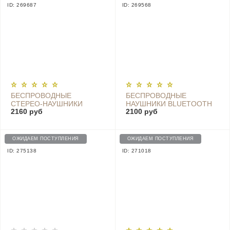
ID: 269687
ID: 269568
БЕСПРОВОДНЫЕ
БЕСПРОВОДНЫЕ
СТЕРЕО-НАУШНИКИ
НАУШНИКИ BLUETOOTH
2160 руб
2100 руб
XIAOMI (MI) BLUETOOTH
COLLAR HEADPHONES
COLLAR EARPHONES -
YOUTH EDITION,
LYXQEJ01JY-BLACK
LYXQEJ02JY BLACK
ОЖИДАЕМ ПОСТУПЛЕНИЯ
ОЖИДАЕМ ПОСТУПЛЕНИЯ
ID: 275138
ID: 271018