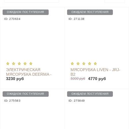
ОЖИДАЕМ ПОСТУПЛЕНИЯ
ОЖИДАЕМ ПОСТУПЛЕНИЯ
ID: 270634
ID: 271138
ЭЛЕКТРИЧЕСКАЯ
МЯСОРУБКА LIVEN - JRJ-
МЯСОРУБКА DEERMA -
B2
3230 руб
4770 руб
DEM-JR01
5000 руб
ОЖИДАЕМ ПОСТУПЛЕНИЯ
ОЖИДАЕМ ПОСТУПЛЕНИЯ
ID: 275583
ID: 275849