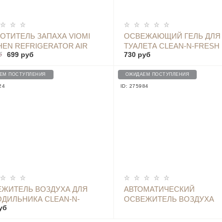
ОПОВЕСТИТЬ
ОПОВЕСТИТЬ
ОТИТЕЛЬ ЗАПАХА VIOMI
ОСВЕЖАЮЩИЙ ГЕЛЬ ДЛЯ
HEN REFRIGERATOR AIR
ТУАЛЕТА CLEAN-N-FRESH
699 руб
730 руб
б
FIER STERILIZING ODOR
TOILET GUN GEL, PURPLE
R VF1-CB 1 ШТ.
ЕМ ПОСТУПЛЕНИЯ
ОЖИДАЕМ ПОСТУПЛЕНИЯ
24
ID: 275984
ОПОВЕСТИТЬ
ОПОВЕСТИТЬ
ЖИТЕЛЬ ВОЗДУХА ДЛЯ
АВТОМАТИЧЕСКИЙ
ДИЛЬНИКА CLEAN-N-
ОСВЕЖИТЕЛЬ ВОЗДУХА
уб
H REFRIGERATOR
XIAOLANG - HD-ZNPXJ01
ORANT, 3 ШТ.