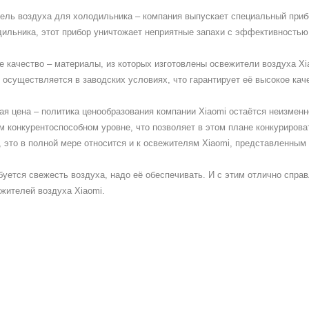
ель воздуха для холодильника – компания выпускает специальный приб
ильника, этот прибор уничтожает неприятные запахи с эффективностью
е качество – материалы, из которых изготовлены освежители воздуха Xi
 осуществляется в заводских условиях, что гарантирует её высокое кач
ая цена – политика ценообразования компании Xiaomi остаётся неизмен
м конкурентоспособном уровне, что позволяет в этом плане конкуриров
 это в полной мере относится и к освежителям Xiaomi, представленным 
буется свежесть воздуха, надо её обеспечивать. И с этим отлично сп
жителей воздуха Xiaomi.