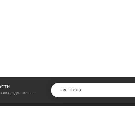
ОСТИ
 спецпредложениях
КАТАЛОГ
⠀
Кресла компьютерные
Пылесосы