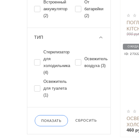
Встроенный
От
аккумулятор
батарейки
(2)
(2)
ПОГЛ
KITC
990 ру
PURI
ТИП
FILTE
ОЖИДА
Стерилизатор
ID: 2732
для
Освежитель
холодильника
воздуха (3)
(4)
Освежитель
для туалета
(1)
ОСВЕ
СБРОСИТЬ
ПОКАЗАТЬ
ХОЛО
460 р
FRES
DEOD