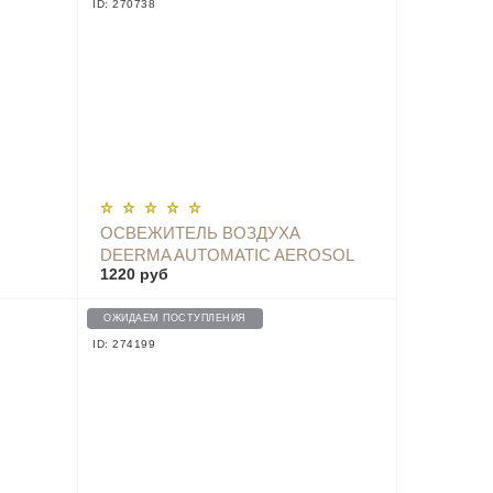
ID: 270738
ОПОВЕСТИТЬ
ОСВЕЖИТЕЛЬ ВОЗДУХА
DEERMA AUTOMATIC AEROSOL
1220 руб
B5
DISPENSER - DEM-PX830 WHITE
ОЖИДАЕМ ПОСТУПЛЕНИЯ
ID: 274199