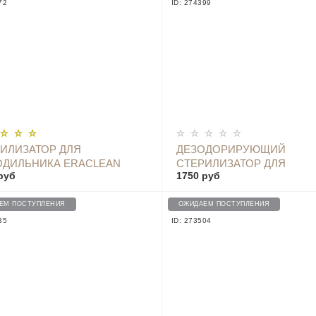
72
ID: 274399
ОПОВЕСТИТЬ
ОПОВЕСТИТЬ
ИЛИЗАТОР ДЛЯ
ДЕЗОДОРИРУЮЩИЙ
ОДИЛЬНИКА ERACLEAN
СТЕРИЛИЗАТОР ДЛЯ
руб
1750 руб
IGERATOR DEODORIZING
ХОЛОДИЛЬНИКА LOFANS 
ILIZER, БЕЛЫЙ - CW-B01
ЕМ ПОСТУПЛЕНИЯ
ОЖИДАЕМ ПОСТУПЛЕНИЯ
35
ID: 273504