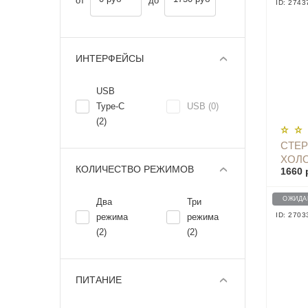
от
до
ID: 2743
ИНТЕРФЕЙСЫ
USB
Type-C
USB (0)
(2)
CТЕР
ХОЛ
КОЛИЧЕСТВО РЕЖИМОВ
1660 
REFR
STER
ОЖИДА
Два
Три
ID: 2703
режима
режима
(2)
(2)
ПИТАНИЕ