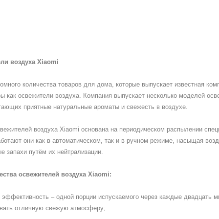
ли воздуха Xiaomi
омного количества товаров для дома, которые выпускает известная ком
ы как освежители воздуха. Компания выпускает несколько моделей осв
тающих приятные натуральные ароматы и свежесть в воздухе.
свежителей воздуха Xiaomi основана на периодическом распылении спе
ботают они как в автоматическом, так и в ручном режиме, насыщая во
е запахи путём их нейтрализации.
ства освежителей воздуха Xiaomi:
 эффективность – одной порции испускаемого через каждые двадцать ми
вать отличную свежую атмосферу;