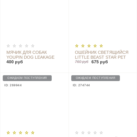
МЯЧИК ДЛЯ СОБАК
ОШЕЙНИК СВЕТЯЩИЙСЯ
YOUPIN DOG LEAKAGE
LITTLE BEAST STAR PET
400 руб
675 руб
FOOD - XT28-5001
GLOWING COLLAR - XL81-
760 руб
5001
ОЖИДАЕМ ПОСТУПЛЕНИЯ
ОЖИДАЕМ ПОСТУПЛЕНИЯ
ID: 269944
ID: 274744