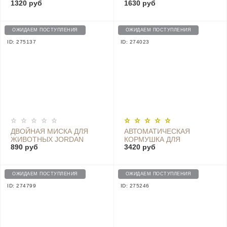
1320 руб
1630 руб
DOUBLE BOWL - P521
TOY WHITE - FW120023
ОЖИДАЕМ ПОСТУПЛЕНИЯ
ОЖИДАЕМ ПОСТУПЛЕНИЯ
ID: 275137
ID: 274023
ДВОЙНАЯ МИСКА ДЛЯ
АВТОМАТИЧЕСКАЯ
ЖИВОТНЫХ JORDAN
КОРМУШКА ДЛЯ
890 руб
3420 руб
JUDY PLASTIC PET
ЖИВОТНЫХ PETWANT F6
DOUBLE FOOD BOWL -
SMART PET FEEDER (6-
PE001
MEAL) WHITE (БЕЛЫЙ)
ОЖИДАЕМ ПОСТУПЛЕНИЯ
ОЖИДАЕМ ПОСТУПЛЕНИЯ
ID: 274799
ID: 275246