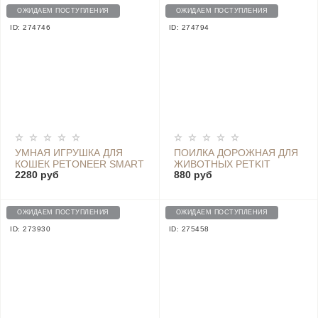
ОЖИДАЕМ ПОСТУПЛЕНИЯ
ОЖИДАЕМ ПОСТУПЛЕНИЯ
ID: 274746
ID: 274794
УМНАЯ ИГРУШКА ДЛЯ
ПОИЛКА ДОРОЖНАЯ ДЛЯ
КОШЕК PETONEER SMART
ЖИВОТНЫХ PETKIT
2280 руб
880 руб
DOT - PTY010/TY011
EVERSWEET TRAVEL S400
400 МЛ - P4230
ОЖИДАЕМ ПОСТУПЛЕНИЯ
ОЖИДАЕМ ПОСТУПЛЕНИЯ
ID: 273930
ID: 275458