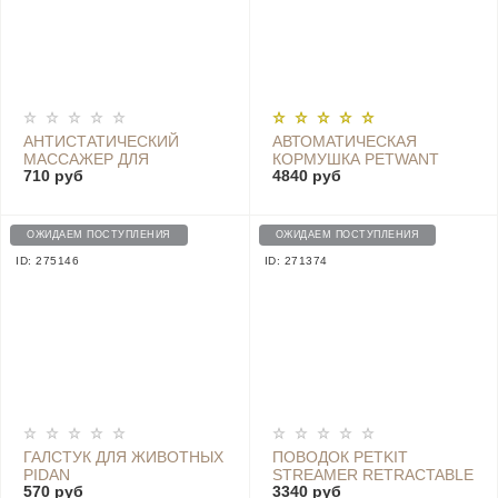
АНТИСТАТИЧЕСКИЙ
АВТОМАТИЧЕСКАЯ
МАССАЖЕР ДЛЯ
КОРМУШКА PETWANT
710 руб
4840 руб
ЖИВОТНЫХ JELLYFISH
(WET AND DRY FOOD
FURRYTAIL PET MASSAGE
FEEDERS) - PF-105
COMB - 8ZX03975S PINK
ОЖИДАЕМ ПОСТУПЛЕНИЯ
ОЖИДАЕМ ПОСТУПЛЕНИЯ
ID: 275146
ID: 271374
ГАЛСТУК ДЛЯ ЖИВОТНЫХ
ПОВОДОК PETKIT
PIDAN
STREAMER RETRACTABLE
570 руб
3340 руб
TRACTION ROPE, БЕЛЫЙ -