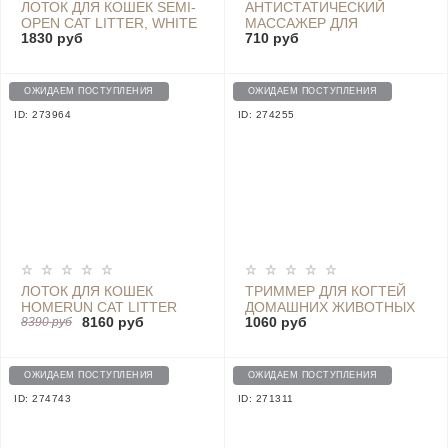
ЛОТОК ДЛЯ КОШЕК SEMI-
АНТИСТАТИЧЕСКИЙ
OPEN CAT LITTER, WHITE
МАССАЖЕР ДЛЯ
1830 руб
710 руб
ЖИВОТНЫХ JELLYFISH
FURRYTAIL PET MASSAGE
COMB - 8ZX03975S BLUE
ОЖИДАЕМ ПОСТУПЛЕНИЯ
ОЖИДАЕМ ПОСТУПЛЕНИЯ
ID: 273964
ID: 274255
ЛОТОК ДЛЯ КОШЕК
ТРИММЕР ДЛЯ КОГТЕЙ
HOMERUN CAT LITTER
ДОМАШНИХ ЖИВОТНЫХ
8160 руб
1060 руб
BOX SMART DEODORANT
8390 руб
PAWBBY PET ELECTRIC
VERSION CLB10CB
NAIL SHARPENER (MG-
NG001), WHITE
ОЖИДАЕМ ПОСТУПЛЕНИЯ
ОЖИДАЕМ ПОСТУПЛЕНИЯ
ID: 274743
ID: 271311