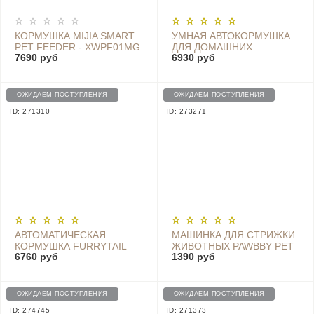
КОРМУШКА MIJIA SMART
УМНАЯ АВТОКОРМУШКА
PET FEEDER - XWPF01MG
ДЛЯ ДОМАШНИХ
7690 руб
6930 руб
ЖИВОТНЫХ PETKIT
SMART PET FEEDER -
P530
ОЖИДАЕМ ПОСТУПЛЕНИЯ
ОЖИДАЕМ ПОСТУПЛЕНИЯ
ID: 271310
ID: 273271
АВТОМАТИЧЕСКАЯ
МАШИНКА ДЛЯ СТРИЖКИ
КОРМУШКА FURRYTAIL
ЖИВОТНЫХ PAWBBY PET
6760 руб
1390 руб
PET INTELLIGENT FEEDER
SHAVER ДЛЯ СОБАК И
КОШЕК - MG-HC001
ОЖИДАЕМ ПОСТУПЛЕНИЯ
ОЖИДАЕМ ПОСТУПЛЕНИЯ
ID: 274745
ID: 271373