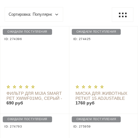
ОЖИДАЕМ ПОСТУПЛЕНИЯ
ОЖИДАЕМ ПОСТУПЛЕНИЯ
ID: 274396
ID: 274425
ФИЛЬТР ДЛЯ MIJIA SMART
МИСКА ДЛЯ ЖИВОТНЫХ
PET XWWF01MG, СЕРЫЙ -
PETKIT 15 ADJUSTABLE
690 руб
1760 руб
XWFE01MG
DOUBLE BOWL (BLACK) -
P5201
ОЖИДАЕМ ПОСТУПЛЕНИЯ
ОЖИДАЕМ ПОСТУПЛЕНИЯ
ID: 274793
ID: 275959