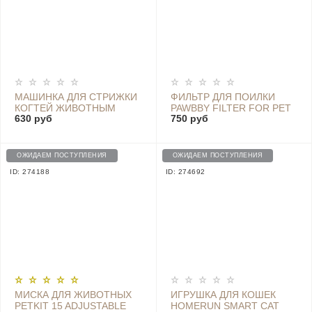
МАШИНКА ДЛЯ СТРИЖКИ
ФИЛЬТР ДЛЯ ПОИЛКИ
КОГТЕЙ ЖИВОТНЫМ
PAWBBY FILTER FOR PET
630 руб
750 руб
PETKIT LED NAIL
WATER FOUNTAIN - MG-
CLIPPERS - 800807
WF001EU-FE001
ОЖИДАЕМ ПОСТУПЛЕНИЯ
ОЖИДАЕМ ПОСТУПЛЕНИЯ
ID: 274188
ID: 274692
МИСКА ДЛЯ ЖИВОТНЫХ
ИГРУШКА ДЛЯ КОШЕК
PETKIT 15 ADJUSTABLE
HOMERUN SMART CAT