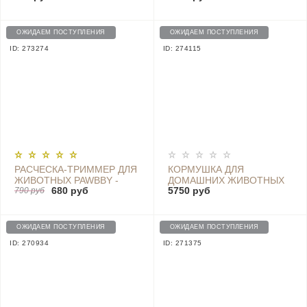
P2101
ОЖИДАЕМ ПОСТУПЛЕНИЯ
ОЖИДАЕМ ПОСТУПЛЕНИЯ
ID: 273274
ID: 274115
РАСЧЕСКА-ТРИММЕР ДЛЯ
КОРМУШКА ДЛЯ
ЖИВОТНЫХ PAWBBY -
ДОМАШНИХ ЖИВОТНЫХ
680 руб
5750 руб
MG-PCO001
790 руб
PETONEER NUTRI MINI
FEEDER 2.6L FDW040
ОЖИДАЕМ ПОСТУПЛЕНИЯ
ОЖИДАЕМ ПОСТУПЛЕНИЯ
ID: 270934
ID: 271375