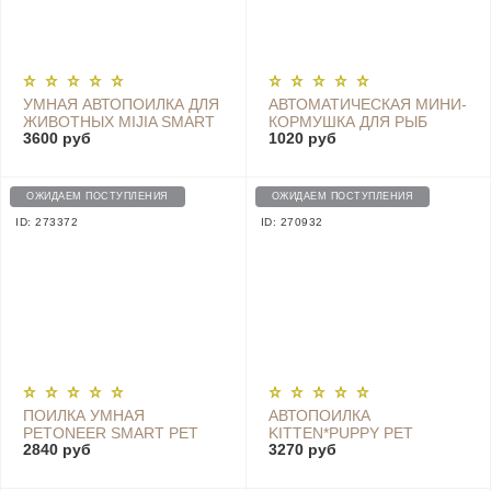
УМНАЯ АВТОПОИЛКА ДЛЯ
АВТОМАТИЧЕСКАЯ МИНИ-
ЖИВОТНЫХ MIJIA SMART
КОРМУШКА ДЛЯ РЫБ
3600 руб
1020 руб
PET WATER DISPENSER -
SHYFISH - NKD-012
XWWF01MG
ОЖИДАЕМ ПОСТУПЛЕНИЯ
ОЖИДАЕМ ПОСТУПЛЕНИЯ
ID: 273372
ID: 270932
ПОИЛКА УМНАЯ
АВТОПОИЛКА
PETONEER SMART PET
KITTEN*PUPPY PET
2840 руб
3270 руб
WATER DISPENSER (MI
WATER DISPENSER - MG-
HOME) - FSW030-M
WF001EU