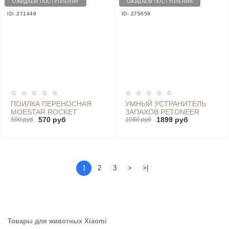
ОЖИДАЕМ ПОСТУПЛЕНИЯ
ОЖИДАЕМ ПОСТУПЛЕНИЯ
ID: 271449
ID: 275658
ПОИЛКА ПЕРЕНОСНАЯ
УМНЫЙ УСТРАНИТЕЛЬ
MOESTAR ROCKET
ЗАПАХОВ PETONEER
570 руб
1899 руб
ACCOMPANYING CUP PET
590 руб
ODOR ELIMINATOR PRO
1980 руб
CARTRIDGE - MS0010002
ДЛЯ КОШАЧЬЕГО
GRAY
ТУАЛЕТА - SU001-T
1
2
3
>
>|
Товары для животных Xiaomi