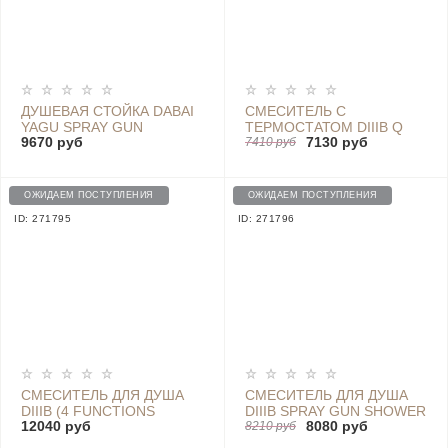
ДУШЕВАЯ СТОЙКА DABAI
СМЕСИТЕЛЬ С
YAGU SPRAY GUN
ТЕРМОСТАТОМ DIIIB Q
9670 руб
7130 руб
SHOWER HEAD SIMPLE 3
THERMOSTATIC SHOWER
7410 руб
FUNCTIONS (DXLY003)
- DXHW002-3
ОЖИДАЕМ ПОСТУПЛЕНИЯ
ОЖИДАЕМ ПОСТУПЛЕНИЯ
ID: 271795
ID: 271796
СМЕСИТЕЛЬ ДЛЯ ДУША
СМЕСИТЕЛЬ ДЛЯ ДУША
DIIIB (4 FUNCTIONS
DIIIB SPRAY GUN SHOWER
12040 руб
8080 руб
SPRAY GUN) DXLY002
SIMPLE (3 FUNCTIONS)
8210 руб
DXLY001