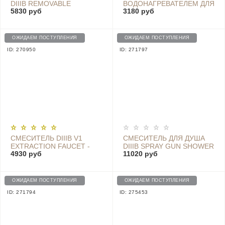
DIIIB REMOVABLE
ВОДОНАГРЕВАТЕЛЕМ ДЛЯ
5830 руб
3180 руб
KITCHEN FAUCET (С
РАКОВИНЫ XIAODA HOT
ВЫДВИЖНЫМ ИЗЛИВОМ)
WATER FAUCET PRO
DXCF005
WHITE HD-JRSLT07
ОЖИДАЕМ ПОСТУПЛЕНИЯ
ОЖИДАЕМ ПОСТУПЛЕНИЯ
ID: 270950
ID: 271797
СМЕСИТЕЛЬ DIIIB V1
СМЕСИТЕЛЬ ДЛЯ ДУША
EXTRACTION FAUCET -
DIIIB SPRAY GUN SHOWER
4930 руб
11020 руб
DXMP001
SIMPLE (4 FUNCTIONS)
DXLY004
ОЖИДАЕМ ПОСТУПЛЕНИЯ
ОЖИДАЕМ ПОСТУПЛЕНИЯ
ID: 271794
ID: 275453