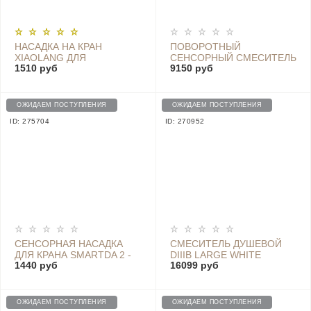
НАСАДКА НА КРАН
ПОВОРОТНЫЙ
XIAOLANG ДЛЯ
СЕНСОРНЫЙ СМЕСИТЕЛЬ
1510 руб
9150 руб
СОХРАНЕНИЯ СВЕЖЕСТИ
YUE U KITCHEN FAUCET
КОЖИ VC SKIN CARE
SENSOR (WITH A SENSOR)
BEAUTY VITAMIN - HD-
WHITE
MZSLT01
ОЖИДАЕМ ПОСТУПЛЕНИЯ
ОЖИДАЕМ ПОСТУПЛЕНИЯ
ID: 275704
ID: 270952
СЕНСОРНАЯ НАСАДКА
СМЕСИТЕЛЬ ДУШЕВОЙ
ДЛЯ КРАНА SMARTDA 2 -
DIIIB LARGE WHITE
1440 руб
16099 руб
HD-ZNJSQ-05
SAFETY THERMOSTATIC
SHOWER
ОЖИДАЕМ ПОСТУПЛЕНИЯ
ОЖИДАЕМ ПОСТУПЛЕНИЯ