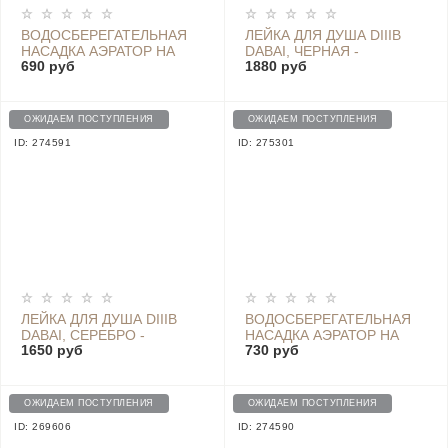
ВОДОСБЕРЕГАТЕЛЬНАЯ
ЛЕЙКА ДЛЯ ДУША DIIIB
НАСАДКА АЭРАТОР НА
DABAI, ЧЕРНАЯ -
690 руб
1880 руб
КРАН DIIIB (DXSZ003) 360
DXHS004-3
ГРАДУСОВ, 2 РЕЖИМА
ОЖИДАЕМ ПОСТУПЛЕНИЯ
ОЖИДАЕМ ПОСТУПЛЕНИЯ
ID: 274591
ID: 275301
ЛЕЙКА ДЛЯ ДУША DIIIB
ВОДОСБЕРЕГАТЕЛЬНАЯ
DABAI, СЕРЕБРО -
НАСАДКА АЭРАТОР НА
1650 руб
730 руб
DXHS004-1
КРАН DIIIB (DXSZ004)
МАКС. УГОЛ 720
ГРАДУСОВ, 2 РЕЖИМА
ОЖИДАЕМ ПОСТУПЛЕНИЯ
ОЖИДАЕМ ПОСТУПЛЕНИЯ
ID: 269606
ID: 274590