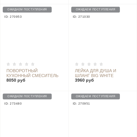
ОЖИДАЕМ ПОСТУПЛЕНИЯ
ОЖИДАЕМ ПОСТУПЛЕНИЯ
ID: 270953
ID: 271030
ПОВОРОТНЫЙ
ЛЕЙКА ДЛЯ ДУША И
КУХОННЫЙ СМЕСИТЕЛЬ
ШЛАНГ BIG WHITE
8050 руб
3960 руб
DIIIB BLACKSMITH U-TYPE
SHOWER HOSE SET
ROTATABLE KITCHEN
(DXHS001, DXRG001)
FAUCET
ОЖИДАЕМ ПОСТУПЛЕНИЯ
ОЖИДАЕМ ПОСТУПЛЕНИЯ
ID: 273480
ID: 270951