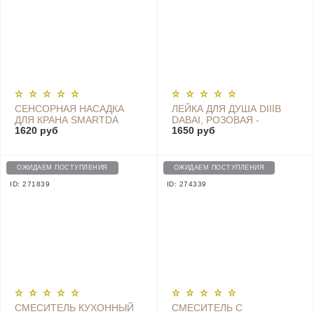
СЕНСОРНАЯ НАСАДКА
ЛЕЙКА ДЛЯ ДУША DIIIB
ДЛЯ КРАНА SMARTDA
DABAI, РОЗОВАЯ -
1620 руб
1650 руб
INDUCTION HOME WATER
DXHS004-2
SENSOR HD-ZNJSQ-02
WHITE
ОЖИДАЕМ ПОСТУПЛЕНИЯ
ОЖИДАЕМ ПОСТУПЛЕНИЯ
ID: 271839
ID: 274339
СМЕСИТЕЛЬ КУХОННЫЙ
СМЕСИТЕЛЬ С