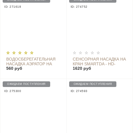
ID: 271618
ID: 274752
ВОДОСБЕРЕГАТЕЛЬНАЯ
СЕНСОРНАЯ НАСАДКА НА
НАСАДКА АЭРАТОР НА
КРАН SMARTDA - HD-
560 руб
1620 руб
КРАН DIIIB DUAL
ZNJSQ-06
FUNCTION FAUCET
BUBBLER (DXSZ001-1)
ОЖИДАЕМ ПОСТУПЛЕНИЯ
ОЖИДАЕМ ПОСТУПЛЕНИЯ
ID: 275300
ID: 274593