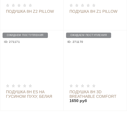
ПОДУШКА 8H Z2 PILLOW
ПОДУШКА 8H Z1 PILLOW
ОЖИДАЕМ ПОСТУПЛЕНИЯ
ОЖИДАЕМ ПОСТУПЛЕНИЯ
ID: 271171
ID: 271170
ПОДУШКА 8H ES НА
ПОДУШКА 8H 3D
ГУСИНОМ ПУХУ, БЕЛАЯ
BREATHABLE COMFORT
1650 руб
PILLOW БЕЛАЯ