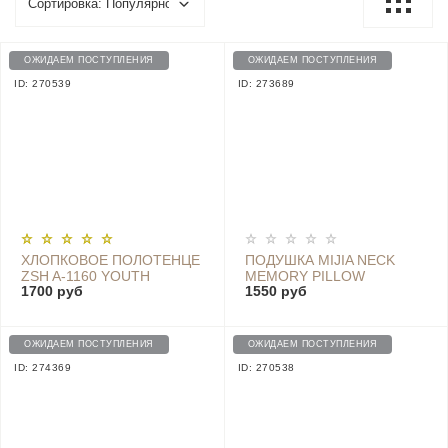
ОЖИДАЕМ ПОСТУПЛЕНИЯ
ОЖИДАЕМ ПОСТУПЛЕНИЯ
ID: 270539
ID: 273689
ХЛОПКОВОЕ ПОЛОТЕНЦЕ
ПОДУШКА MIJIA NECK
ZSH A-1160 YOUTH
MEMORY PILLOW
1700 руб
1550 руб
SERIES, PURPLE, 140 CM
MJYZ018H
X 70 CM
ОЖИДАЕМ ПОСТУПЛЕНИЯ
ОЖИДАЕМ ПОСТУПЛЕНИЯ
ID: 274369
ID: 270538