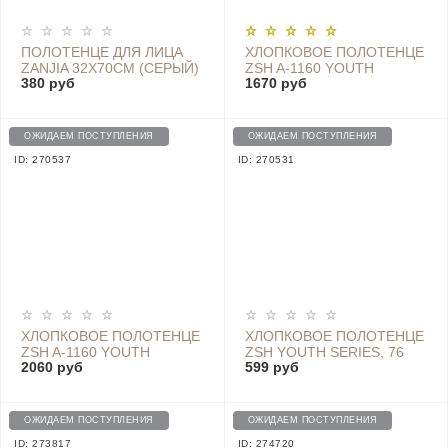
ПОЛОТЕНЦЕ ДЛЯ ЛИЦА
ХЛОПКОВОЕ ПОЛОТЕНЦЕ
ZANJIA 32X70CM (СЕРЫЙ)
ZSH A-1160 YOUTH
380 руб
1670 руб
SERIES, BLUE, 140 CM X
70 CM
ОЖИДАЕМ ПОСТУПЛЕНИЯ
ОЖИДАЕМ ПОСТУПЛЕНИЯ
ID: 270537
ID: 270531
ХЛОПКОВОЕ ПОЛОТЕНЦЕ
ХЛОПКОВОЕ ПОЛОТЕНЦЕ
ZSH A-1160 YOUTH
ZSH YOUTH SERIES, 76
2060 руб
599 руб
SERIES, GREEN, 140 CM X
CM X 34 CM - A-1159 BLUE
70 CM
ОЖИДАЕМ ПОСТУПЛЕНИЯ
ОЖИДАЕМ ПОСТУПЛЕНИЯ
ID: 273817
ID: 274720