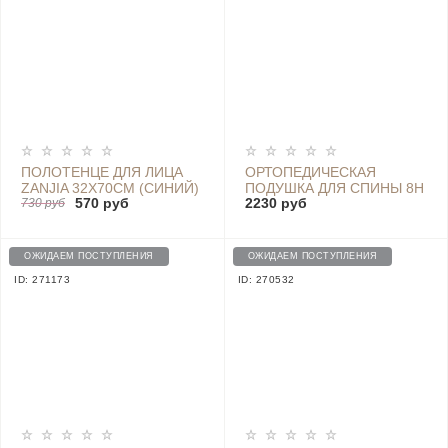
ПОЛОТЕНЦЕ ДЛЯ ЛИЦА
ОРТОПЕДИЧЕСКАЯ
ZANJIA 32X70CM (СИНИЙ)
ПОДУШКА ДЛЯ СПИНЫ 8H
570 руб
2230 руб
730 руб
MEMORY SPONGE BACK -
K1 BEIGE
ОЖИДАЕМ ПОСТУПЛЕНИЯ
ОЖИДАЕМ ПОСТУПЛЕНИЯ
ID: 271173
ID: 270532