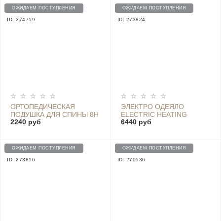
ОЖИДАЕМ ПОСТУПЛЕНИЯ
ОЖИДАЕМ ПОСТУПЛЕНИЯ
ID: 274719
ID: 273824
ОРТОПЕДИЧЕСКАЯ
ЭЛЕКТРО ОДЕЯЛО
ПОДУШКА ДЛЯ СПИНЫ 8H
ELECTRIC HEATING
2240 руб
6440 руб
MEMORY SPONGE BACK -
BLANKET 170CM*150СМ -
K1 GRAY
HDZNDRT-120W
ОЖИДАЕМ ПОСТУПЛЕНИЯ
ОЖИДАЕМ ПОСТУПЛЕНИЯ
ID: 273816
ID: 270536