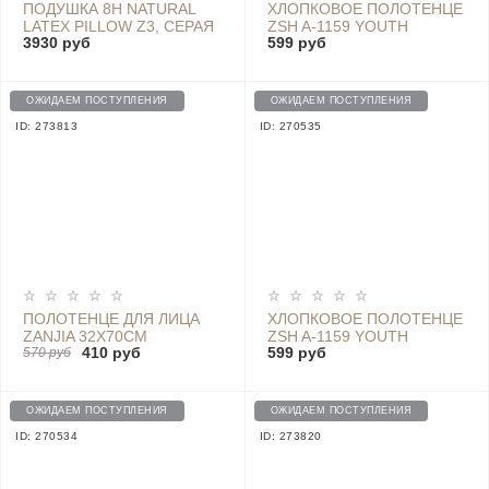
ПОДУШКА 8H NATURAL
ХЛОПКОВОЕ ПОЛОТЕНЦЕ
LATEX PILLOW Z3, СЕРАЯ
ZSH A-1159 YOUTH
3930 руб
599 руб
SERIES, GREEN, 76 CM X
34 CM
ОЖИДАЕМ ПОСТУПЛЕНИЯ
ОЖИДАЕМ ПОСТУПЛЕНИЯ
ID: 273813
ID: 270535
ПОЛОТЕНЦЕ ДЛЯ ЛИЦА
ХЛОПКОВОЕ ПОЛОТЕНЦЕ
ZANJIA 32X70CM
ZSH A-1159 YOUTH
410 руб
599 руб
(БИРЮЗОВЫЙ)
570 руб
SERIES, WHITE, 76 CM X
34 CM
ОЖИДАЕМ ПОСТУПЛЕНИЯ
ОЖИДАЕМ ПОСТУПЛЕНИЯ
ID: 270534
ID: 273820