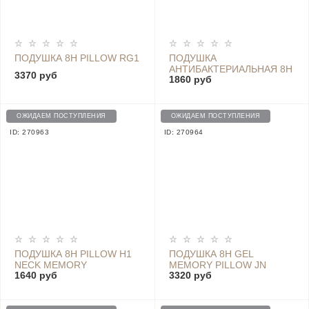
ПОДУШКА 8H PILLOW RG1
ПОДУШКА
АНТИБАКТЕРИАЛЬНАЯ 8H
3370 руб
1860 руб
EVOLON ANTIBACTERIAL
ANTI-MITE CHILD PILLOW
ОЖИДАЕМ ПОСТУПЛЕНИЯ
ОЖИДАЕМ ПОСТУПЛЕНИЯ
ID: 270963
ID: 270964
ПОДУШКА 8H PILLOW H1
ПОДУШКА 8H GEL
NECK MEMORY
MEMORY PILLOW JN
1640 руб
3320 руб