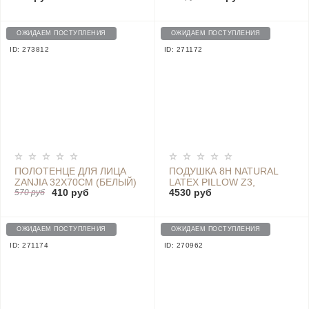
34 CM
ОЖИДАЕМ ПОСТУПЛЕНИЯ
ОЖИДАЕМ ПОСТУПЛЕНИЯ
ID: 273812
ID: 271172
ПОЛОТЕНЦЕ ДЛЯ ЛИЦА
ПОДУШКА 8H NATURAL
ZANJIA 32X70CM (БЕЛЫЙ)
LATEX PILLOW Z3,
410 руб
4530 руб
570 руб
БЕЖЕВАЯ
ОЖИДАЕМ ПОСТУПЛЕНИЯ
ОЖИДАЕМ ПОСТУПЛЕНИЯ
ID: 271174
ID: 270962