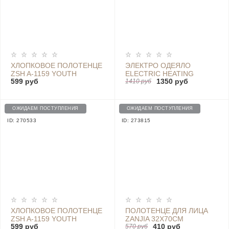
ХЛОПКОВОЕ ПОЛОТЕНЦЕ
ЭЛЕКТРО ОДЕЯЛО
ZSH A-1159 YOUTH
ELECTRIC HEATING
599 руб
1350 руб
SERIES, PURPLE, 76 CM X
BLANKET 150СМ*80СМ -
1410 руб
34 CM
HDZNDRT-120W
ОЖИДАЕМ ПОСТУПЛЕНИЯ
ОЖИДАЕМ ПОСТУПЛЕНИЯ
ID: 270533
ID: 273815
ХЛОПКОВОЕ ПОЛОТЕНЦЕ
ПОЛОТЕНЦЕ ДЛЯ ЛИЦА
ZSH A-1159 YOUTH
ZANJIA 32X70CM
599 руб
410 руб
SERIES, ORANGE, 76 CM X
(РОЗОВЫЙ)
570 руб