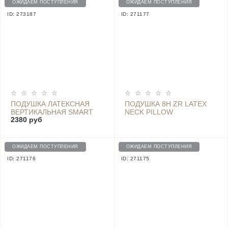
ОЖИДАЕМ ПОСТУПЛЕНИЯ
ОЖИДАЕМ ПОСТУПЛЕНИЯ
ID: 273187
ID: 271177
ПОДУШКА ЛАТЕКСНАЯ
ПОДУШКА 8H ZR LATEX
ВЕРТИКАЛЬНАЯ SMART
NECK PILLOW
2380 руб
SLEEP (РОЗОВАЯ/СЕРАЯ)
- SHT-009
ОЖИДАЕМ ПОСТУПЛЕНИЯ
ОЖИДАЕМ ПОСТУПЛЕНИЯ
ID: 271176
ID: 271175