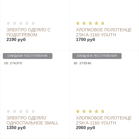
ЭЛЕКТРО ОДЕЯЛО С
ХЛОПКОВОЕ ПОЛОТЕНЦЕ
ПОДОГРЕВОМ
ZSH A-1160 YOUTH
2190 руб
1700 руб
ДВУСПАЛЬНОЕ SMALL
SERIES, ORANGE, 140 CM
ELECTRIC BLANKET,
X 70 CM
WHITE - HDDRT03-120W
ОЖИДАЕМ ПОСТУПЛЕНИЯ
ОЖИДАЕМ ПОСТУПЛЕНИЯ
ID: 274370
ID: 270540
ЭЛЕКТРО ОДЕЯЛО
ХЛОПКОВОЕ ПОЛОТЕНЦЕ
ОДНОСПАЛЬНОЕ SMALL
ZSH A-1160 YOUTH
1350 руб
2060 руб
ELECTRIC BLANKET,
SERIES, WHITE, 140 CM X
WHITE - HDDRT02-60W
70 CM