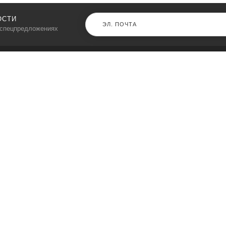
ОСТИ
 спецпредложениях
КАТАЛОГ
⠀
Кресла компьютерные
Пылесосы
Кронштейны для монитора
Чемоданы
Кронштейны для телевизора
Мультиварки
Кронштейн для микрофонов
Аквариумы
Кулеры для телефонов
Телескопы