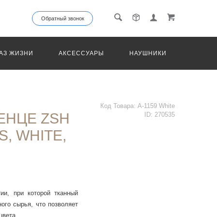
Обратный звонок
АЗ ЖИЗНИ
АКСЕССУАРЫ
НАУШНИКИ
ТРАНС
Код Товара:
A-1159 White
ЕНЦЕ ZSH
ID:
270535
S, WHITE,
ии, при которой тканный
ого сырья, что позволяет
цвета.