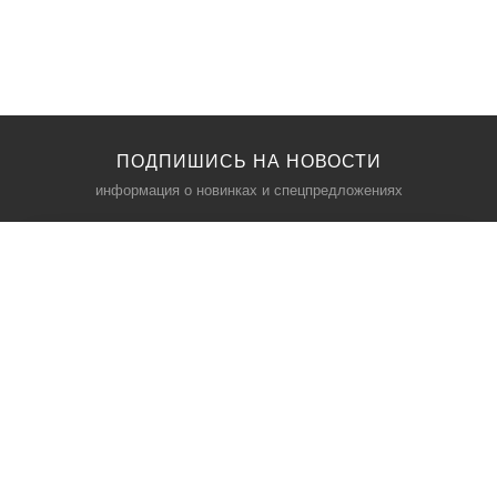
ПОДПИШИСЬ НА НОВОСТИ
информация о новинках и спецпредложениях
КАТАЛОГ
⠀
Кресла компьютерные
Пылесосы
Кронштейны для монитора
Чемоданы