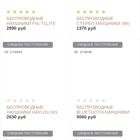
БЕСПРОВОДНЫЕ
БЕСПРОВОДНЫЕ
НАУШНИКИ FIIL T1LITE
СТЕРЕО-НАУШНИКИ (MI)
2990 руб
1370 руб
MILLET SPORTS
BLUETOOTH HEADSET
YOUTH EDITION, WHITE
ОЖИДАЕМ ПОСТУПЛЕНИЯ
ОЖИДАЕМ ПОСТУПЛЕНИЯ
ID: 274655
ID: 274606
БЕСПРОВОДНЫЕ
БЕСПРОВОДНЫЕ
НАУШНИКИ HAYLOU W1
BLUETOOTH-НАУШНИКИ
2630 руб
5060 руб
BLUE
REDMI AIRDOTS 3 PRO С
ШУМОПОДАВЛЕНИЕМ
TWSEJ01ZM, GREY
ОЖИДАЕМ ПОСТУПЛЕНИЯ
ОЖИДАЕМ ПОСТУПЛЕНИЯ