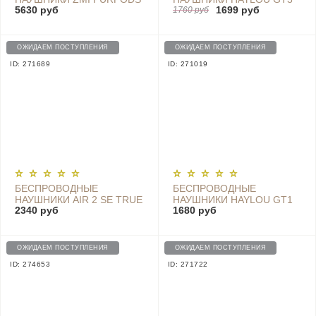
5630 руб
1699 руб
PRO (БЕЛЫЙ) - TW100ZM
TWS EARBUDS, BLACK -
1760 руб
GT3
ОЖИДАЕМ ПОСТУПЛЕНИЯ
ОЖИДАЕМ ПОСТУПЛЕНИЯ
ID: 271689
ID: 271019
БЕСПРОВОДНЫЕ
БЕСПРОВОДНЫЕ
НАУШНИКИ AIR 2 SE TRUE
НАУШНИКИ HAYLOU GT1
2340 руб
1680 руб
WIRELESS EARPHONES
TWS BLUETOOTH
(TWSEJ04WM), WHITE
EARPHONE, BLACK
ОЖИДАЕМ ПОСТУПЛЕНИЯ
ОЖИДАЕМ ПОСТУПЛЕНИЯ
ID: 274653
ID: 271722