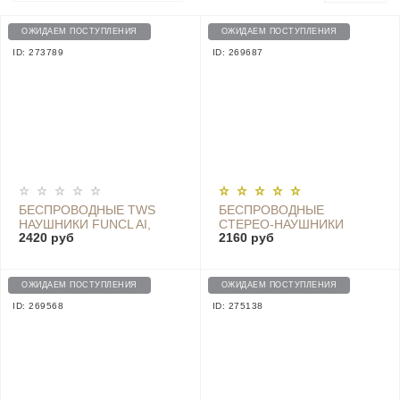
ОЖИДАЕМ ПОСТУПЛЕНИЯ
ОЖИДАЕМ ПОСТУПЛЕНИЯ
ID: 273789
ID: 269687
БЕСПРОВОДНЫЕ TWS
БЕСПРОВОДНЫЕ
НАУШНИКИ FUNCL AI,
СТЕРЕО-НАУШНИКИ
2420 руб
2160 руб
БЕЛЫЕ, EU - FC8E1GT/A
XIAOMI (MI) BLUETOOTH
COLLAR EARPHONES -
LYXQEJ01JY-BLACK
ОЖИДАЕМ ПОСТУПЛЕНИЯ
ОЖИДАЕМ ПОСТУПЛЕНИЯ
ID: 269568
ID: 275138