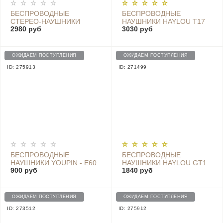
БЕСПРОВОДНЫЕ
БЕСПРОВОДНЫЕ
СТЕРЕО-НАУШНИКИ
НАУШНИКИ HAYLOU T17
2980 руб
3030 руб
XIAOMI (MI) BLUETOOTH
SPORTS HEADPHONES,
COLLAR EARPHONES -
BLACK - T17
LYXQEJ01JY-GRAY
ОЖИДАЕМ ПОСТУПЛЕНИЯ
ОЖИДАЕМ ПОСТУПЛЕНИЯ
ID: 275913
ID: 271499
БЕСПРОВОДНЫЕ
БЕСПРОВОДНЫЕ
НАУШНИКИ YOUPIN - E60
НАУШНИКИ HAYLOU GT1
900 руб
1840 руб
CLASSIC BLACK
PLUS, BLACK
ОЖИДАЕМ ПОСТУПЛЕНИЯ
ОЖИДАЕМ ПОСТУПЛЕНИЯ
ID: 273512
ID: 275912