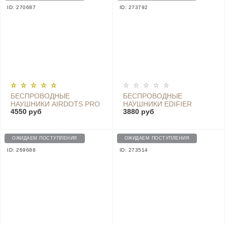
ID: 270687
ID: 273792
БЕСПРОВОДНЫЕ
БЕСПРОВОДНЫЕ
НАУШНИКИ AIRDOTS PRO
НАУШНИКИ EDIFIER
4550 руб
3880 руб
2
W830BT, ЧЕРНЫЙ CN
ОЖИДАЕМ ПОСТУПЛЕНИЯ
ОЖИДАЕМ ПОСТУПЛЕНИЯ
ID: 269688
ID: 273514