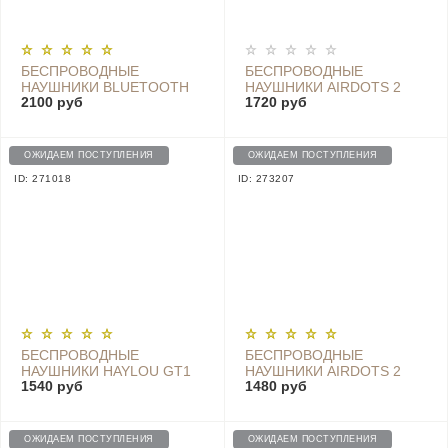
БЕСПРОВОДНЫЕ
БЕСПРОВОДНЫЕ
НАУШНИКИ BLUETOOTH
НАУШНИКИ AIRDOTS 2
2100 руб
1720 руб
COLLAR HEADPHONES
TRUE WIRELESS
YOUTH EDITION,
BLUETOOTH HEADSET -
LYXQEJ02JY BLACK
TWSEJ061LS WHITE
ОЖИДАЕМ ПОСТУПЛЕНИЯ
ОЖИДАЕМ ПОСТУПЛЕНИЯ
ID: 271018
ID: 273207
БЕСПРОВОДНЫЕ
БЕСПРОВОДНЫЕ
НАУШНИКИ HAYLOU GT1
НАУШНИКИ AIRDOTS 2
1540 руб
1480 руб
PRO TWS EARBUDS,
TRUE WIRELESS
BLACK
BLUETOOTH HEADSET -
TWSEJ061LS
ОЖИДАЕМ ПОСТУПЛЕНИЯ
ОЖИДАЕМ ПОСТУПЛЕНИЯ