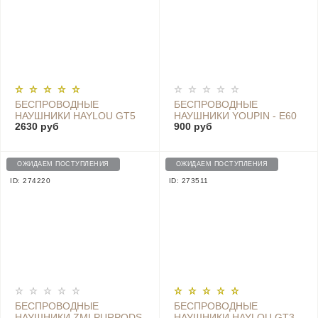
БЕСПРОВОДНЫЕ
БЕСПРОВОДНЫЕ
НАУШНИКИ HAYLOU GT5
НАУШНИКИ YOUPIN - E60
2630 руб
900 руб
TRUE WIRELESS
CLASSIC WHITE
HEADSET, BLACK - GT5
ОЖИДАЕМ ПОСТУПЛЕНИЯ
ОЖИДАЕМ ПОСТУПЛЕНИЯ
ID: 274220
ID: 273511
БЕСПРОВОДНЫЕ
БЕСПРОВОДНЫЕ
НАУШНИКИ ZMI PURPODS
НАУШНИКИ HAYLOU GT3