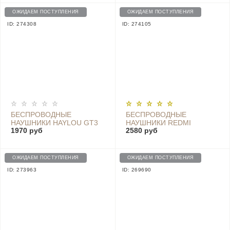
TWSEJ01ZM, BLACK
ОЖИДАЕМ ПОСТУПЛЕНИЯ
ОЖИДАЕМ ПОСТУПЛЕНИЯ
ID: 274308
ID: 274105
БЕСПРОВОДНЫЕ
БЕСПРОВОДНЫЕ
НАУШНИКИ HAYLOU GT3
НАУШНИКИ REDMI
1970 руб
2580 руб
PRO, BLACK
AIRDOTS 3 - TWSEJ08LS
BLUE
ОЖИДАЕМ ПОСТУПЛЕНИЯ
ОЖИДАЕМ ПОСТУПЛЕНИЯ
ID: 273963
ID: 269690