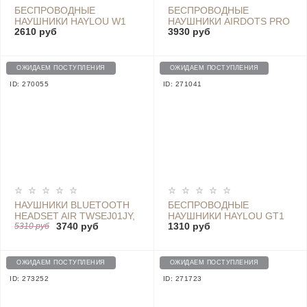
БЕСПРОВОДНЫЕ
БЕСПРОВОДНЫЕ
НАУШНИКИ HAYLOU W1
НАУШНИКИ AIRDOTS PRO
2610 руб
3930 руб
WHITE
2S - TWSEJ05WM WHITE
ОЖИДАЕМ ПОСТУПЛЕНИЯ
ОЖИДАЕМ ПОСТУПЛЕНИЯ
ID: 270055
ID: 271041
НАУШНИКИ BLUETOOTH
БЕСПРОВОДНЫЕ
HEADSET AIR TWSEJ01JY,
НАУШНИКИ HAYLOU GT1
3740 руб
1310 руб
WHITE
5310 руб
WHITE
ОЖИДАЕМ ПОСТУПЛЕНИЯ
ОЖИДАЕМ ПОСТУПЛЕНИЯ
ID: 273252
ID: 271723