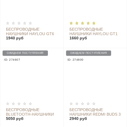
БЕСПРОВОДНЫЕ
БЕСПРОВОДНЫЕ
НАУШНИКИ HAYLOU GT6
НАУШНИКИ HAYLOU GT1
1940 руб
1660 руб
WHITE
XR, BLACK
ОЖИДАЕМ ПОСТУПЛЕНИЯ
ОЖИДАЕМ ПОСТУПЛЕНИЯ
ID: 274607
ID: 274800
БЕСПРОВОДНЫЕ
БЕСПРОВОДНЫЕ
BLUETOOTH-НАУШНИКИ
НАУШНИКИ REDMI BUDS 3
5050 руб
2940 руб
REDMI AIRDOTS 3 PRO С
M2104E1 WHITE
ШУМОПОДАВЛЕНИЕМ