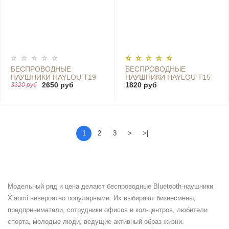
БЕСПРОВОДНЫЕ
БЕСПРОВОДНЫЕ
НАУШНИКИ HAYLOU T19
НАУШНИКИ HAYLOU T15
2650 руб
1820 руб
TRUE WIRELESS
3320 руб
(2200 MAH), BLACK
EARBUDS BLUETOOTH
HEADSET - HAYLOU T19
1
2
3
>
>|
Модельный ряд и цена делают беспроводные Bluetooth-наушники
Xiaomi невероятно популярными. Их выбирают бизнесмены,
предприниматели, сотрудники офисов и кол-центров, любители
спорта, молодые люди, ведущие активный образ жизни.