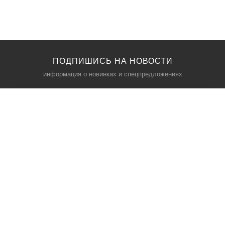
ПОДПИШИСЬ НА НОВОСТИ
информация о новинках и спецпредложениях
КАТАЛОГ
⠀
Кресла компьютерные
Пылесосы
Кронштейны для монитора
Чемоданы
Кронштейны для телевизора
Мультиварки