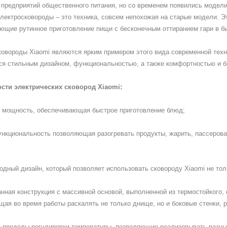
предприятий общественного питания, но со временем появились модели
лектросковороды – это техника, совсем непохожая на старые модели. 
ющие рутинное приготовление пищи с бесконечным оттиранием гари в б
ковороды Xiaomi являются ярким примером этого вида современной тех
ся стильным дизайном, функциональностью, а также комфортностью и б
ости
электрических сковород Xiaomi:
я мощность, обеспечивающая быстрое приготовление блюд;
нкциональность позволяющая разогревать продукты, жарить, пассеровать
одный дизайн, который позволяет использовать сковороду Xiaomi не тол
нная конструкция с массивной основой, выполненной из термостойкого,
ая во время работы раскалять не только днище, но и боковые стенки, р
е пределы регулировки температуры, позволяющие реализовывать разны