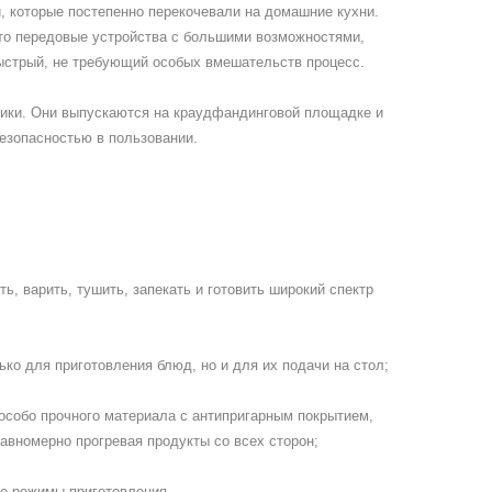
, которые постепенно перекочевали на домашние кухни.
Это передовые устройства с большими возможностями,
ыстрый, не требующий особых вмешательств процесс.
ники. Они выпускаются на краудфандинговой площадке и
езопасностью в пользовании.
, варить, тушить, запекать и готовить широкий спектр
ько для приготовления блюд, но и для их подачи на стол;
 особо прочного материала с антипригарным покрытием,
авномерно прогревая продукты со всех сторон;
е режимы приготовления.