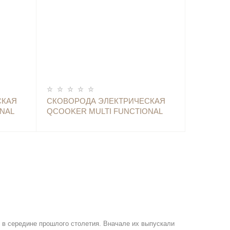
ОПОВЕСТИТЬ
СКАЯ
СКОВОРОДА ЭЛЕКТРИЧЕСКАЯ
NAL
QCOOKER MULTI FUNCTIONAL
R-HG03
HOUSEHOLD HOT POT - CR-HG03
GREEN
 в середине прошлого столетия. Вначале их выпускали