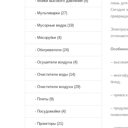
- Мойки высокого давления (9)
лишь для 
Сегодня э
- Мультиварки (27)
превраща
- Мусорные ведра (19)
Электрос
отличают
- Мясорубки (4)
Особенн
- Обогреватели (24)
- Осушители воздуха (4)
– высока
- Очистители воды (14)
– многофу
блюд;
- Очистители воздуха (29)
– превосх
- Плиты (9)
– продума
- Посудомойки (4)
позволяющ
- Проекторы (21)
– широки