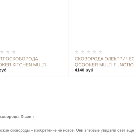
ОПОВЕСТИТЬ
ОПОВЕСТИТЬ
КТРОСКОВОРОДА
СКОВОРОДА ЭЛЕКТРИЧЕ
KER КITCHEN MULTI-
QCOOKER MULTI FUNCTIO
руб
4140 руб
TIONAL HOT POT
HOUSEHOLD HOT POT - C
сковороды
Xiaomi
ские сковороды – изобретение не новое. Они впервые увидели свет ещё