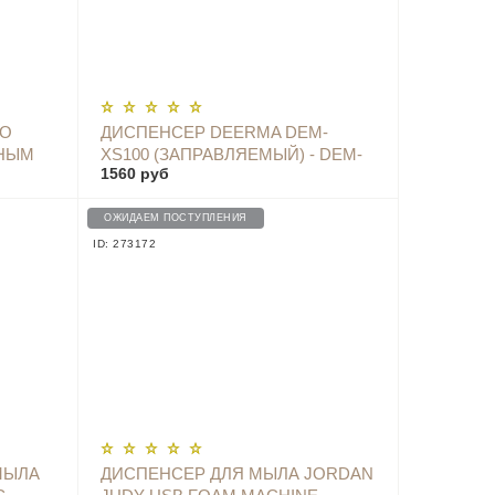
ОПОВЕСТИТЬ
ГО
ДИСПЕНСЕР DEERMA DEM-
РНЫМ
XS100 (ЗАПРАВЛЯЕМЫЙ) - DEM-
1560 руб
РОМ
XS100
ОЖИДАЕМ ПОСТУПЛЕНИЯ
ID: 273172
ОПОВЕСТИТЬ
МЫЛА
ДИСПЕНСЕР ДЛЯ МЫЛА JORDAN