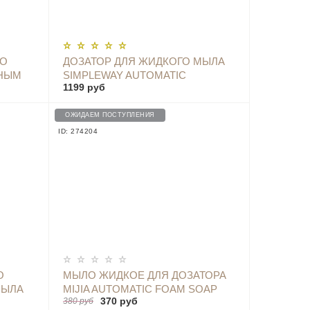
ОПОВЕСТИТЬ
ГО
ДОЗАТОР ДЛЯ ЖИДКОГО МЫЛА
РНЫМ
SIMPLEWAY AUTOMATIC
1199 руб
РОМ
INDUCTION WASHING MACHINE -
ZDXSJ02XW ORANGE
ОЖИДАЕМ ПОСТУПЛЕНИЯ
ID: 274204
ОПОВЕСТИТЬ
О
МЫЛО ЖИДКОЕ ДЛЯ ДОЗАТОРА
МЫЛА
MIJIA AUTOMATIC FOAM SOAP
370 руб
380 руб
Y
DISPENSER WHITE, 320 МЛ, 1 ШТ.