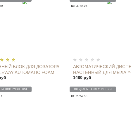
50
ID: 274404
ОПОВЕСТИТЬ
ОПОВЕСТИТЬ
НЫЙ БЛОК ДЛЯ ДОЗАТОРА
АВТОМАТИЧЕСКИЙ ДИСП
LEWAY AUTOMATIC FOAM
НАСТЕННЫЙ ДЛЯ МЫЛА Y
руб
1480 руб
, 3 PINK - PMXSY01XW
X6
ЕМ ПОСТУПЛЕНИЯ
ОЖИДАЕМ ПОСТУПЛЕНИЯ
11
ID: 275255