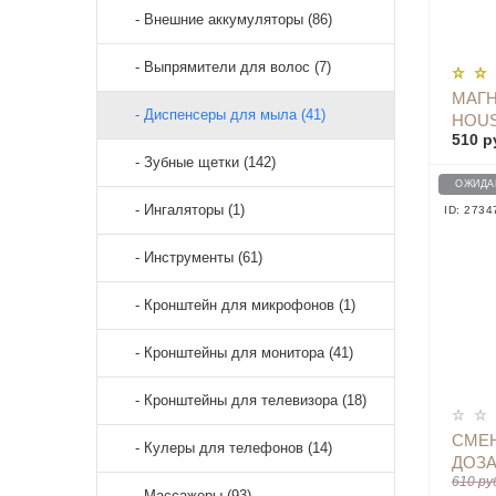
- Внешние аккумуляторы (86)
- Выпрямители для волос (7)
МАГН
- Диспенсеры для мыла (41)
HOUS
510 р
RAC
- Зубные щетки (142)
ОЖИДА
- Ингаляторы (1)
ID: 2734
- Инструменты (61)
- Кронштейн для микрофонов (1)
- Кронштейны для монитора (41)
- Кронштейны для телевизора (18)
СМЕН
- Кулеры для телефонов (14)
ДОЗА
610 ру
LIQUI
- Массажеры (93)