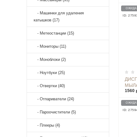
NUN4
ОЖИДА
- Машинки для удаления
ID: 2759
катышков (17)
- Метеостанции (15)
- Мониторы (11)
- Моноблоки (2)
- Ноутбуки (25)
ДИСП
МЫЛА
- Отвертки (40)
1560 
ДАТ
X101
- Отпариватели (24)
ОЖИДА
ID: 2759
- Пароочистители (5)
- Плееры (4)