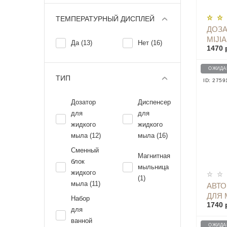
ТЕМПЕРАТУРНЫЙ ДИСПЛЕЙ
ДОЗА
MIJI
Да (13)
Нет (16)
1470 
DISP
ОЖИДА
ТИП
ID: 2759
Дозатор
Диспенсер
для
для
жидкого
жидкого
мыла (12)
мыла (16)
Сменный
Магнитная
блок
мыльница
жидкого
(1)
мыла (11)
АВТ
ДЛЯ 
Набор
1740 
DISP
для
ванной
ОЖИДА