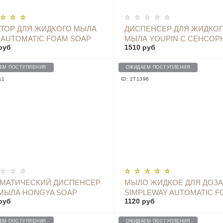
ОПОВЕСТИТЬ
ОПОВЕСТИТЬ
ТОР ДЛЯ ЖИДКОГО МЫЛА
ДИСПЕНСЕР ДЛЯ ЖИДКО
A AUTOMATIC FOAM SOAP
МЫЛА YOUPIN С СЕНСО
руб
1510 руб
ENSER MJXSJ03XW
ДАТЧИКОМ И ТЕРМОМЕТ
X101 BLACK
ЕМ ПОСТУПЛЕНИЯ
ОЖИДАЕМ ПОСТУПЛЕНИЯ
11
ID: 271396
ОПОВЕСТИТЬ
ОПОВЕСТИТЬ
ОМАТИЧЕСКИЙ ДИСПЕНСЕР
МЫЛО ЖИДКОЕ ДЛЯ ДОЗА
МЫЛА HONGYA SOAP
SIMPLEWAY AUTOMATIC F
руб
1120 руб
ENSER - MYX-W2 WHITE
SOAP DISPENSER WHITE, 3
3 ШТ. - NUN4037RT
ЕМ ПОСТУПЛЕНИЯ
ОЖИДАЕМ ПОСТУПЛЕНИЯ