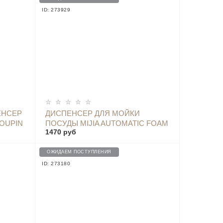
ID: 273929
ОПОВЕСТИТЬ
ЕНСЕР
ДИСПЕНСЕР ДЛЯ МОЙКИ
OUPIN
ПОСУДЫ MIJIA AUTOMATIC FOAM
1470 руб
DETERGENT MJJJ01XW
ОЖИДАЕМ ПОСТУПЛЕНИЯ
ID: 273180