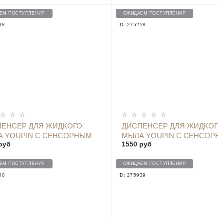
118RT
AUTOMATIC INDUCTION
WASHING MACHINE (300 М
ЕМ ПОСТУПЛЕНИЯ
ОЖИДАЕМ ПОСТУПЛЕНИЯ
38
ID: 275258
ОПОВЕСТИТЬ
ЕНСЕР ДЛЯ ЖИДКОГО
ДИСПЕНСЕР ДЛЯ ЖИДКО
 YOUPIN С СЕНСОРНЫМ
МЫЛА YOUPIN С СЕНСО
руб
1550 руб
ЧИКОМ И ТЕРМОМЕТРОМ
ДАТЧИКОМ И ТЕРМОМЕТ
 LIGHT BLUE
X101 PINK
ЕМ ПОСТУПЛЕНИЯ
ОЖИДАЕМ ПОСТУПЛЕНИЯ
40
ID: 275939