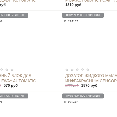
LEWAY AUTOMATIC
MIJIA AUTOMATIC FOAMIN
руб
1310 руб
CTION WASHING MACHINE -
SOAP DISPENSER (К/Т БЕЗ
J02XW BLUE
МЫЛА) MJXSJ03XW
ЕМ ПОСТУПЛЕНИЯ
ОЖИДАЕМ ПОСТУПЛЕНИЯ
98
ID: 274137
ОПОВЕСТИТЬ
НЫЙ БЛОК ДЛЯ
ДОЗАТОР ЖИДКОГО МЫЛА
LEWAY AUTOMATIC
ИНФРАКРАСНЫМ СЕНСО
570 руб
1870 руб
б
2000 руб
CTION WASHING 1ШТ -
XIAOMI AUTO FOAMING H
50
WASH PINK
ЕМ ПОСТУПЛЕНИЯ
ОЖИДАЕМ ПОСТУПЛЕНИЯ
26
ID: 275442