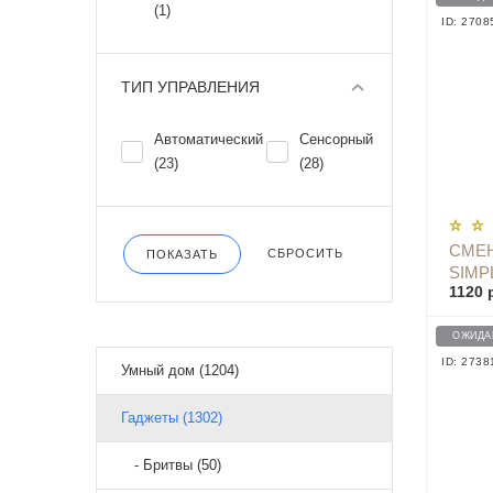
(1)
ID: 2708
ТИП УПРАВЛЕНИЯ
Автоматический
Сенсорный
(23)
(28)
СМЕН
СБРОСИТЬ
ПОКАЗАТЬ
SIMP
1120 
SOAP
ОЖИДА
ID: 2738
Умный дом (1204)
Гаджеты (1302)
- Бритвы (50)