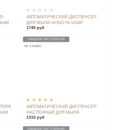
ОПОВЕСТИТЬ
ГО
АВТОМАТИЧЕСКИЙ ДИСПЕНСЕР
РНЫМ
ДЛЯ МЫЛА HONGYA SOAP
1740 руб
РОМ
DISPENSER - MYX-W2 BLACK
ОЖИДАЕМ ПОСТУПЛЕНИЯ
ID: 274400
ОПОВЕСТИТЬ
ТОРА
АВТОМАТИЧЕСКИЙ ДИСПЕНСЕР
OAM
НАСТЕННЫЙ ДЛЯ МЫЛА
1310 руб
20 МЛ,
CENTECHIA (WIT), БЕЛЫЙ - Z04
ОЖИДАЕМ ПОСТУПЛЕНИЯ