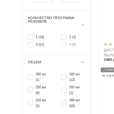
КОЛИЧЕСТВО ПРОГРАММ/
РЕЖИМОВ
1 (16)
2 (1)
3 (11)
4 (0)
ДИСП
МЫЛА
1460 
ДАТ
ОБЪЕМ
X101
ОЖИДА
280 мл
320 мл
ID: 2702
(1)
(12)
250 мл
200 мл
(5)
(1)
220 мл
300 мл
(1)
(16)