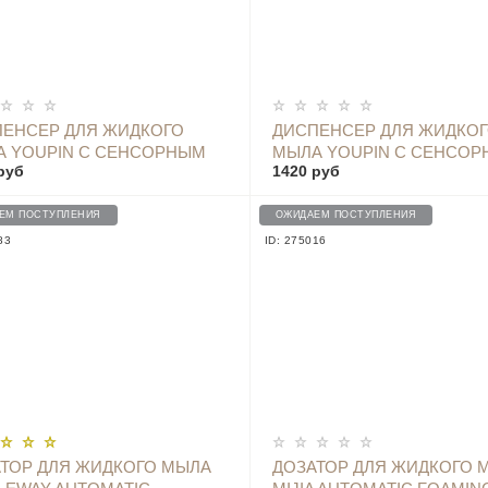
ОПОВЕСТИТЬ
ОПОВЕСТИТЬ
ЕНСЕР ДЛЯ ЖИДКОГО
ДИСПЕНСЕР ДЛЯ ЖИДКО
 YOUPIN С СЕНСОРНЫМ
МЫЛА YOUPIN С СЕНСО
руб
1420 руб
ЧИКОМ И ТЕРМОМЕТРОМ
ДАТЧИКОМ И ТЕРМОМЕТ
 BLUE
D101 PINK
ЕМ ПОСТУПЛЕНИЯ
ОЖИДАЕМ ПОСТУПЛЕНИЯ
83
ID: 275016
ОПОВЕСТИТЬ
ОПОВЕСТИТЬ
ТОР ДЛЯ ЖИДКОГО МЫЛА
ДОЗАТОР ДЛЯ ЖИДКОГО 