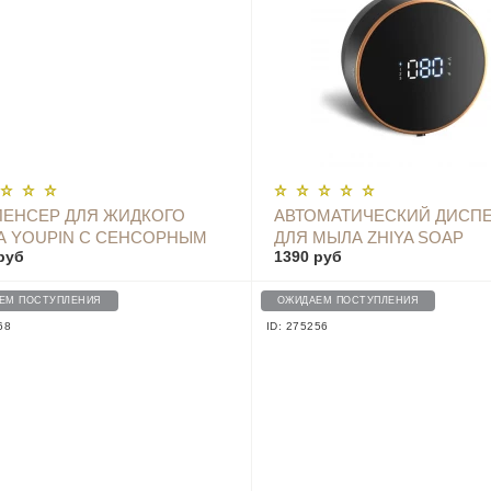
ОПОВЕСТИТЬ
ЕНСЕР ДЛЯ ЖИДКОГО
АВТОМАТИЧЕСКИЙ ДИСП
 YOUPIN С СЕНСОРНЫМ
ДЛЯ МЫЛА ZHIYA SOAP
руб
1390 руб
ЧИКОМ И ТЕРМОМЕТРОМ
DISPENSER - MYX-W1-BLA
 WHITE
ЕМ ПОСТУПЛЕНИЯ
ОЖИДАЕМ ПОСТУПЛЕНИЯ
68
ID: 275256