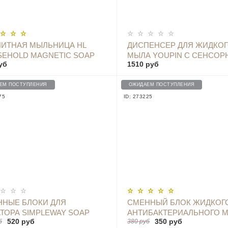
ОПОВЕСТИТЬ
ОПОВЕСТИТЬ
ИТНАЯ МЫЛЬНИЦА HL
ДИСПЕНСЕР ДЛЯ ЖИДКО
EHOLD MAGNETIC SOAP
МЫЛА YOUPIN С СЕНСО
уб
1510 руб
K
ДАТЧИКОМ И ТЕРМОМЕТ
X101 BLUE
ЕМ ПОСТУПЛЕНИЯ
ОЖИДАЕМ ПОСТУПЛЕНИЯ
75
ID: 273225
ОПОВЕСТИТЬ
ОПОВЕСТИТЬ
НЫЕ БЛОКИ ДЛЯ
СМЕННЫЙ БЛОК ЖИДКОГ
ТОРА SIMPLEWAY SOAP
АНТИБАКТЕРИАЛЬНОГО 
520 руб
350 руб
б
380 руб
D DISPENSER 2 ШТ Х 420 Г -
ДЛЯ ДОЗАТОРА SIMPLEWA