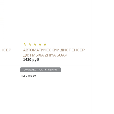
ОПОВЕСТИТЬ
ЕНСЕР
АВТОМАТИЧЕСКИЙ ДИСПЕНСЕР
ДЛЯ МЫЛА ZHIYA SOAP
1430 руб
CK
DISPENSER - MYX-W1-WHITE
ОЖИДАЕМ ПОСТУПЛЕНИЯ
ID: 275910