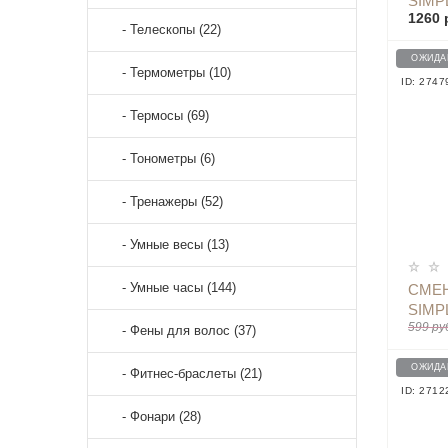
SIMP
1260 
INDU
- Телескопы (22)
ZDXS
ОЖИДА
- Термометры (10)
ID: 2747
- Термосы (69)
- Тонометры (6)
- Тренажеры (52)
- Умные весы (13)
- Умные часы (144)
СМЕН
SIMP
599 ру
INDU
- Фены для волос (37)
X293
ОЖИДА
- Фитнес-браслеты (21)
ID: 2712
- Фонари (28)