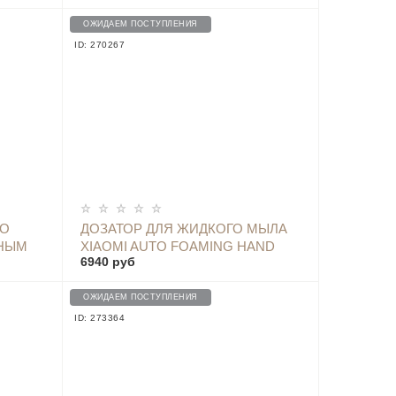
Л)
ОЖИДАЕМ ПОСТУПЛЕНИЯ
ID: 270267
ОПОВЕСТИТЬ
ГО
ДОЗАТОР ДЛЯ ЖИДКОГО МЫЛА
РНЫМ
XIAOMI AUTO FOAMING HAND
6940 руб
РОМ
WASH
ОЖИДАЕМ ПОСТУПЛЕНИЯ
ID: 273364