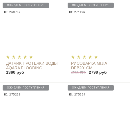
ОЖИДАЕМ ПОСТУПЛЕНИЯ
ОЖИДАЕМ ПОСТУПЛЕНИЯ
ID: 269782
ID: 271196
ДАТЧИК ПРОТЕЧКИ ВОДЫ
РИСОВАРКА MIJIA
AQARA FLOODING
DFB201CM
1360 руб
2799 руб
SENSOR (SJCGQ11LM) CN
2980 руб
ОЖИДАЕМ ПОСТУПЛЕНИЯ
ОЖИДАЕМ ПОСТУПЛЕНИЯ
ID: 275223
ID: 275224