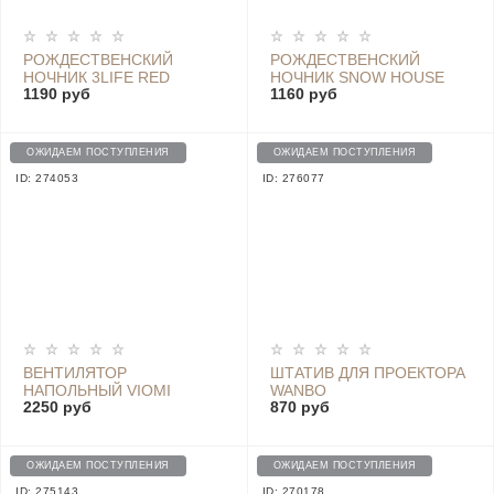
РОЖДЕСТВЕНСКИЙ
РОЖДЕСТВЕНСКИЙ
НОЧНИК 3LIFE RED
НОЧНИК SNOW HOUSE
1190 руб
1160 руб
LED LAMP - D5 SNOWMAN
ОЖИДАЕМ ПОСТУПЛЕНИЯ
ОЖИДАЕМ ПОСТУПЛЕНИЯ
ID: 274053
ID: 276077
ВЕНТИЛЯТОР
ШТАТИВ ДЛЯ ПРОЕКТОРА
НАПОЛЬНЫЙ VIOMI
WANBO
2250 руб
870 руб
STAND VXFS12A-J
ОЖИДАЕМ ПОСТУПЛЕНИЯ
ОЖИДАЕМ ПОСТУПЛЕНИЯ
ID: 275143
ID: 270178