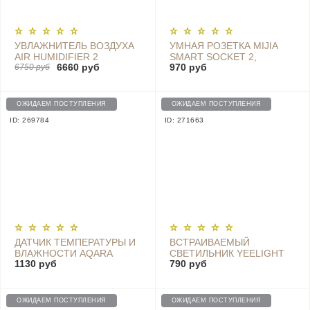
УВЛАЖНИТЕЛЬ ВОЗДУХА
УМНАЯ РОЗЕТКА MIJIA
AIR HUMIDIFIER 2
SMART SOCKET 2,
6660 руб
970 руб
CJXJSQ02ZM EU
6750 руб
BLUETOOTH, WI-FI -
ZNCZ07CM
ОЖИДАЕМ ПОСТУПЛЕНИЯ
ОЖИДАЕМ ПОСТУПЛЕНИЯ
ID: 269784
ID: 271663
ДАТЧИК ТЕМПЕРАТУРЫ И
ВСТРАИВАЕМЫЙ
ВЛАЖНОСТИ AQARA
СВЕТИЛЬНИК YEELIGHT
1130 руб
790 руб
TEMPERATURE AND
LED DOWNLIGHT (MESH)
HUMIDITY SENSOR -
(YLSD01YL/ MJTS01YL)
WSDCGQ11LM
ОЖИДАЕМ ПОСТУПЛЕНИЯ
ОЖИДАЕМ ПОСТУПЛЕНИЯ