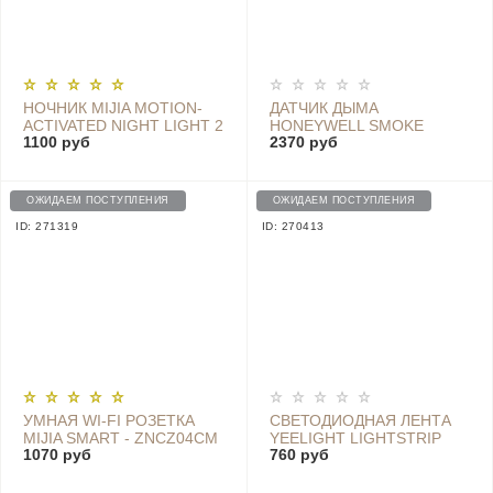
НОЧНИК MIJIA MOTION-
ДАТЧИК ДЫМА
ACTIVATED NIGHT LIGHT 2
HONEYWELL SMOKE
1100 руб
2370 руб
MJYD02YL
ALARM - JTYJ-GD-03MI/BB
ОЖИДАЕМ ПОСТУПЛЕНИЯ
ОЖИДАЕМ ПОСТУПЛЕНИЯ
ID: 271319
ID: 270413
УМНАЯ WI-FI РОЗЕТКА
СВЕТОДИОДНАЯ ЛЕНТА
MIJIA SMART - ZNCZ04CM
YEELIGHT LIGHTSTRIP
1070 руб
760 руб
CN
PLUS EXTENSION
(YLOT01YL) УДЛИНИТЕЛЬ
1 М