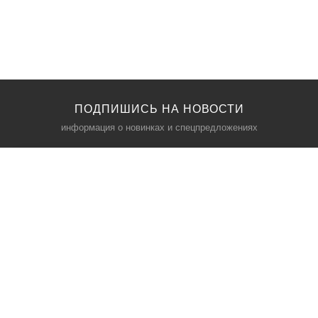
ПОДПИШИСЬ НА НОВОСТИ
информация о новинках и спецпредложениях
КАТАЛОГ
⠀
Кресла компьютерные
Пылесосы
Кронштейны для монитора
Чемоданы