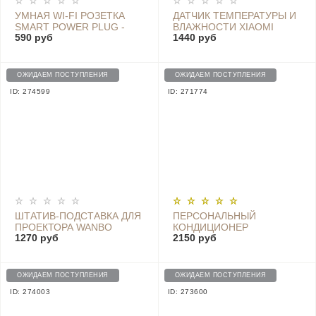
УМНАЯ WI-FI РОЗЕТКА
ДАТЧИК ТЕМПЕРАТУРЫ И
SMART POWER PLUG -
ВЛАЖНОСТИ XIAOMI
590 руб
1440 руб
ZNCZ02CM
TEMPERATURE AND
HUMIDITY SENSOR -
WSDCGQ01LM
ОЖИДАЕМ ПОСТУПЛЕНИЯ
ОЖИДАЕМ ПОСТУПЛЕНИЯ
ID: 274599
ID: 271774
ШТАТИВ-ПОДСТАВКА ДЛЯ
ПЕРСОНАЛЬНЫЙ
ПРОЕКТОРА WANBO
КОНДИЦИОНЕР
1270 руб
2150 руб
MICROHOO PERSONAL
AIR CONDITIONING -
MH01R
ОЖИДАЕМ ПОСТУПЛЕНИЯ
ОЖИДАЕМ ПОСТУПЛЕНИЯ
ID: 274003
ID: 273600