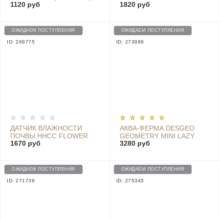
1120 руб
1820 руб
ОЖИДАЕМ ПОСТУПЛЕНИЯ
ОЖИДАЕМ ПОСТУПЛЕНИЯ
ID: 269775
ID: 273989
ДАТЧИК ВЛАЖНОСТИ
АКВА-ФЕРМА DESGEO
ПОЧВЫ HHCC FLOWER
GEOMETRY MINI LAZY
1670 руб
3280 руб
MONITOR -
FISH TANK PRO C300
HHCCJCY01HHCC
GREEN
ОЖИДАЕМ ПОСТУПЛЕНИЯ
ОЖИДАЕМ ПОСТУПЛЕНИЯ
ID: 271739
ID: 275345