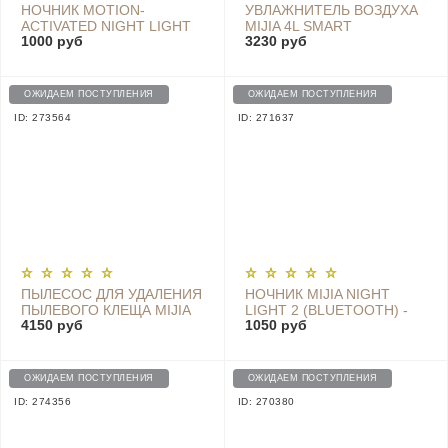
НОЧНИК MOTION-
УВЛАЖНИТЕЛЬ ВОЗДУХА
ACTIVATED NIGHT LIGHT
MIJIA 4L SMART
1000 руб
3230 руб
WHITE (MJYD01YL)
HUMIDIFIER MJJSQ04DY,
WHITE
ОЖИДАЕМ ПОСТУПЛЕНИЯ
ОЖИДАЕМ ПОСТУПЛЕНИЯ
ID: 273564
ID: 271637
ПЫЛЕСОС ДЛЯ УДАЛЕНИЯ
НОЧНИК MIJIA NIGHT
ПЫЛЕВОГО КЛЕЩА MIJIA
LIGHT 2 (BLUETOOTH) -
4150 руб
1050 руб
DUST MITE VACUUM
MJYD02YL-A
CLEANER WHITE (БЕЛЫЙ)
MJCMY01DY
ОЖИДАЕМ ПОСТУПЛЕНИЯ
ОЖИДАЕМ ПОСТУПЛЕНИЯ
ID: 274356
ID: 270380