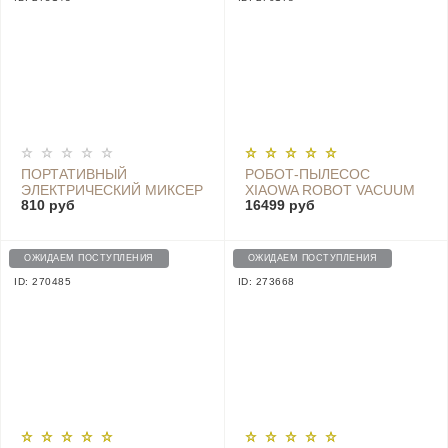
ПОРТАТИВНЫЙ
РОБОТ-ПЫЛЕСОС
ЭЛЕКТРИЧЕСКИЙ МИКСЕР
XIAOWA ROBOT VACUUM
810 руб
16499 руб
YOUPIN EB01 WHITE
CLEANER E202-00\E20
ОЖИДАЕМ ПОСТУПЛЕНИЯ
ОЖИДАЕМ ПОСТУПЛЕНИЯ
ID: 270485
ID: 273668