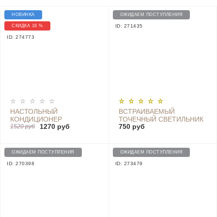
НОВИНКА
ОЖИДАЕМ ПОСТУПЛЕНИЯ
СКИДКА 16 %
ID: 271435
ID: 274773
НАСТОЛЬНЫЙ
ВСТРАИВАЕМЫЙ
КОНДИЦИОНЕР
ТОЧЕЧНЫЙ СВЕТИЛЬНИК
1270 руб
750 руб
MICROHOO PORTABLE
1520 руб
PHILIPS ZHIRUI
USB AIR-CONDITIONING -
(9290012799) 3000-5700К
MH02D
ОЖИДАЕМ ПОСТУПЛЕНИЯ
ОЖИДАЕМ ПОСТУПЛЕНИЯ
ID: 270398
ID: 273479