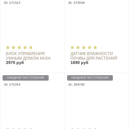
ID: 271522
ID: 270509
БЛОК УПРАВЛЕНИЯ
ДАТЧИК ВЛАЖНОСТИ
УМНЫМ ДОМОМ MIJIA
ПОЧВЫ ДЛЯ РАСТЕНИЙ
2970 руб
1690 руб
SMART MULTI-MODE
HHCC SMART FLOWER
GATEWAY 3 -
MONITOR - HHCCJCY01
ZNDMWG03LM
ОЖИДАЕМ ПОСТУПЛЕНИЯ
ОЖИДАЕМ ПОСТУПЛЕНИЯ
ID: 273204
ID: 269785