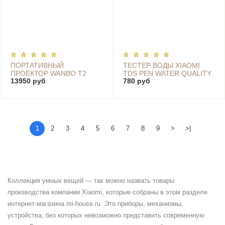
ПОРТАТИВНЫЙ
ТЕСТЕР ВОДЫ XIAOMI
ПРОЕКТОР WANBO T2
TDS PEN WATER QUALITY
13950 руб
780 руб
MAX SMART PROJECTOR
TESTER - PEA4000CN
1
2
3
4
5
6
7
8
9
>
>|
Коллекция умных вещей — так можно назвать товары
производства компании Xiaomi, которые собраны в этом разделе
интернет-магазина mi-house.ru. Это приборы, механизмы,
устройства, без которых невозможно представить современную