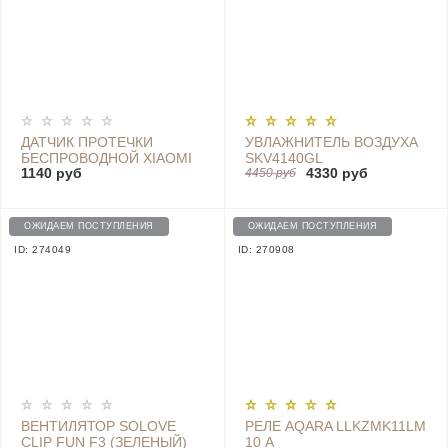
ДАТЧИК ПРОТЕЧКИ
УВЛАЖНИТЕЛЬ ВОЗДУХА
БЕСПРОВОДНОЙ XIAOMI
SKV4140GL
1140 руб
4330 руб
FLOOD GUARD -
4450 руб
SJWS01LM
ОЖИДАЕМ ПОСТУПЛЕНИЯ
ОЖИДАЕМ ПОСТУПЛЕНИЯ
ID: 274049
ID: 270908
ВЕНТИЛЯТОР SOLOVE
РЕЛЕ AQARA LLKZMK11LM
CLIP FUN F3 (ЗЕЛЕНЫЙ)
10 А