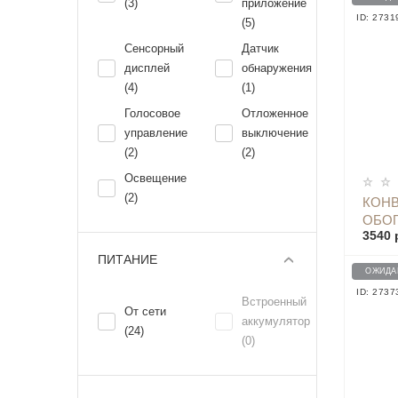
(3)
приложение
ID: 2731
(5)
Сенсорный
Датчик
дисплей
обнаружения
(4)
(1)
Голосовое
Отложенное
управление
выключение
(2)
(2)
Освещение
(2)
КОН
ОБОГ
3540 
ПИТАНИЕ
ОЖИДА
ID: 2737
Встроенный
От сети
аккумулятор
(24)
(0)