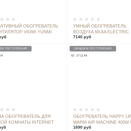
ОПОВЕСТИТЬ
ОПОВЕСТИТЬ
АТИВНЫЙ ОБОГРЕВАТЕЛЬ
УМНЫЙ ОБОГРЕВАТЕЛЬ
НТИЛЯТОР VIOMI YUNMI
ВОЗДУХА MIJIA ELECTRIC
руб
7140 руб
TERTOP HEATER - VXNF02
HEATER (220V, CONTROL
TEMPERATURE VERSION)
(УЦЕНКА) - KRDNQ04ZM S
ЕМ ПОСТУПЛЕНИЯ
ОЖИДАЕМ ПОСТУПЛЕНИЯ
59
ID: 271149
ОПОВЕСТИТЬ
ОПОВЕСТИТЬ
А ОБОГРЕВАТЕЛЬ ДЛЯ
ОБОГРЕВАТЕЛЬ HAPPY LI
ОЙ КОМНАТЫ INTERNET
WARM AIR MACHINE 400W 
руб
1690 руб
I WIND WARM TOUCH
ГРЕЛКОЙ ДЛЯ РУК