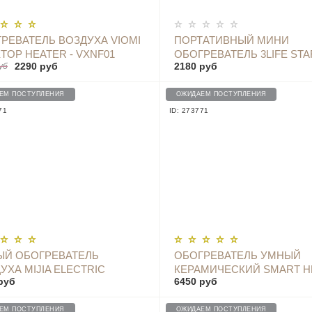
ОПОВЕСТИТЬ
ОПОВЕСТИТЬ
РЕВАТЕЛЬ ВОЗДУХА VIOMI
ПОРТАТИВНЫЙ МИНИ
TOP HEATER - VXNF01
ОБОГРЕВАТЕЛЬ 3LIFE STA
2290 руб
2180 руб
уб
HEATER 345 ROSE
ЕМ ПОСТУПЛЕНИЯ
ОЖИДАЕМ ПОСТУПЛЕНИЯ
71
ID: 273771
ОПОВЕСТИТЬ
ОПОВЕСТИТЬ
ЫЙ ОБОГРЕВАТЕЛЬ
ОБОГРЕВАТЕЛЬ УМНЫЙ
УХА MIJIA ELECTRIC
КЕРАМИЧЕСКИЙ SMART H
руб
6450 руб
ER (220V, CONTROL
- ZNNFJ07ZM
ERATURE VERSION)
NQ04ZM
ЕМ ПОСТУПЛЕНИЯ
ОЖИДАЕМ ПОСТУПЛЕНИЯ