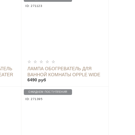
ID: 271123
ОПОВЕСТИТЬ
АТЕЛЬ
ЛАМПА ОБОГРЕВАТЕЛЬ ДЛЯ
EATER
ВАННОЙ КОМНАТЫ OPPLE WIDE
6490 руб
YD-
SCREEN AIR HEATER (С
УПРАВЛЕНИЕМ)
ОЖИДАЕМ ПОСТУПЛЕНИЯ
ID: 271395