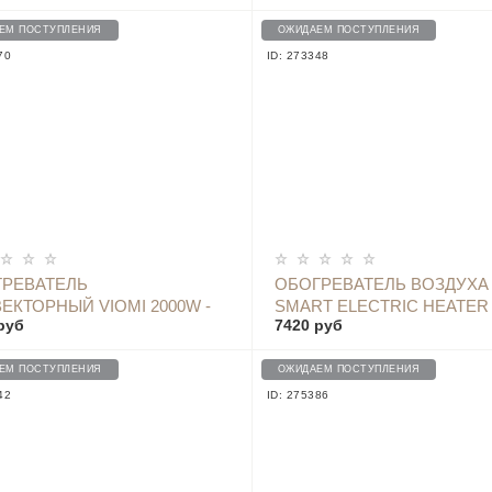
ION
ЕМ ПОСТУПЛЕНИЯ
ОЖИДАЕМ ПОСТУПЛЕНИЯ
70
ID: 273348
ОПОВЕСТИТЬ
ОПОВЕСТИТЬ
РЕВАТЕЛЬ
ОБОГРЕВАТЕЛЬ ВОЗДУХА
ЕКТОРНЫЙ VIOMI 2000W -
SMART ELECTRIC HEATER
руб
7420 руб
02
SMART VERSION PRO - D
ЕМ ПОСТУПЛЕНИЯ
ОЖИДАЕМ ПОСТУПЛЕНИЯ
42
ID: 275386