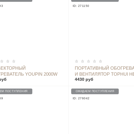
93
ID: 271150
ОПОВЕСТИТЬ
ВЕКТОРНЫЙ
ПОРТАТИВНЫЙ ОБОГРЕВ
РЕВАТЕЛЬ YOUPIN 2000W
И ВЕНТИЛЯТОР TOPHUI H
руб
4430 руб
STARRY SKY GRAY 1500W, 
T928
ЕМ ПОСТУПЛЕНИЯ
ОЖИДАЕМ ПОСТУПЛЕНИЯ
39
ID: 276042