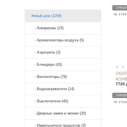
EDIT
ОЖИДА
ID: 2735
Умный дом (1204)
- Аквариумы (23)
- Ароматизаторы воздуха (5)
- Аэрогрили (3)
- Блендеры (43)
ОБОГ
- Вентиляторы (78)
КОНВ
7720 
VXTJ
- Водонагреватели (14)
ОЖИДА
- Выключатели (45)
ID: 2710
- Дверные замки и звонки (20)
- Измельчители продуктов (3)