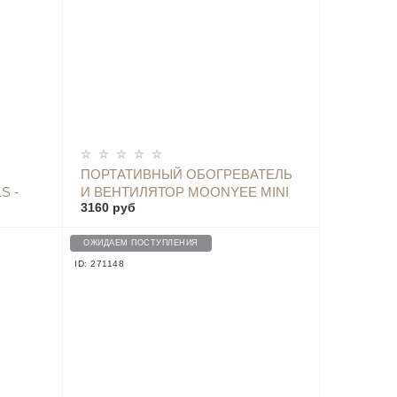
ОПОВЕСТИТЬ
ПОРТАТИВНЫЙ ОБОГРЕВАТЕЛЬ
S -
И ВЕНТИЛЯТОР MOONYEE MINI
3160 руб
HEATER FAN MY-LN001
ОЖИДАЕМ ПОСТУПЛЕНИЯ
ID: 271148