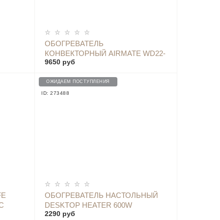
ОПОВЕСТИТЬ
ОБОГРЕВАТЕЛЬ
КОНВЕКТОРНЫЙ AIRMATE WD22-
9650 руб
R13 2200W (ИНФРАКРАСНОЕ
УПРАВЛЕНИЕ)
ALE
ОЖИДАЕМ ПОСТУПЛЕНИЯ
ID: 273488
ОПОВЕСТИТЬ
FE
ОБОГРЕВАТЕЛЬ НАСТОЛЬНЫЙ
С
DESKTOP HEATER 600W
2290 руб
(ZMNFJ01YM)