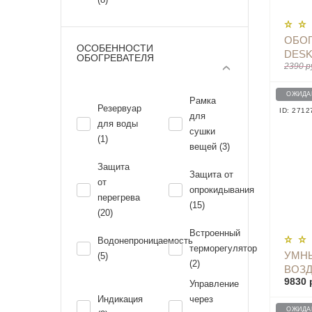
ОБОГ
ОСОБЕННОСТИ
DESK
ОБОГРЕВАТЕЛЯ
2390 р
ОЖИДА
Рамка
Резервуар
ID: 2712
для
для воды
сушки
(1)
вещей (3)
Защита
Защита от
от
опрокидывания
перегрева
(15)
(20)
Встроенный
Водонепроницаемость
терморегулятор
УМН
(5)
(2)
ВОЗД
9830 
HEAT
Управление
TEMP
Индикация
через
KRD
ОЖИДА