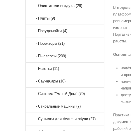
- Очистители воздуха (29)
В модель
платформе
- Плиты (9)
равномер
изменять 
- Посудомойки (4)
Портатив
работы.
- Проекторы (21)
Основные
- Пылесосы (209)
надёж
- Розетки (11)
и про
- Саундбары (10)
налич
напря
- Система "Умный Дом" (70)
досту
макси
- Стиральные машины (7)
Практика 
- Сушилки для белья и обуви (27)
документа
рабочий р