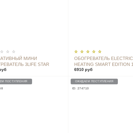
ОПОВЕСТИТЬ
ОПОВЕСТИТЬ
ТАТИВНЫЙ МИНИ
ОБОГРЕВАТЕЛЬ ELECTRIC
РЕВАТЕЛЬ 3LIFE STAR
HEATING SMART EDITION 1
руб
6910 руб
ER 345 WHITE
DNQZNB05ZM
ЕМ ПОСТУПЛЕНИЯ
ОЖИДАЕМ ПОСТУПЛЕНИЯ
68
ID: 274710