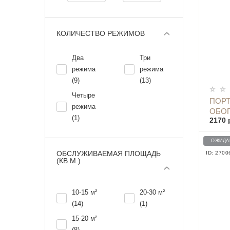
КОЛИЧЕСТВО РЕЖИМОВ
Два
Три
режима
режима
(9)
(13)
Четыре
ПОР
режима
ОБОГ
(1)
2170 
HEAT
ОЖИДА
ОБСЛУЖИВАЕМАЯ ПЛОЩАДЬ
ID: 2700
(КВ.М.)
10-15 м²
20-30 м²
(14)
(1)
15-20 м²
(8)