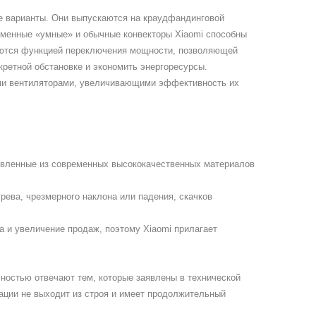
е варианты. Они выпускаются на краудфандинговой
ирменные «умные» и обычные конвекторы Xiaomi способны
аются функцией переключения мощности, позволяющей
кретной обстановке и экономить энергоресурсы.
ми вентиляторами, увеличивающими эффективность их
овленные из современных высококачественных материалов
ева, чрезмерного наклона или падения, скачков
 и увеличение продаж, поэтому Xiaomi прилагает
лностью отвечают тем, которые заявлены в технической
тации не выходит из строя и имеет продолжительный