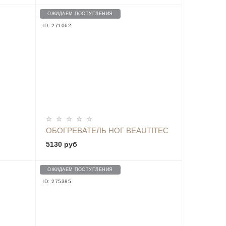
ОЖИДАЕМ ПОСТУПЛЕНИЯ
ID: 271062
ОПОВЕСТИТЬ
ОБОГРЕВАТЕЛЬ НОГ BEAUTITEC
5130 руб
NQ05ZM
ОЖИДАЕМ ПОСТУПЛЕНИЯ
ID: 275385