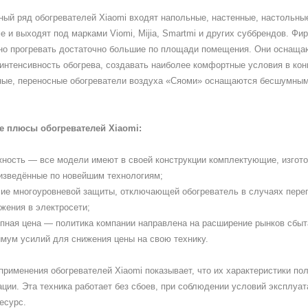
ный ряд обогревателей Xiaomi входят напольные, настенные, настольны
 и выходят под марками Viomi, Mijia, Smartmi и других суббрендов. Ф
но прогревать достаточно большие по площади помещения. Они оснащ
интенсивность обогрева, создавать наиболее комфортные условия в кон
ные, переносные обогреватели воздуха «Сяоми» оснащаются бесшумны
 плюсы обогревателей Xiaomi:
ность — все модели имеют в своей конструкции комплектующие, изгот
изведённые по новейшим технологиям;
ие многоуровневой защиты, отключающей обогреватель в случаях перегр
жения в электросети;
пная цена — политика компании направлена на расширение рынков сбыта
мум усилий для снижения цены на свою технику.
применения обогревателей Xiaomi показывает, что их характеристики по
ции. Эта техника работает без сбоев, при соблюдении условий эксплуа
есурс.