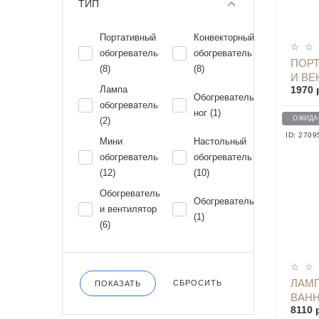
ТИП
Портативный
Конвекторный
обогреватель
обогреватель
ПОРТ
(8)
(8)
И ВЕ
Лампа
1970 
COUN
Обогреватель
обогреватель
ног (1)
ОЖИДА
(2)
ID: 2709
Мини
Настольный
обогреватель
обогреватель
(12)
(10)
Обогреватель
Обогреватель
и вентилятор
(1)
(6)
ЛАМП
СБРОСИТЬ
ПОКАЗАТЬ
ВАНН
8110 
VIOM