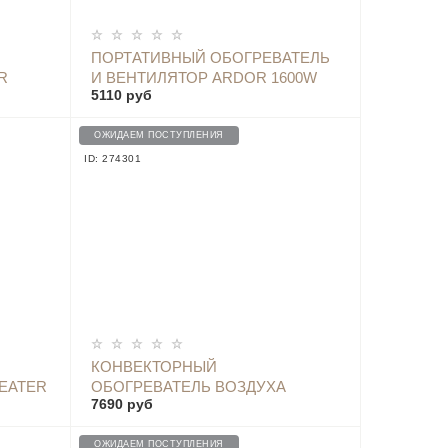
ОПОВЕСТИТЬ
ПОРТАТИВНЫЙ ОБОГРЕВАТЕЛЬ
R
И ВЕНТИЛЯТОР ARDOR 1600W
5110 руб
INDUCTION HEATER (С
ДАТЧИКОМ ДВИЖЕНИЯ)
ОЖИДАЕМ ПОСТУПЛЕНИЯ
ID: 274301
ОПОВЕСТИТЬ
КОНВЕКТОРНЫЙ
EATER
ОБОГРЕВАТЕЛЬ ВОЗДУХА
7690 руб
SMARTMI CHI METERS HEATER -
DNQ04ZM
ОЖИДАЕМ ПОСТУПЛЕНИЯ