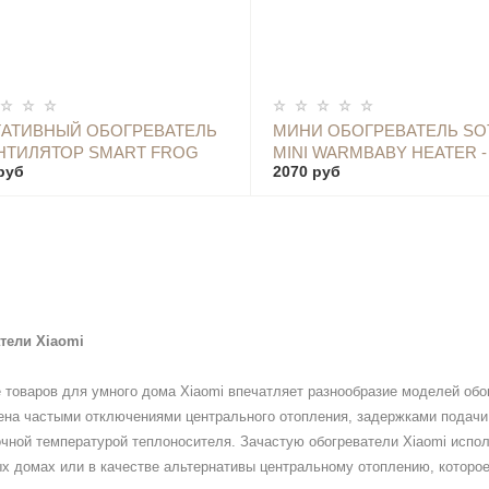
ОПОВЕСТИТЬ
АТИВНЫЙ ОБОГРЕВАТЕЛЬ
МИНИ ОБОГРЕВАТЕЛЬ SO
НТИЛЯТОР SMART FROG
MINI WARMBABY HEATER -
руб
2070 руб
TOP HEATER KW-CH200,
Z00053 BROWN
E
тели Xiaomi
 товаров для умного дома Xiaomi впечатляет разнообразие моделей обо
на частыми отключениями центрального отопления, задержками подачи т
чной температурой теплоносителя. Зачастую обогреватели Xiaomi испол
х домах или в качестве альтернативы центральному отоплению, которое