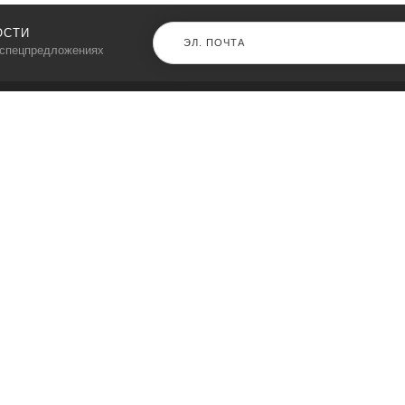
ОСТИ
 спецпредложениях
КАТАЛОГ
⠀
Кресла компьютерные
Пылесосы
Кронштейны для монитора
Чемоданы
Кронштейны для телевизора
Мультиварки
Кронштейн для микрофонов
Аквариумы
Кулеры для телефонов
Телескопы