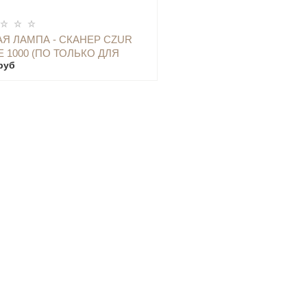
ОПОВЕСТИТЬ
Я ЛАМПА - СКАНЕР CZUR
E 1000 (ПО ТОЛЬКО ДЛЯ
руб
OWS) ЧЁРНАЯ