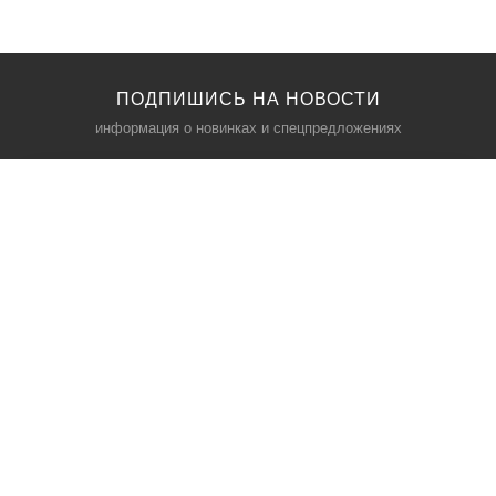
ПОДПИШИСЬ НА НОВОСТИ
информация о новинках и спецпредложениях
КАТАЛОГ
⠀
Кресла компьютерные
Пылесосы
Кронштейны для монитора
Чемоданы
Кронштейны для телевизора
Мультиварки
Кронштейн для микрофонов
Аквариумы