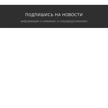
ПОДПИШИСЬ НА НОВОСТИ
информация о новинках и спецпредложениях
КАТАЛОГ
⠀
Кресла компьютерные
Пылесосы
Кронштейны для монитора
Чемоданы
Кронштейны для телевизора
Мультиварки
Кронштейн для микрофонов
Аквариумы
Кулеры для телефонов
Телескопы