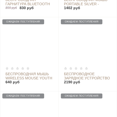
ГАРНИТУРА BLUETOOTH
PORTABLE SILVER -
830 руб
1402 руб
HEADSET YOUTH
899 руб
HLK4007GL
EDITION, WHITE -
LYEJ07LS WHITE
ОЖИДАЕМ ПОСТУПЛЕНИЯ
ОЖИДАЕМ ПОСТУПЛЕНИЯ
БЕСПРОВОДНАЯ МЫШЬ
БЕСПРОВОДНОЕ
WIRELESS MOUSE YOUTH
ЗАРЯДНОЕ УСТРОЙСТВО
640 руб
2190 руб
EDITION (WXSB01MW)
WIRELESS CHARGER 20W
WHITE
(С ПРОВОДОМ, С
БЛОКОМ ЗАРЯДКИ)
ОЖИДАЕМ ПОСТУПЛЕНИЯ
ОЖИДАЕМ ПОСТУПЛЕНИЯ