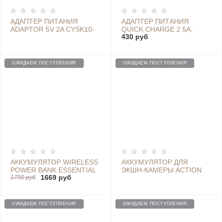
АДАПТЕР ПИТАНИЯ
АДАПТЕР ПИТАНИЯ
ADAPTOR 5V 2A CYSK10-
QUICK CHARGE 2.5A,
430 руб
050200-E
WHITE
ОЖИДАЕМ ПОСТУПЛЕНИЯ
ОЖИДАЕМ ПОСТУПЛЕНИЯ
АККУМУЛЯТОР WIRELESS
АККУМУЛЯТОР ДЛЯ
POWER BANK ESSENTIAL
ЭКШН-КАМЕРЫ ACTION
1669 руб
YOUTH EDITION, 10000
1790 руб
CAMERA - NQD4010GL
MAH WPB15ZM WHITE
(EU)
ОЖИДАЕМ ПОСТУПЛЕНИЯ
ОЖИДАЕМ ПОСТУПЛЕНИЯ