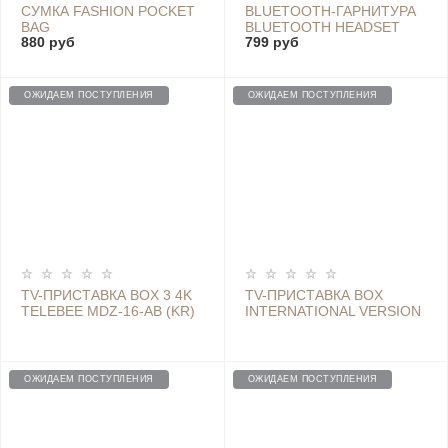
СУМКА FASHION POCKET
BLUETOOTH-ГАРНИТУРА
BAG
BLUETOOTH HEADSET
880 руб
799 руб
LYEJ02LM WHITE
ОЖИДАЕМ ПОСТУПЛЕНИЯ
ОЖИДАЕМ ПОСТУПЛЕНИЯ
TV-ПРИСТАВКА BOX 3 4K
TV-ПРИСТАВКА BOX
TELEBEE MDZ-16-AB (KR)
INTERNATIONAL VERSION
ЧЕРНЫЙ
ОЖИДАЕМ ПОСТУПЛЕНИЯ
ОЖИДАЕМ ПОСТУПЛЕНИЯ