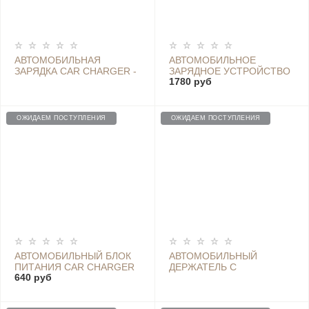
АВТОМОБИЛЬНАЯ
АВТОМОБИЛЬНОЕ
ЗАРЯДКА CAR CHARGER -
ЗАРЯДНОЕ УСТРОЙСТВО
1780 руб
GDS4042CN
CAR CHARGER FAST
CHARGING VERSION 1A1C
(100W) - CC07ZM
ОЖИДАЕМ ПОСТУПЛЕНИЯ
ОЖИДАЕМ ПОСТУПЛЕНИЯ
АВТОМОБИЛЬНЫЙ БЛОК
АВТОМОБИЛЬНЫЙ
ПИТАНИЯ CAR CHARGER
ДЕРЖАТЕЛЬ С
640 руб
FAST CHARGE VERSION
БЕСПРОВОДНОЙ
(18W) GRAY
ЗАРЯДКОЙ XIAOMI PRO
50W MAX (WCJ05ZM)