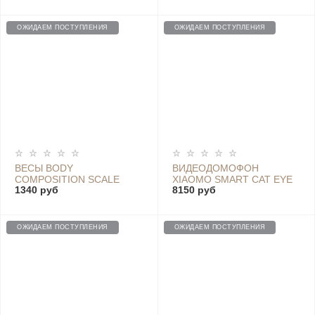
FREE - YDLYEJ04LS
GATEWAY 2022
BLACK
(ZSWG01CM)
ОЖИДАЕМ ПОСТУПЛЕНИЯ
ОЖИДАЕМ ПОСТУПЛЕНИЯ
ВЕСЫ BODY
ВИДЕОДОМОФОН
COMPOSITION SCALE
XIAOMO SMART CAT EYE
1340 руб
8150 руб
BLACK STANDARD MCE10
ОЖИДАЕМ ПОСТУПЛЕНИЯ
ОЖИДАЕМ ПОСТУПЛЕНИЯ