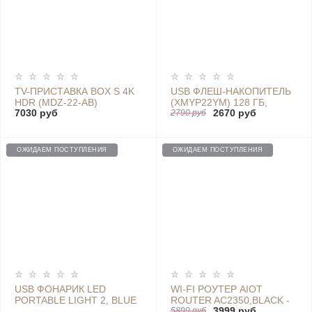
TV-ПРИСТАВКА BOX S 4K
USB ФЛЕШ-НАКОПИТЕЛЬ
HDR (MDZ-22-AB)
(XMYP22YM) 128 ГБ,
7030 руб
2670 руб
ИНТЕРФЕЙСЫ USB И
2790 руб
TYPE-C
ОЖИДАЕМ ПОСТУПЛЕНИЯ
ОЖИДАЕМ ПОСТУПЛЕНИЯ
USB ФОНАРИК LED
WI-FI РОУТЕР AIOT
PORTABLE LIGHT 2, BLUE
ROUTER AC2350,BLACK -
3999 руб
- НФ-00002311 BLUE
DVB4248GL
5899 руб