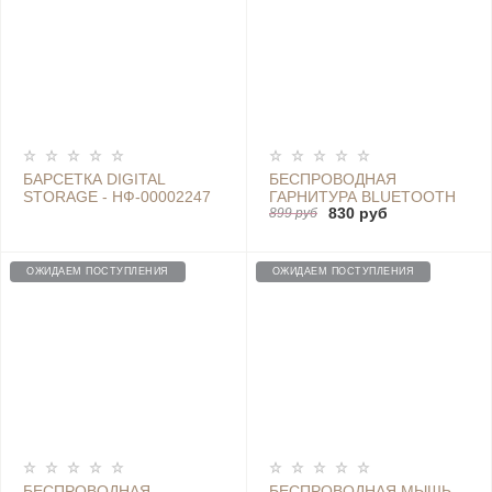
БАРСЕТКА DIGITAL
БЕСПРОВОДНАЯ
STORAGE - НФ-00002247
ГАРНИТУРА BLUETOOTH
830 руб
BLUE
HEADSET YOUTH
899 руб
EDITION, BLACK -
LYEJ07LS BLACK
ОЖИДАЕМ ПОСТУПЛЕНИЯ
ОЖИДАЕМ ПОСТУПЛЕНИЯ
БЕСПРОВОДНАЯ
БЕСПРОВОДНАЯ МЫШЬ