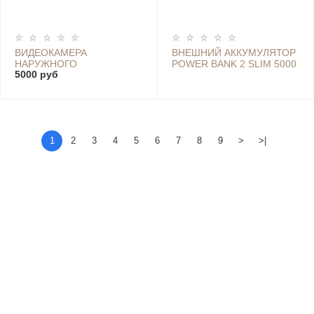
ВИДЕОКАМЕРА
ВНЕШНИЙ АККУМУЛЯТОР
НАРУЖНОГО
POWER BANK 2 SLIM 5000
5000 руб
НАБЛЮДЕНИЯ XIAOMI
MAH - НФ-00001561
OUTDOOR CAMERA AW300
SILVER
1
2
3
4
5
6
7
8
9
>
>|