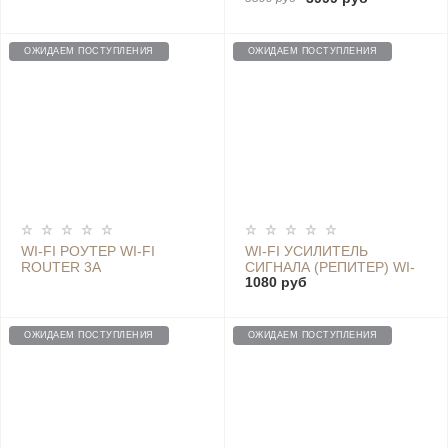
ОЖИДАЕМ ПОСТУПЛЕНИЯ
ОЖИДАЕМ ПОСТУПЛЕНИЯ
WI-FI РОУТЕР WI-FI
WI-FI УСИЛИТЕЛЬ
ROUTER 3A
СИГНАЛА (РЕПИТЕР) WI-
1080 руб
FI AMPLIFIER PRO,
ЧЕРНЫЙ DVB4235GL
ОЖИДАЕМ ПОСТУПЛЕНИЯ
ОЖИДАЕМ ПОСТУПЛЕНИЯ