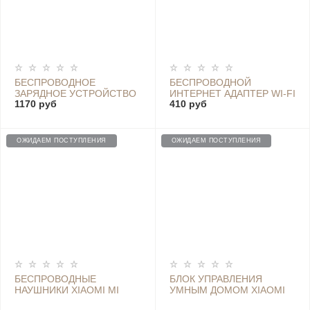
БЕСПРОВОДНОЕ
БЕСПРОВОДНОЙ
ЗАРЯДНОЕ УСТРОЙСТВО
ИНТЕРНЕТ АДАПТЕР WI-FI
1170 руб
410 руб
WIRELESS CHARGER
USB - W1N
MDY-09EF
ОЖИДАЕМ ПОСТУПЛЕНИЯ
ОЖИДАЕМ ПОСТУПЛЕНИЯ
БЕСПРОВОДНЫЕ
БЛОК УПРАВЛЕНИЯ
НАУШНИКИ XIAOMI MI
УМНЫМ ДОМОМ XIAOMI
BLUETOOH HEADSET LINE
SMART CENTRAL HUB