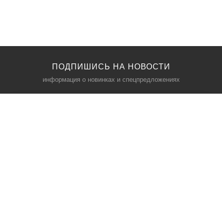
ПОДПИШИСЬ НА НОВОСТИ
информация о новинках и спецпредложениях
КАТАЛОГ
⠀
Кресла компьютерные
Пылесосы
Кронштейны для монитора
Чемоданы