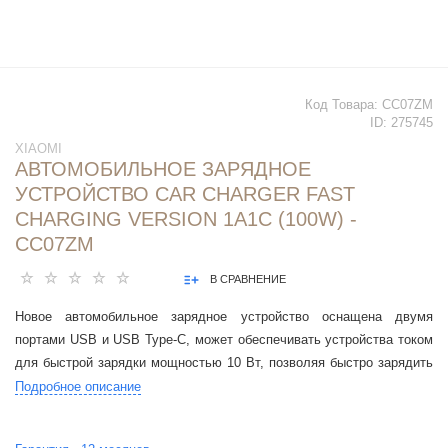
Код Товара:
CC07ZM
ID:
275745
XIAOMI
АВТОМОБИЛЬНОЕ ЗАРЯДНОЕ
УСТРОЙСТВО CAR CHARGER FAST
CHARGING VERSION 1A1C (100W) -
CC07ZM
В СРАВНЕНИЕ
Новое автомобильное зарядное устройство оснащена двумя
портами USB и USB Type-C, может обеспечивать устройства током
для быстрой зарядки мощностью 10 Вт, позволяя быстро зарядить
смартфон или планшет по дороге на работу.
Подробное описание