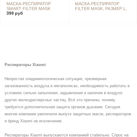
МАСКА-РЕСПИРАТОР
МАСКА-РЕСПИРАТОР
SMART FILTER MASK
FILTER MASK, РАЗМЕР L,
399 руб
(QXFMKZ|02ZM) РАЗМЕР
BLACK - QXFMKZ/02ZM
M - QXFMKZ
Респираторы Xiaomi
Непростая эпидемиологическая ситуация, чрезмерная
загазованность воздуха в мегаполисах, необходимость работать в
условиях сильно запыления, задымления и наличия в воздухе
других мелкодисперсных частиц. Всё это причины, почему
требуется дополнительная защита органов дыхания. Сегодня
многие компании увеличили выпуск защитных масок, респираторов
и бренд Xiaomi не исключение.
Респираторы Xiaomi выпускаются компанией стабильно. Спрос на