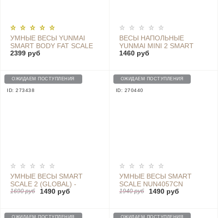
УМНЫЕ ВЕСЫ YUNMAI
ВЕСЫ НАПОЛЬНЫЕ
SMART BODY FAT SCALE
YUNMAI MINI 2 SMART
2399 руб
1460 руб
COLOR2, WHITE - M1302
SCALE M1690
ОЖИДАЕМ ПОСТУПЛЕНИЯ
ОЖИДАЕМ ПОСТУПЛЕНИЯ
ID: 273438
ID: 270440
УМНЫЕ ВЕСЫ SMART
УМНЫЕ ВЕСЫ SMART
SCALE 2 (GLOBAL) -
SCALE NUN4057CN
1490 руб
1490 руб
NUN4056GL
1690 руб
1940 руб
ОЖИДАЕМ ПОСТУПЛЕНИЯ
ОЖИДАЕМ ПОСТУПЛЕНИЯ