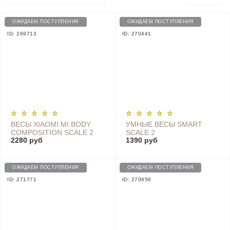
ОЖИДАЕМ ПОСТУПЛЕНИЯ
ОЖИДАЕМ ПОСТУПЛЕНИЯ
ID: 269713
ID: 270441
ВЕСЫ XIAOMI MI BODY
УМНЫЕ ВЕСЫ SMART
COMPOSITION SCALE 2
SCALE 2
2280 руб
1390 руб
NUN4049CN
ОЖИДАЕМ ПОСТУПЛЕНИЯ
ОЖИДАЕМ ПОСТУПЛЕНИЯ
ID: 271771
ID: 270656