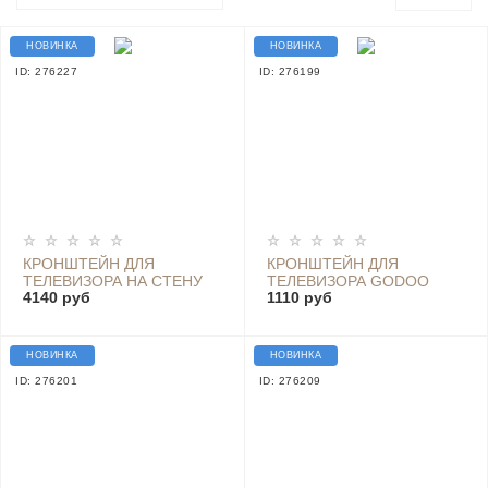
НОВИНКА
НОВИНКА
ID: 276227
ID: 276199
КРОНШТЕЙН ДЛЯ
КРОНШТЕЙН ДЛЯ
ТЕЛЕВИЗОРА НА СТЕНУ
ТЕЛЕВИЗОРА GODOO
4140 руб
1110 руб
ПОВОРОТНЫЙ GODOO
MH78-446
MH49-483XLD
НОВИНКА
НОВИНКА
ID: 276201
ID: 276209