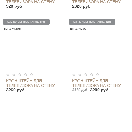
ТЕЛЕВИЗОРА НА СТЕНУ
ТЕЛЕВИЗОРА НА СТЕНУ
920 руб
2620 руб
ПОВОРОТНЫЙ GODOO
ПОВОРОТНЫЙ GODOO
MH68-443
MH36-446
ОЖИДАЕМ ПОСТУПЛЕНИЯ
ОЖИДАЕМ ПОСТУПЛЕНИЯ
ID: 276205
ID: 276203
КРОНШТЕЙН ДЛЯ
КРОНШТЕЙН ДЛЯ
ТЕЛЕВИЗОРА НА СТЕНУ
ТЕЛЕВИЗОРА НА СТЕНУ
3260 руб
3299 руб
ПОВОРОТНЫЙ GODOO
НАКЛОННЫЙ GODOO
3610 руб
37"-86" ДЮЙМОВ MH81-
60*-100* ДЮЙМОВ MH37-
466
810T