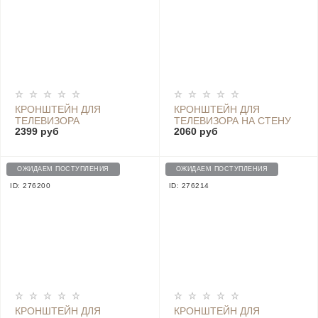
КРОНШТЕЙН ДЛЯ
КРОНШТЕЙН ДЛЯ
ТЕЛЕВИЗОРА
ТЕЛЕВИЗОРА НА СТЕНУ
2399 руб
2060 руб
НАКЛОННЫЙ GODOO
ПОВОРОТНЫЙ GODOO
MH38-48T
MH69-446
ОЖИДАЕМ ПОСТУПЛЕНИЯ
ОЖИДАЕМ ПОСТУПЛЕНИЯ
ID: 276200
ID: 276214
КРОНШТЕЙН ДЛЯ
КРОНШТЕЙН ДЛЯ