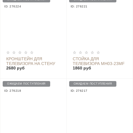
ID: 276224
ID: 276221
КРОНШТЕЙН ДЛЯ
СТОЙКА ДЛЯ
ТЕЛЕВИЗОРА НА СТЕНУ
ТЕЛЕВИЗОРА MH03-23MF
2680 руб
1860 руб
ПОВОРОТНЫЙ GODOO
MH36-466
ОЖИДАЕМ ПОСТУПЛЕНИЯ
ОЖИДАЕМ ПОСТУПЛЕНИЯ
ID: 276218
ID: 276217