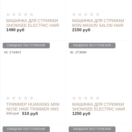
МАШИНКА ДЛЯ СТРИЖКИ
МАШИНКА ДЛЯ СТРИЖКИ
SHOWSEE ELECTRIC HAIR
MSN MASON SALON HAIR
1490 руб
2150 руб
CLIPPER C2, WHITE
CLIPPER - S8 EMERALD
ОЖИДАЕМ ПОСТУПЛЕНИЯ
ОЖИДАЕМ ПОСТУПЛЕНИЯ
ID: 274803
ID: 273880
ТРИММЕР HUANXING MINI
МАШИНКА ДЛЯ СТРИЖКИ
NOSE HAIR TRIMMER HN3
SHOWSEE ELECTRIC HAIR
510 руб
1250 руб
WHITE
590 руб
CLIPPER C2, BLACK
ОЖИДАЕМ ПОСТУПЛЕНИЯ
ОЖИДАЕМ ПОСТУПЛЕНИЯ