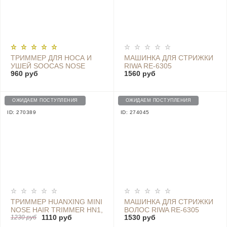
ТРИММЕР ДЛЯ НОСА И
МАШИНКА ДЛЯ СТРИЖКИ
УШЕЙ SOOCAS NOSE
RIWA RE-6305
960 руб
1560 руб
HAIR TRIMMER - N1
ОЖИДАЕМ ПОСТУПЛЕНИЯ
ОЖИДАЕМ ПОСТУПЛЕНИЯ
ID: 270389
ID: 274045
ТРИММЕР HUANXING MINI
МАШИНКА ДЛЯ СТРИЖКИ
NOSE HAIR TRIMMER HN1,
ВОЛОС RIWA RE-6305
1110 руб
1530 руб
ЧЕРНЫЙ
1230 руб
GRAY