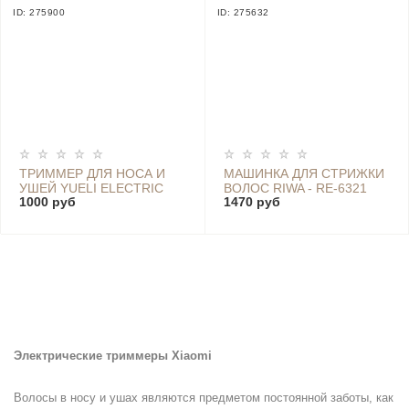
ID: 275900
ID: 275632
ТРИММЕР ДЛЯ НОСА И
МАШИНКА ДЛЯ СТРИЖКИ
УШЕЙ YUELI ELECTRIC
ВОЛОС RIWA - RE-6321
1000 руб
1470 руб
NOSE HAIR TRIMMER -
HR-310BK
Электрические триммеры Xiaomi
Волосы в носу и ушах являются предметом постоянной заботы, как