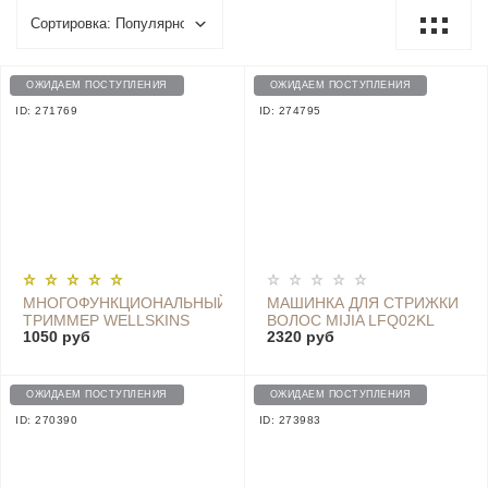
ОЖИДАЕМ ПОСТУПЛЕНИЯ
ОЖИДАЕМ ПОСТУПЛЕНИЯ
ID: 271769
ID: 274795
МНОГОФУНКЦИОНАЛЬНЫЙ
МАШИНКА ДЛЯ СТРИЖКИ
ТРИММЕР WELLSKINS
ВОЛОС MIJIA LFQ02KL
1050 руб
2320 руб
WX-TM01
BLACK
ОЖИДАЕМ ПОСТУПЛЕНИЯ
ОЖИДАЕМ ПОСТУПЛЕНИЯ
ID: 270390
ID: 273983