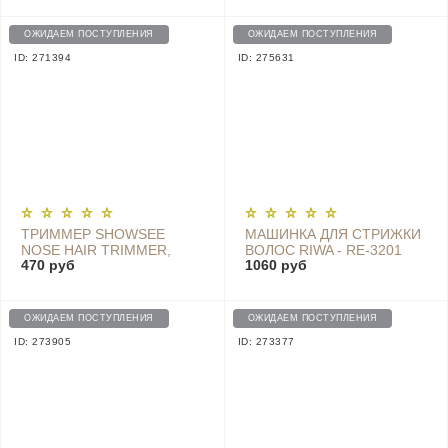
ОЖИДАЕМ ПОСТУПЛЕНИЯ
ОЖИДАЕМ ПОСТУПЛЕНИЯ
ID: 271394
ID: 275631
ТРИММЕР SHOWSEE
МАШИНКА ДЛЯ СТРИЖКИ
NOSE HAIR TRIMMER,
ВОЛОС RIWA - RE-3201
470 руб
1060 руб
BLACK - C1-BK
ОЖИДАЕМ ПОСТУПЛЕНИЯ
ОЖИДАЕМ ПОСТУПЛЕНИЯ
ID: 273905
ID: 273377