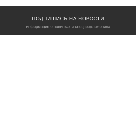
ПОДПИШИСЬ НА НОВОСТИ
информация о новинках и спецпредложениях
КАТАЛОГ
⠀
Кресла компьютерные
Пылесосы
Кронштейны для монитора
Чемоданы
Кронштейны для телевизора
Мультиварки
Кронштейн для микрофонов
Аквариумы
Кулеры для телефонов
Телескопы