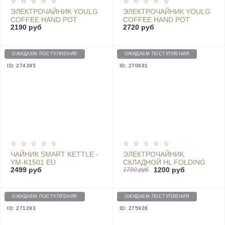
ЭЛЕКТРОЧАЙНИК YOULG
ЭЛЕКТРОЧАЙНИК YOULG
СOFFEE HAND POT
СOFFEE HAND POT
2190 руб
2720 руб
KE4088C-3C, BLACK
KE4088C-3C, WHITE
ОЖИДАЕМ ПОСТУПЛЕНИЯ
ОЖИДАЕМ ПОСТУПЛЕНИЯ
ID: 274395
ID: 270691
ЧАЙНИК SMART KETTLE -
ЭЛЕКТРОЧАЙНИК
YM-K1501 EU
СКЛАДНОЙ HL FOLDING
2499 руб
1200 руб
ELECTRIC KETTLE KP-808,
1790 руб
WHITE
ОЖИДАЕМ ПОСТУПЛЕНИЯ
ОЖИДАЕМ ПОСТУПЛЕНИЯ
ID: 271283
ID: 275928