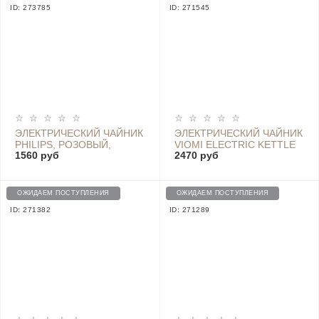
ID: 273785
ID: 271545
ЭЛЕКТРИЧЕСКИЙ ЧАЙНИК
ЭЛЕКТРИЧЕСКИЙ ЧАЙНИК
PHILIPS, РОЗОВЫЙ,
VIOMI ELECTRIC KETTLE
1560 руб
2470 руб
ОБЪЕМ 1Л. - D9348
V-MK152A (GLOBAL),
WHITE
ОЖИДАЕМ ПОСТУПЛЕНИЯ
ОЖИДАЕМ ПОСТУПЛЕНИЯ
ID: 271382
ID: 271289