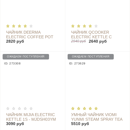
ЧАЙНИК DEERMA
ЧАЙНИК QCOOKER
ELECTRIC COFFEE POT
ELECTRIC KETTLE С
2820 руб
2640 руб
DEM-SC001 (0.6L, 800W),
ДАТЧИКОМ
2940 руб
СЕРЫЙ
ТЕМПЕРАТУРЫ QS-1701,
CS-SH01 - QS-1701
ОЖИДАЕМ ПОСТУПЛЕНИЯ
ОЖИДАЕМ ПОСТУПЛЕНИЯ
ID: 273308
ID: 273629
ЧАЙНИК MIJIA ELECTRIC
УМНЫЙ ЧАЙНИК VIOMI
KETTLE 1S - MJDSH03YM
YUNMI STEAM SPRAY TEA
3090 руб
5510 руб
MAKER (VXZC01)