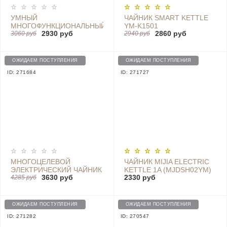
УМНЫЙ
ЧАЙНИК SMART KETTLE
МНОГОФУНКЦИОНАЛЬНЫЙ
YM-K1501
2930 руб
2860 руб
ЧАЙНИК HOME
3060 руб
2940 руб
INTELLIGENT MULTI-
FUNCTION HEALTH POT
WHITE - MYSH0E1ACM
ОЖИДАЕМ ПОСТУПЛЕНИЯ
ОЖИДАЕМ ПОСТУПЛЕНИЯ
ID: 271684
ID: 271727
МНОГОЦЕЛЕВОЙ
ЧАЙНИК MIJIA ELECTRIC
ЭЛЕКТРИЧЕСКИЙ ЧАЙНИК
KETTLE 1A (MJDSH02YM)
3630 руб
2330 руб
MIJIA MULTIFUNCTIONAL
4285 руб
1.5Л, WHITE
ELECTRIC COOKER WHITE
(MJYSH01YM)
ОЖИДАЕМ ПОСТУПЛЕНИЯ
ОЖИДАЕМ ПОСТУПЛЕНИЯ
ID: 271282
ID: 270547