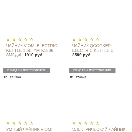
ЧАЙНИК VIOMI ELECTRIC
ЧАЙНИК QCOOKER
KETTLE 1.5L, YM-K1506
ELECTRIC KETTLE С
1910 руб
2599 руб
2350 руб
ДАТЧИКОМ
ТЕМПЕРАТУРЫ QS-1701,
CS-SH01 - QS-1701 GREEN
ОЖИДАЕМ ПОСТУПЛЕНИЯ
ОЖИДАЕМ ПОСТУПЛЕНИЯ
ID: 271566
ID: 270641
УМНЫЙ ЧАЙНИК VIOMI
ЭЛЕКТРИЧЕСКИЙ ЧАЙНИК