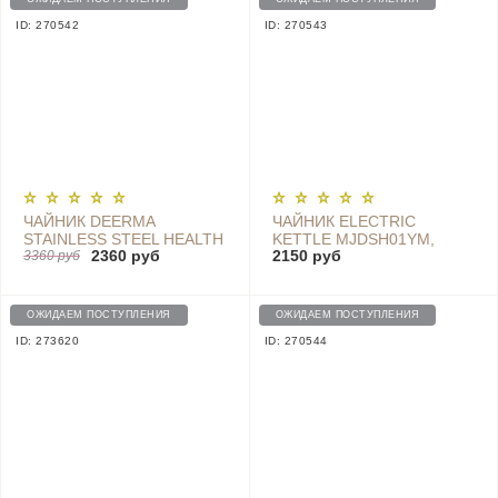
ID: 270542
ID: 270543
ЧАЙНИК DEERMA
ЧАЙНИК ELECTRIC
STAINLESS STEEL HEALTH
KETTLE MJDSH01YM,
2360 руб
2150 руб
POT - DEM - YS802
3360 руб
WHITE
ОЖИДАЕМ ПОСТУПЛЕНИЯ
ОЖИДАЕМ ПОСТУПЛЕНИЯ
ID: 273620
ID: 270544