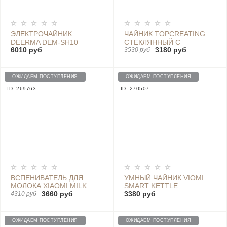
ЭЛЕКТРОЧАЙНИК
ЧАЙНИК TOPCREATING
DEERMA DEM-SH10
СТЕКЛЯННЫЙ С
6010 руб
3180 руб
ПОДСВЕТКОЙ - DK450
3530 руб
ОЖИДАЕМ ПОСТУПЛЕНИЯ
ОЖИДАЕМ ПОСТУПЛЕНИЯ
ID: 269763
ID: 270507
ВСПЕНИВАТЕЛЬ ДЛЯ
УМНЫЙ ЧАЙНИК VIOMI
МОЛОКА XIAOMI MILK
SMART KETTLE
3660 руб
3380 руб
STEAMER - S3101
4310 руб
BLUETOOTH PRO, YM-
K1503 BLACK
ОЖИДАЕМ ПОСТУПЛЕНИЯ
ОЖИДАЕМ ПОСТУПЛЕНИЯ