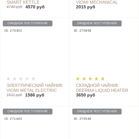
SMART KETTLE
VIOMI MECHANICAL
4570 руб
2015 руб
BLUETOOTH PRO
4740 руб
KETTLE (GLOBAL) - V-
(GLOBAL), YM-K1503
MK152B
BLACK
ОЖИДАЕМ ПОСТУПЛЕНИЯ
ОЖИДАЕМ ПОСТУПЛЕНИЯ
ID: 273302
ID: 270858
ЭЛЕКТРИЧЕСКИЙ ЧАЙНИК
СКЛАДНОЙ ЧАЙНИК
VIOMI METAL ELECTRIC
DEERMA LIQUID HEATER
1586 руб
3650 руб
KETTLE V-MK151B
1611 руб
(ELECTRIC HEAT KETTLE)
(GLOBAL)
DEM-DH207
ОЖИДАЕМ ПОСТУПЛЕНИЯ
ОЖИДАЕМ ПОСТУПЛЕНИЯ
ID: 271440
ID: 270546