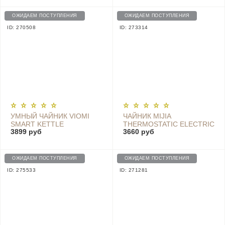
ОЖИДАЕМ ПОСТУПЛЕНИЯ
ОЖИДАЕМ ПОСТУПЛЕНИЯ
ID: 270508
ID: 273314
УМНЫЙ ЧАЙНИК VIOMI
ЧАЙНИК MIJIA
SMART KETTLE
THERMOSTATIC ELECTRIC
3899 руб
3660 руб
BLUETOOTH PRO
KETTLE PRO -
(GLOBAL), YM-K1503
MJHWSH02YM
WHITE
ОЖИДАЕМ ПОСТУПЛЕНИЯ
ОЖИДАЕМ ПОСТУПЛЕНИЯ
ID: 275533
ID: 271281