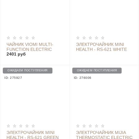
ЧАЙНИК VIOMI MULTI-
ЭЛЕКТРОЧАЙНИК MINI
FUNCTION ELECTRIC
HEALTH - RS-621 WHITE
2401 руб
KETTLE, YM-K1510
ОЖИДАЕМ ПОСТУПЛЕНИЯ
ОЖИДАЕМ ПОСТУПЛЕНИЯ
ID: 275927
ID: 276006
ЭЛЕКТРОЧАЙНИК MINI
ЭЛЕКТРОЧАЙНИК MIJIA
HEALTH - RS-621 GREEN
THERMOSTATIC ELECTRIC