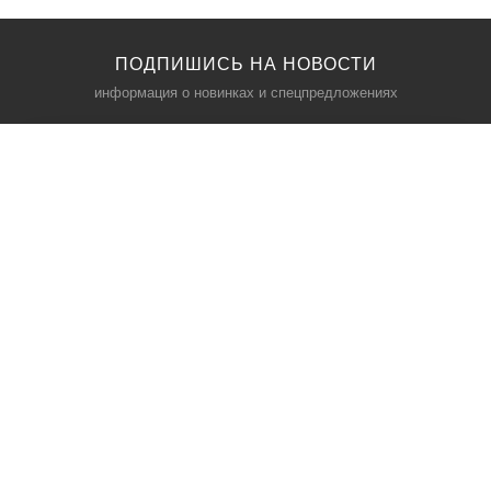
ПОДПИШИСЬ НА НОВОСТИ
информация о новинках и спецпредложениях
КАТАЛОГ
⠀
Кресла компьютерные
Пылесосы
Кронштейны для монитора
Чемоданы
Кронштейны для телевизора
Мультиварки
Кронштейн для микрофонов
Аквариумы
Кулеры для телефонов
Телескопы