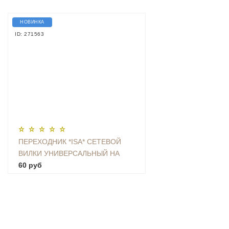
НОВИНКА
ID: 271563
ПЕРЕХОДНИК *ISA* СЕТЕВОЙ
ВИЛКИ УНИВЕРСАЛЬНЫЙ НА
ЕВРО С ЗАЗЕМЛЕНИЕМ KT-168
60 руб