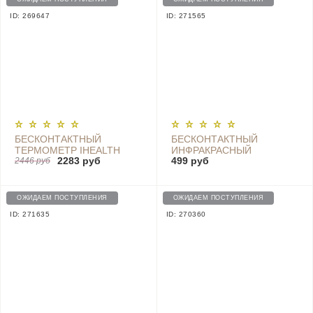
ID: 269647
ID: 271565
БЕСКОНТАКТНЫЙ
БЕСКОНТАКТНЫЙ
ТЕРМОМЕТР IHEALTH
ИНФРАКРАСНЫЙ
2283 руб
499 руб
THERMOMETER - PT3
2446 руб
ТЕРМОМЕТР HOCO
PREMIUM YQ6
ОЖИДАЕМ ПОСТУПЛЕНИЯ
ОЖИДАЕМ ПОСТУПЛЕНИЯ
ID: 271635
ID: 270360