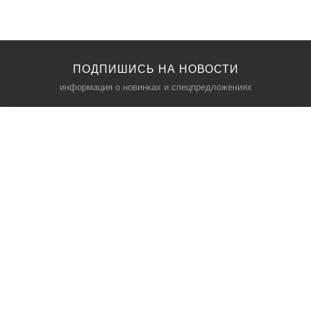
ПОДПИШИСЬ НА НОВОСТИ
информация о новинках и спецпредложениях
КАТАЛОГ
⠀
Кресла компьютерные
Пылесосы
Кронштейны для монитора
Чемоданы
Кронштейны для телевизора
Мультиварки