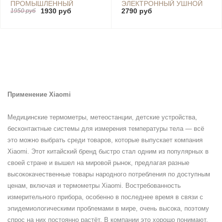
ПРОМЫШЛЕННЫЙ
ЭЛЕКТРОННЫЙ УШНОЙ
1930 руб
2790 руб
ИНФРАКРАСНЫЙ AKKU
1950 руб
ИНФРАКРАСНЫЙ ANDON
INFRARED
(TH809S)
THERMOMETER HIGH
TEMPERATURE LASER
AK332 СЕРЫЙ
Применение Xiaomi
Медицинские термометры, метеостанции, детские устройства,
бесконтактные системы для измерения температуры тела — всё
это можно выбрать среди товаров, которые выпускает компания
Xiaomi. Этот китайский бренд быстро стал одним из популярных в
своей стране и вышел на мировой рынок, предлагая разные
высококачественные товары народного потребления по доступным
ценам, включая и термометры Xiaomi. Востребованность
измерительного прибора, особенно в последнее время в связи с
эпидемиологическими проблемами в мире, очень высока, поэтому
спрос на них постоянно растёт. В компании это хорошо понимают,