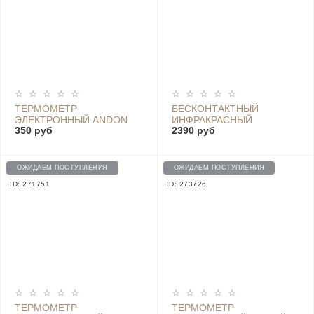
ТЕРМОМЕТР
БЕСКОНТАКТНЫЙ
ЭЛЕКТРОННЫЙ ANDON
ИНФРАКРАСНЫЙ
350 руб
2390 руб
MEDICAL ELECTRONIC
ТЕРМОМЕТР HOCO
THERMOMETER, БЕЛЫЙ
PREMIUM DI 20, WHITE
ОЖИДАЕМ ПОСТУПЛЕНИЯ
ОЖИДАЕМ ПОСТУПЛЕНИЯ
ID: 271751
ID: 273726
ТЕРМОМЕТР
ТЕРМОМЕТР