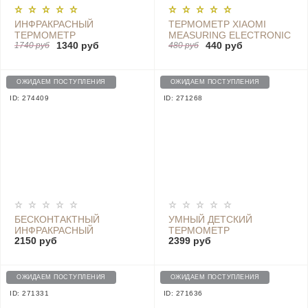
ИНФРАКРАСНЫЙ
ТЕРМОМЕТР XIAOMI
ТЕРМОМЕТР
MEASURING ELECTRONIC
1340 руб
440 руб
БЕСКОНТАКТНЫЙ HOCO
1740 руб
THERMOMETER CUSTOM
480 руб
KY-111, WHITE|BLUE
VERSION - MMC-V201
ОЖИДАЕМ ПОСТУПЛЕНИЯ
ОЖИДАЕМ ПОСТУПЛЕНИЯ
ID: 274409
ID: 271268
БЕСКОНТАКТНЫЙ
УМНЫЙ ДЕТСКИЙ
ИНФРАКРАСНЫЙ
ТЕРМОМЕТР
2150 руб
2399 руб
ТЕРМОМЕТР BERRCOM,
MIAOMIAOCE SMART
БЕЛЫЙ - JXB-315
DIGITAL BABY
THERMOMETER, LIGHT
BLUE
ОЖИДАЕМ ПОСТУПЛЕНИЯ
ОЖИДАЕМ ПОСТУПЛЕНИЯ
ID: 271331
ID: 271636