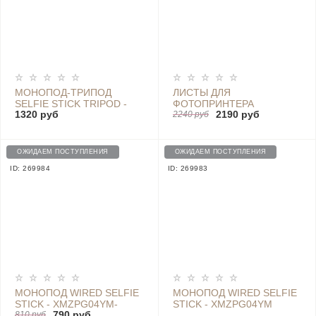
МОНОПОД-ТРИПОД
ЛИСТЫ ДЛЯ
SELFIE STICK TRIPOD -
ФОТОПРИНТЕРА
1320 руб
2190 руб
XMZPG01YM-GRAY
XMKDDYJHT01 20 ШТ.
2240 руб
(XMZPXZHT02)
ОЖИДАЕМ ПОСТУПЛЕНИЯ
ОЖИДАЕМ ПОСТУПЛЕНИЯ
ID: 269984
ID: 269983
МОНОПОД WIRED SELFIE
МОНОПОД WIRED SELFIE
STICK - XMZPG04YM-
STICK - XMZPG04YM
790 руб
BLACK
810 руб
GREY