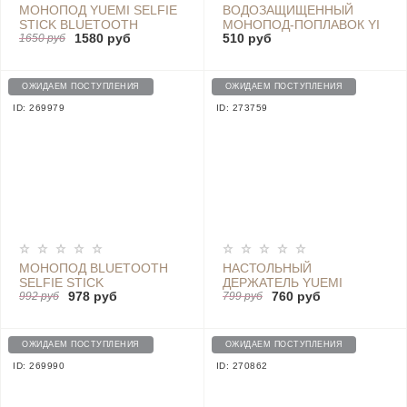
МОНОПОД YUEMI SELFIE
ВОДОЗАЩИЩЕННЫЙ
STICK BLUETOOTH
МОНОПОД-ПОПЛАВОК YI
1580 руб
510 руб
3015935
1650 руб
SPORT WATER
UNSINKABLE, WHITE -
FSG01XY WHITE
ОЖИДАЕМ ПОСТУПЛЕНИЯ
ОЖИДАЕМ ПОСТУПЛЕНИЯ
ID: 269979
ID: 273759
МОНОПОД BLUETOOTH
НАСТОЛЬНЫЙ
SELFIE STICK
ДЕРЖАТЕЛЬ YUEMI
978 руб
760 руб
992 руб
MOBILE PHONE DESKTOP
799 руб
STAND (ЧЕРНЫЙ) -
ZMSJZJ01YM
ОЖИДАЕМ ПОСТУПЛЕНИЯ
ОЖИДАЕМ ПОСТУПЛЕНИЯ
ID: 269990
ID: 270862