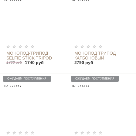
МОНОПОД-ТРИПОД
МОНОПОД ТРИПОД
SELFIE STICK TRIPOD
КАРБОНОВЫЙ
1740 руб
2790 руб
GREY - FBA4071US
1860 руб
PHONOGRAPHER SC1C
ОЖИДАЕМ ПОСТУПЛЕНИЯ
ОЖИДАЕМ ПОСТУПЛЕНИЯ
ID: 273667
ID: 274371