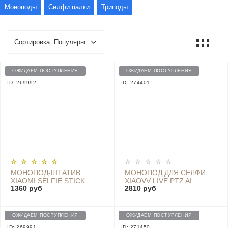
Моноподы
Селфи палки
Триподы
ОЖИДАЕМ ПОСТУПЛЕНИЯ
ОЖИДАЕМ ПОСТУПЛЕНИЯ
ID: 269992
ID: 274401
МОНОПОД-ШТАТИВ
МОНОПОД ДЛЯ СЕЛФИ
XIAOMI SELFIE STICK
XIAOVV LIVE PTZ AI
1360 руб
2810 руб
TRIPOD BLACK -
INTELLIGENT FOLLOW
XMZPG01YM
360, WHITE - XVV-T2
ОЖИДАЕМ ПОСТУПЛЕНИЯ
ОЖИДАЕМ ПОСТУПЛЕНИЯ
ID: 269991
ID: 271450