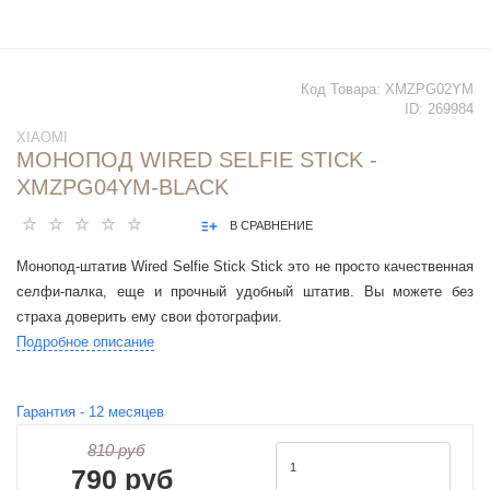
Код Товара:
XMZPG02YM
ID:
269984
XIAOMI
МОНОПОД WIRED SELFIE STICK -
XMZPG04YM-BLACK
В СРАВНЕНИЕ
Монопод-штатив Wired Selfie Stick Stick это не просто качественная
селфи-палка, еще и прочный удобный штатив. Вы можете без
страха доверить ему свои фотографии.
Подробное описание
Гарантия -
12
месяцев
810 руб
790 руб