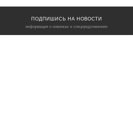
ПОДПИШИСЬ НА НОВОСТИ
информация о новинках и спецпредложениях
КАТАЛОГ
⠀
Кресла компьютерные
Пылесосы
Кронштейны для монитора
Чемоданы
Кронштейны для телевизора
Мультиварки
Кронштейн для микрофонов
Аквариумы