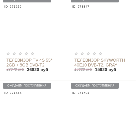
ID: 271626
ID: 273847
ТЕЛЕВИЗОР TV 4S 55*
ТЕЛЕВИЗОР SKYWORTH
2GB + 8GB DVB-T2
40E10 DVB-T2, GRAY
36820 руб
15920 руб
ЕВРОПА (2019) - L55M5-
38940 руб
19630 руб
5ARU
ОЖИДАЕМ ПОСТУПЛЕНИЯ
ОЖИДАЕМ ПОСТУПЛЕНИЯ
ID: 271444
ID: 271701