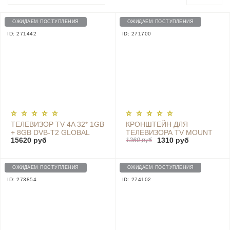
ОЖИДАЕМ ПОСТУПЛЕНИЯ
ОЖИДАЕМ ПОСТУПЛЕНИЯ
ID: 271442
ID: 271700
ТЕЛЕВИЗОР TV 4A 32* 1GB
КРОНШТЕЙН ДЛЯ
+ 8GB DVB-T2 GLOBAL
ТЕЛЕВИЗОРА TV MOUNT
15620 руб
1310 руб
(2019)
26*- 65*
1360 руб
(УНИВЕРСАЛЬНЫЙ C
УРОВНЕМ) NDZ-12-AA
ОЖИДАЕМ ПОСТУПЛЕНИЯ
ОЖИДАЕМ ПОСТУПЛЕНИЯ
ID: 273854
ID: 274102