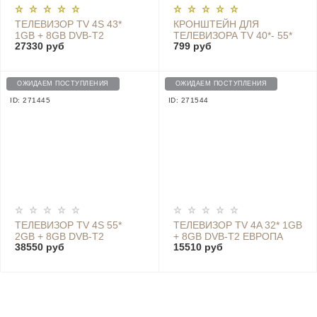
ТЕЛЕВИЗОР TV 4S 43*
КРОНШТЕЙН ДЛЯ
1GB + 8GB DVB-T2
ТЕЛЕВИЗОРА TV 40*- 55*
27330 руб
799 руб
GLOBAL (2019)
NDZ-21-AA
ОЖИДАЕМ ПОСТУПЛЕНИЯ
ОЖИДАЕМ ПОСТУПЛЕНИЯ
ID: 271445
ID: 271544
ТЕЛЕВИЗОР TV 4S 55*
ТЕЛЕВИЗОР TV 4A 32* 1GB
2GB + 8GB DVB-T2
+ 8GB DVB-T2 ЕВРОПА
38550 руб
15510 руб
ЕВРОПА (2019) - L55M5-
(2019)
5ASP