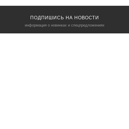
ПОДПИШИСЬ НА НОВОСТИ
информация о новинках и спецпредложениях
КАТАЛОГ
⠀
Кресла компьютерные
Пылесосы
Кронштейны для монитора
Чемоданы
Кронштейны для телевизора
Мультиварки
Кронштейн для микрофонов
Аквариумы
Кулеры для телефонов
Телескопы