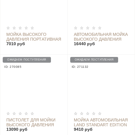
МОЙКА ВЫСОКОГО
АВТОМОБИЛЬНАЯ МОЙКА
ДАВЛЕНИЯ ПОРТАТИВНАЯ
ВЫСОКОГО ДАВЛЕНИЯ
7010 руб
16440 руб
LEKONG HIGH PRESSURE
BASEUS MULTI-FUNCTION
WASHER (35 BAR, 180W,
HIGH PRESSURE CAR
20V) - LK01-20V
WASHING MACHINE -
CRXCJ-C0A
ОЖИДАЕМ ПОСТУПЛЕНИЯ
ОЖИДАЕМ ПОСТУПЛЕНИЯ
(КОМПЛЕКТАЦИЯ С
ID: 270085
ID: 271132
РЕЗЕРВУАРОМ ДЛЯ
ПЕНЫ)
ПИСТОЛЕТ ДЛЯ МОЙКИ
МОЙКА АВТОМОБИЛЬНАЯ
ВЫСОКОГО ДАВЛЕНИЯ
LAND STANDART EDITION
13090 руб
9410 руб
JIMMY WIRELESS
(3|6M) 1714C
WASHING GUN JW31,