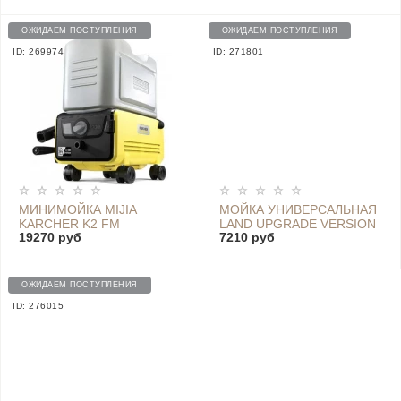
BLACK-GREEN
ОЖИДАЕМ ПОСТУПЛЕНИЯ
ОЖИДАЕМ ПОСТУПЛЕНИЯ
ID: 269974
ID: 271801
МИНИМОЙКА MIJIA
МОЙКА УНИВЕРСАЛЬНАЯ
KARCHER K2 FM
LAND UPGRADE VERSION
19270 руб
7210 руб
CORDLESS
ОЖИДАЕМ ПОСТУПЛЕНИЯ
ID: 276015