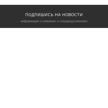
ПОДПИШИСЬ НА НОВОСТИ
информация о новинках и спецпредложениях
КАТАЛОГ
⠀
Кресла компьютерные
Пылесосы
Кронштейны для монитора
Чемоданы
Кронштейны для телевизора
Мультиварки
Кронштейн для микрофонов
Аквариумы
Кулеры для телефонов
Телескопы