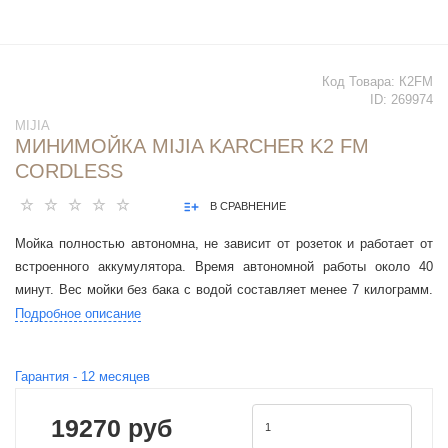
Код Товара:
К2FM
ID:
269974
MIJIA
МИНИМОЙКА MIJIA KARCHER K2 FM
CORDLESS
В СРАВНЕНИЕ
Мойка полностью автономна, не зависит от розеток и работает от
встроенного аккумулятора. Время автономной работы около 40
минут. Вес мойки без бака с водой составляет менее 7 килограмм.
В комплект входит удобный ремень для переноски.
Подробное описание
Гарантия -
12
месяцев
19270 руб