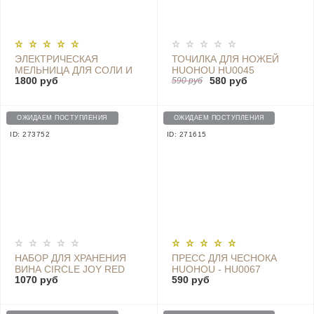
ЭЛЕКТРИЧЕСКАЯ
ТОЧИЛКА ДЛЯ НОЖЕЙ
МЕЛЬНИЦА ДЛЯ СОЛИ И
HUOHOU HU0045
1800 руб
580 руб
ПЕРЦА HUOHOU
590 руб
ELECTRIC GRINDER -
HU0142 WHITE
ОЖИДАЕМ ПОСТУПЛЕНИЯ
ОЖИДАЕМ ПОСТУПЛЕНИЯ
ID: 273752
ID: 271615
НАБОР ДЛЯ ХРАНЕНИЯ
ПРЕСС ДЛЯ ЧЕСНОКА
ВИНА CIRCLE JOY RED
HUOHOU - HU0067
1070 руб
590 руб
WINE STORAGE SET
SILVER (SJ-JS05)