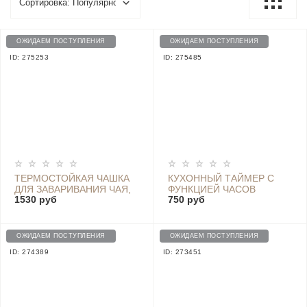
ОЖИДАЕМ ПОСТУПЛЕНИЯ
ОЖИДАЕМ ПОСТУПЛЕНИЯ
ID: 275253
ID: 275485
ТЕРМОСТОЙКАЯ ЧАШКА
КУХОННЫЙ ТАЙМЕР С
ДЛЯ ЗАВАРИВАНИЯ ЧАЯ,
ФУНКЦИЕЙ ЧАСОВ
1530 руб
750 руб
С КРЫШКОЙ
MINIMALIST TIMER - YGH
ЗАВАРНИКОМ И
5249
ДЕРЕВЯННОЙ РУЧНОЙ
QIWU
ОЖИДАЕМ ПОСТУПЛЕНИЯ
ОЖИДАЕМ ПОСТУПЛЕНИЯ
ID: 274389
ID: 273451