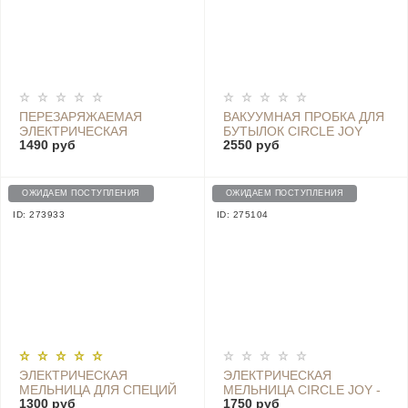
ПЕРЕЗАРЯЖАЕМАЯ
ВАКУУМНАЯ ПРОБКА ДЛЯ
ЭЛЕКТРИЧЕСКАЯ
БУТЫЛОК CIRCLE JOY
1490 руб
2550 руб
МЕЛЬНИЦА ДЛЯ СПЕЦИЙ
ELECTRIC WINE VACUUM
HUOHOU HU0200
SEALER (CJ-JS03)
(ЧЁРНАЯ)
ОЖИДАЕМ ПОСТУПЛЕНИЯ
ОЖИДАЕМ ПОСТУПЛЕНИЯ
ID: 273933
ID: 275104
ЭЛЕКТРИЧЕСКАЯ
ЭЛЕКТРИЧЕСКАЯ
МЕЛЬНИЦА ДЛЯ СПЕЦИЙ
МЕЛЬНИЦА CIRCLE JOY -
1300 руб
1750 руб
HUOHOU ELECTRIC
CJ-EG01