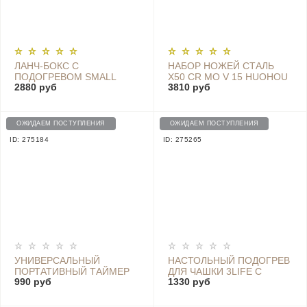
ЛАНЧ-БОКС С
НАБОР НОЖЕЙ СТАЛЬ
ПОДОГРЕВОМ SMALL
X50 CR MO V 15 HUOHOU
2880 руб
3810 руб
BEAR ELECTRIC LUNCH
HEAT COOL BLACK NON-
BOX, РОЗОВЫЙ - DFH-
STICK KNIFE SET (4 НОЖА
B10J2
+ ПОДСТАВКА) - HU0076
ОЖИДАЕМ ПОСТУПЛЕНИЯ
ОЖИДАЕМ ПОСТУПЛЕНИЯ
ID: 275184
ID: 275265
УНИВЕРСАЛЬНЫЙ
НАСТОЛЬНЫЙ ПОДОГРЕВ
ПОРТАТИВНЫЙ ТАЙМЕР
ДЛЯ ЧАШКИ 3LIFE С
990 руб
1330 руб
ДЛЯ КУХНИ BASEUS -
ТЕМПЕРАТУРНЫМ
ACDJS-01
ДАТЧИКОМ - 353-A GREEN