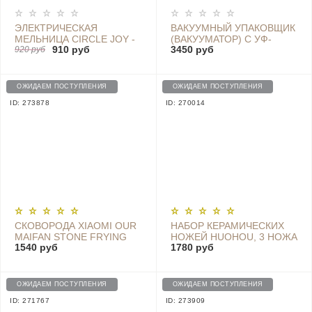
ЭЛЕКТРИЧЕСКАЯ
ВАКУУМНЫЙ УПАКОВЩИК
МЕЛЬНИЦА CIRCLE JOY -
(ВАКУУМАТОР) С УФ-
910 руб
3450 руб
CJ-EG02 WHITE
920 руб
СТЕРИЛИЗАЦИЕЙ XIAODA
XD-ZKFKJ01
ОЖИДАЕМ ПОСТУПЛЕНИЯ
ОЖИДАЕМ ПОСТУПЛЕНИЯ
ID: 273878
ID: 270014
СКОВОРОДА XIAOMI OUR
НАБОР КЕРАМИЧЕСКИХ
MAIFAN STONE FRYING
НОЖЕЙ HUOHOU, 3 НОЖА
1540 руб
1780 руб
PAN MAIFAN STONE 26CM
И ОВОЩЕЧИСТКА,
- TJQDJ26
ЧЕРНЫЙ - HU0010
ОЖИДАЕМ ПОСТУПЛЕНИЯ
ОЖИДАЕМ ПОСТУПЛЕНИЯ
ID: 271767
ID: 273909