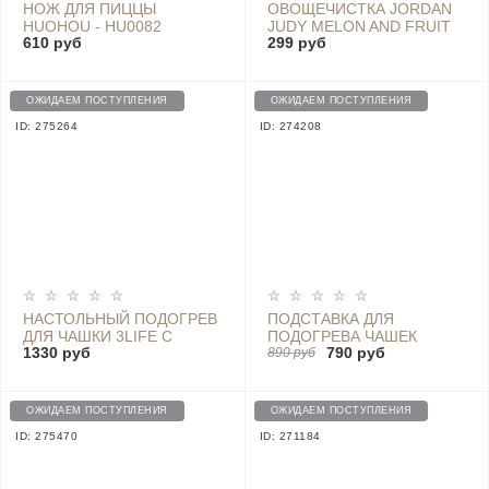
НОЖ ДЛЯ ПИЦЦЫ
ОВОЩЕЧИСТКА JORDAN
HUOHOU - HU0082
JUDY MELON AND FRUIT
610 руб
299 руб
PEELER - H0233 PINK
ОЖИДАЕМ ПОСТУПЛЕНИЯ
ОЖИДАЕМ ПОСТУПЛЕНИЯ
ID: 275264
ID: 274208
НАСТОЛЬНЫЙ ПОДОГРЕВ
ПОДСТАВКА ДЛЯ
ДЛЯ ЧАШКИ 3LIFE С
ПОДОГРЕВА ЧАШЕК
1330 руб
790 руб
ТЕМПЕРАТУРНЫМ
ROSOU LEXIU COASTER
890 руб
ДАТЧИКОМ - 353-A PINK
WHITE (ZS1)
ОЖИДАЕМ ПОСТУПЛЕНИЯ
ОЖИДАЕМ ПОСТУПЛЕНИЯ
ID: 275470
ID: 271184