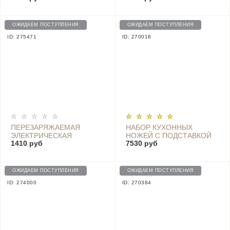
GRINDER (БЕЗ БАТАРЕЕК,
ЧЕРНЫЙ) (HU0141)
ОЖИДАЕМ ПОСТУПЛЕНИЯ
ОЖИДАЕМ ПОСТУПЛЕНИЯ
ID: 275471
ID: 270018
ПЕРЕЗАРЯЖАЕМАЯ
НАБОР КУХОННЫХ
ЭЛЕКТРИЧЕСКАЯ
НОЖЕЙ С ПОДСТАВКОЙ
1410 руб
7530 руб
МЕЛЬНИЦА ДЛЯ СПЕЦИЙ
HUOHOU FIRE WAITING,
HUOHOU HU0201 (БЕЛАЯ)
ЧЕРНЫЙ - HU0033
ОЖИДАЕМ ПОСТУПЛЕНИЯ
ОЖИДАЕМ ПОСТУПЛЕНИЯ
ID: 274000
ID: 270384