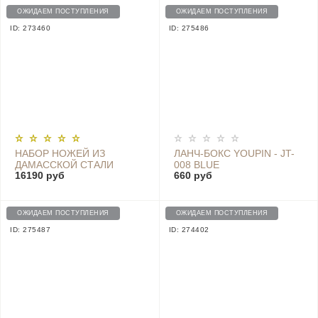
ОЖИДАЕМ ПОСТУПЛЕНИЯ
ОЖИДАЕМ ПОСТУПЛЕНИЯ
ID: 273460
ID: 275486
НАБОР НОЖЕЙ ИЗ
ЛАНЧ-БОКС YOUPIN - JT-
ДАМАССКОЙ СТАЛИ
008 BLUE
16190 руб
660 руб
HUOHOU SET OF 5
DAMASCUS KNIFE SETS (4
НОЖА + ПОДСТАВКА)
HU0073
ОЖИДАЕМ ПОСТУПЛЕНИЯ
ОЖИДАЕМ ПОСТУПЛЕНИЯ
ID: 275487
ID: 274402