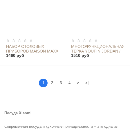
НАБОР СТОЛОВЫХ
МНОГОФУНКЦИОНАЛЬНАЯ
ПРИБОРОВ MAISON MAXX
ТЕРКА YOUPIN JORDAN /
1460 руб
1510 руб
STAINLESS STEEL
JUDY 7 IN 1
MODERN FLATWARE SET
4 ПРЕДМЕТА SILVER
1
2
3
4
>
>|
Посуда Xiaomi
Современная посуда и кухонные принадлежности – это одна из