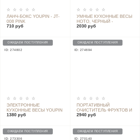
ЛАНЧ-БОКС YOUPIN - JT-
УМНЫЕ КУХОННЫЕ ВЕСЫ
008 PINK
HOTO, ЧЕРНЫЙ -
710 руб
2030 руб
QWCFC001
ОЖИДАЕМ ПОСТУПЛЕНИЯ
ОЖИДАЕМ ПОСТУПЛЕНИЯ
ID: 274802
ID: 274694
ЭЛЕКТРОННЫЕ
ПОРТАТИВНЫЙ
КУХОННЫЕ ВЕСЫ YOUPIN
ОЧИСТИТЕЛЬ ФРУКТОВ И
1380 руб
2940 руб
DUKA ES1 3KG
ОВОЩЕЙ YOU BAN - UPS-
01
ОЖИДАЕМ ПОСТУПЛЕНИЯ
ОЖИДАЕМ ПОСТУПЛЕНИЯ
ID: 273306
ID: 270140