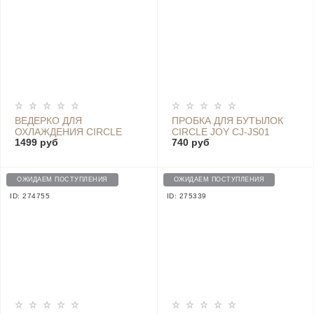
ВЕДЕРКО ДЛЯ
ПРОБКА ДЛЯ БУТЫЛОК
ОХЛАЖДЕНИЯ CIRCLE
CIRCLE JOY CJ-JS01
1499 руб
740 руб
JOY ICE BUCKET - CJ-
BT01
ОЖИДАЕМ ПОСТУПЛЕНИЯ
ОЖИДАЕМ ПОСТУПЛЕНИЯ
ID: 274755
ID: 275339