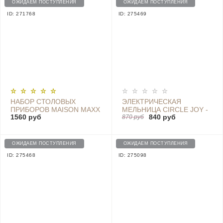
ОЖИДАЕМ ПОСТУПЛЕНИЯ
ОЖИДАЕМ ПОСТУПЛЕНИЯ
ID: 271768
ID: 275469
НАБОР СТОЛОВЫХ
ЭЛЕКТРИЧЕСКАЯ
ПРИБОРОВ MAISON MAXX
МЕЛЬНИЦА CIRCLE JOY -
1560 руб
840 руб
STAINLESS STEEL
CJ-EG02 BLACK
870 руб
MODERN FLATWARE SET
4 ПРЕДМЕТА GOLD
ОЖИДАЕМ ПОСТУПЛЕНИЯ
ОЖИДАЕМ ПОСТУПЛЕНИЯ
ID: 275468
ID: 275098