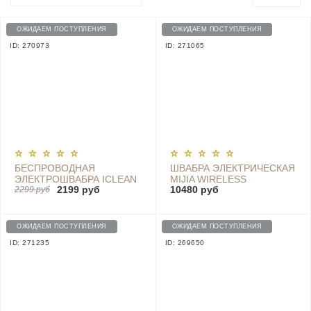
ОЖИДАЕМ ПОСТУПЛЕНИЯ
ОЖИДАЕМ ПОСТУПЛЕНИЯ
ID: 270973
ID: 271065
БЕСПРОВОДНАЯ
ШВАБРА ЭЛЕКТРИЧЕСКАЯ
ЭЛЕКТРОШВАБРА ICLEAN
MIJIA WIRELESS
2199 руб
10480 руб
WIRELESS FLOOR
2299 руб
HANDHELD MACHINE
SWEEPING MACHINE YE-
WXCDJ01SWDK (2200
01
MAH, 25W)
ОЖИДАЕМ ПОСТУПЛЕНИЯ
ОЖИДАЕМ ПОСТУПЛЕНИЯ
ID: 271235
ID: 269650