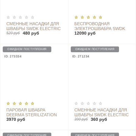
СМЕННЫЕ НАСАДКИ ДЛЯ
БЕСПРОВОДНАЯ
ШВАБРЫ SWDK ELECTRIC
ЭЛЕКТРОШВАБРА SWDK
480 руб
12090 руб
MOP D260 (2 ШТ.)
520 руб
ELECTRIC MOP D260
ПРОСТАЯ НАСАДКА,
WHITE
ОЖИДАЕМ ПОСТУПЛЕНИЯ
ОЖИДАЕМ ПОСТУПЛЕНИЯ
ID: 273334
ID: 271234
ПАРОВАЯ ШВАБРА
СМЕННЫЕ НАСАДКИ ДЛЯ
DEERMA STERILIZATION
ШВАБРЫ SWDK ELECTRIC
3970 руб
360 руб
STEAM MOP - ZQ100
MOP D260 (10 ШТ.)
390 руб
ПРОСТАЯ НАСАДКА,
WHITE
ОЖИДАЕМ ПОСТУПЛЕНИЯ
ОЖИДАЕМ ПОСТУПЛЕНИЯ