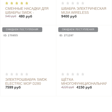
СМЕННЫЕ НАСАДКИ ДЛЯ
ШВАБРА ЭЛЕКТРИЧЕСКАЯ
ШВАБРЫ SWDK -
MIJIA WIRELESS
480 руб
9400 руб
Q/SWDK02-2017 WHITE
540 руб
HANDHELD MACHINE
(2200 MAH, 25W)
(УЦЕНКА) -
WXCDJ01SWDK SALE
ОЖИДАЕМ ПОСТУПЛЕНИЯ
ОЖИДАЕМ ПОСТУПЛЕНИЯ
ID: 270655
ID: 271287
ЭЛЕКТРОШВАБРА SWDK
ЩЁТКА
ELECTRIC MOP D280
МНОГОФУНКЦИОНАЛЬНАЯ
7599 руб
4150 руб
БЕСПРОВОДНАЯ
4220 руб
GOODDAD ELECTRIC
CLEANING MACHINE (3
НАСАДКИ, 37W, 4000MAH)