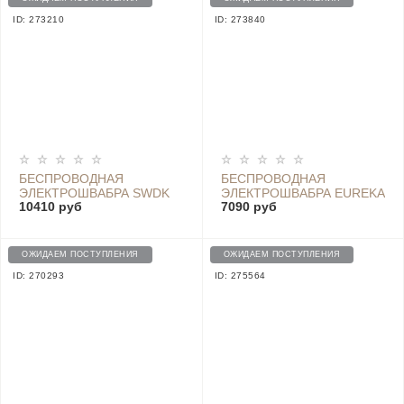
ID: 273210
ID: 273840
БЕСПРОВОДНАЯ
БЕСПРОВОДНАЯ
ЭЛЕКТРОШВАБРА SWDK
ЭЛЕКТРОШВАБРА EUREKA
10410 руб
7090 руб
WET ELECTRIC MOP
CORDLESS SPRAY SPIN
WHITE DD1
MOP FC3
ОЖИДАЕМ ПОСТУПЛЕНИЯ
ОЖИДАЕМ ПОСТУПЛЕНИЯ
ID: 270293
ID: 275564