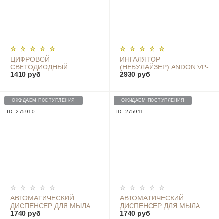
ЦИФРОВОЙ
ИНГАЛЯТОР
СВЕТОДИОДНЫЙ
(НЕБУЛАЙЗЕР) ANDON VP-
1410 руб
2930 руб
БУДИЛЬНИК YOUPIN -
M3A
EN8827 BLACK
ОЖИДАЕМ ПОСТУПЛЕНИЯ
ОЖИДАЕМ ПОСТУПЛЕНИЯ
ID: 275910
ID: 275911
АВТОМАТИЧЕСКИЙ
АВТОМАТИЧЕСКИЙ
ДИСПЕНСЕР ДЛЯ МЫЛА
ДИСПЕНСЕР ДЛЯ МЫЛА
1740 руб
1740 руб
HONGYA SOAP
HONGYA SOAP