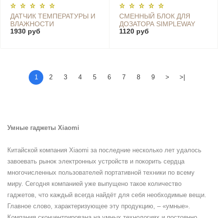
ДАТЧИК ТЕМПЕРАТУРЫ И
СМЕННЫЙ БЛОК ДЛЯ
ВЛАЖНОСТИ
ДОЗАТОРА SIMPLEWAY
1930 руб
1120 руб
TEMPERATURE AND
AUTOMATIC FOAM SOAP,
HUMIDITY SENSOR EU
3 PINK - PMXSY01XW
1
2
3
4
5
6
7
8
9
>
>|
Умные гаджеты Xiaomi
Китайской компания Xiaomi за последние несколько лет удалось
завоевать рынок электронных устройств и покорить сердца
многочисленных пользователей портативной техники по всему
миру. Сегодня компанией уже выпущено такое количество
гаджетов, что каждый всегда найдёт для себя необходимые вещи.
Главное слово, характеризующее эту продукцию, – «умные».
Компания сконцентрирована на умных технологиях и постоянно