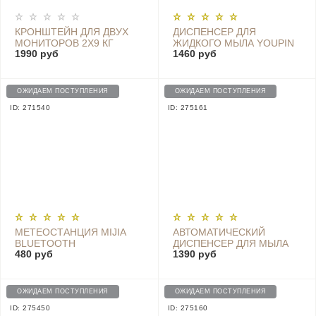
КРОНШТЕЙН ДЛЯ ДВУХ
ДИСПЕНСЕР ДЛЯ
МОНИТОРОВ 2Х9 КГ
ЖИДКОГО МЫЛА YOUPIN
1990 руб
1460 руб
17"-32" VESA 100X100 ИЛИ
С СЕНСОРНЫМ
75X75
ДАТЧИКОМ И
ТЕРМОМЕТРОМ X101
WHITE
ОЖИДАЕМ ПОСТУПЛЕНИЯ
ОЖИДАЕМ ПОСТУПЛЕНИЯ
ID: 271540
ID: 275161
МЕТЕОСТАНЦИЯ MIJIA
АВТОМАТИЧЕСКИЙ
BLUETOOTH
ДИСПЕНСЕР ДЛЯ МЫЛА
480 руб
1390 руб
HYGROTHERMOGRAPH 2 -
ZHIYA SOAP DISPENSER -
LYWSD03MMC(CN)
MYX-W1-BLACK
ОЖИДАЕМ ПОСТУПЛЕНИЯ
ОЖИДАЕМ ПОСТУПЛЕНИЯ
ID: 275450
ID: 275160