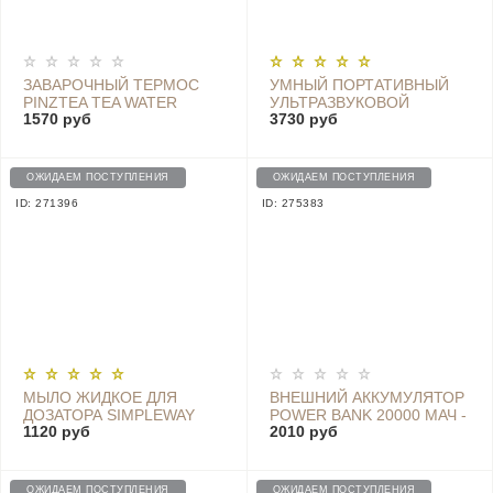
ЗАВАРОЧНЫЙ ТЕРМОС
УМНЫЙ ПОРТАТИВНЫЙ
PINZTEA TEA WATER
УЛЬТРАЗВУКОВОЙ
1570 руб
3730 руб
SEPARATION CUP, 300 ML -
СКАЛЕР ДЛЯ ЧИСТКИ
PZ7M100X000
ЗУБОВ SUNUO T11 PRO
SMART VISUAL
ULTRASONIC DENTAL
ОЖИДАЕМ ПОСТУПЛЕНИЯ
ОЖИДАЕМ ПОСТУПЛЕНИЯ
SCALE
ID: 271396
ID: 275383
МЫЛО ЖИДКОЕ ДЛЯ
ВНЕШНИЙ АККУМУЛЯТОР
ДОЗАТОРА SIMPLEWAY
POWER BANK 20000 МАЧ -
1120 руб
2010 руб
AUTOMATIC FOAM SOAP
PB200LZM WHITE
DISPENSER WHITE, 320
МЛ, 3 ШТ. - NUN4037RT
ОЖИДАЕМ ПОСТУПЛЕНИЯ
ОЖИДАЕМ ПОСТУПЛЕНИЯ