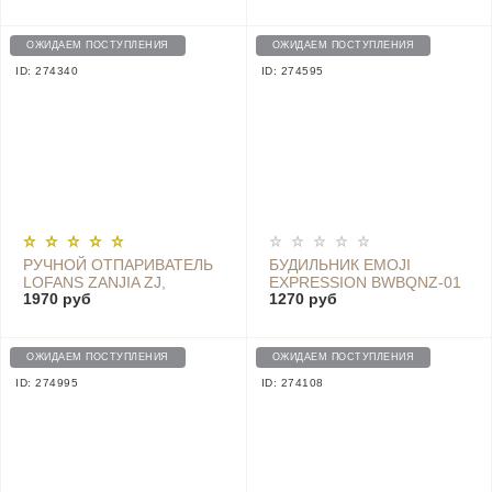
DISPENSER - MYX-W2
DISPENSER - MYX-W2
BLACK
WHITE
ОЖИДАЕМ ПОСТУПЛЕНИЯ
ОЖИДАЕМ ПОСТУПЛЕНИЯ
ID: 274340
ID: 274595
РУЧНОЙ ОТПАРИВАТЕЛЬ
БУДИЛЬНИК EMOJI
LOFANS ZANJIA ZJ,
EXPRESSION BWBQNZ-01
1970 руб
1270 руб
БЕЛЫЙ GT-306LW
БЕЛЫЙ
ОЖИДАЕМ ПОСТУПЛЕНИЯ
ОЖИДАЕМ ПОСТУПЛЕНИЯ
ID: 274995
ID: 274108