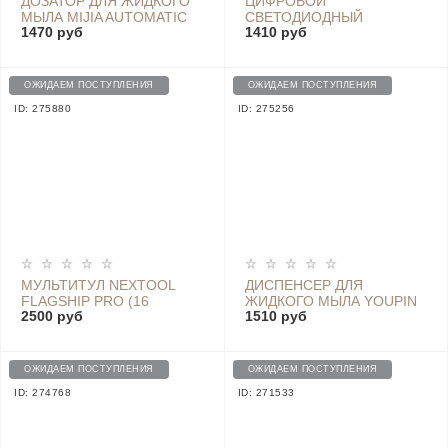
ДОЗАТОР ДЛЯ ЖИДКОГО
ЦИФРОВОЙ
МЫЛА MIJIA AUTOMATIC
СВЕТОДИОДНЫЙ
1470 руб
1410 руб
FOAM SOAP DISPENSER
БУДИЛЬНИК YOUPIN -
MJXSJ03XW
EN8827 WHITE
ОЖИДАЕМ ПОСТУПЛЕНИЯ
ОЖИДАЕМ ПОСТУПЛЕНИЯ
ID: 275880
ID: 275256
МУЛЬТИТУЛ NEXTOOL
ДИСПЕНСЕР ДЛЯ
FLAGSHIP PRO (16
ЖИДКОГО МЫЛА YOUPIN
2500 руб
1510 руб
ФУНКЦИЙ) С ЧЕХЛОМ -
С СЕНСОРНЫМ
NE0105
ДАТЧИКОМ И
ТЕРМОМЕТРОМ X101
BLACK
ОЖИДАЕМ ПОСТУПЛЕНИЯ
ОЖИДАЕМ ПОСТУПЛЕНИЯ
ID: 274768
ID: 271533