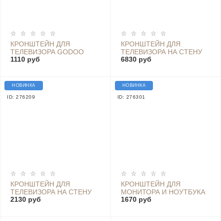
КРОНШТЕЙН ДЛЯ
КРОНШТЕЙН ДЛЯ
ТЕЛЕВИЗОРА GODOO
ТЕЛЕВИЗОРА НА СТЕНУ
1110 руб
6830 руб
MH78-446
ПОВОРОТНЫЙ GODOO
MH77-696
НОВИНКА
НОВИНКА
ID: 276209
ID: 276301
КРОНШТЕЙН ДЛЯ
КРОНШТЕЙН ДЛЯ
ТЕЛЕВИЗОРА НА СТЕНУ
МОНИТОРА И НОУТБУКА
2130 руб
1670 руб
ПОВОРОТНЫЙ GODOO
10/9 КГ 17"-32" VESA
MH69-466
100X100 75X75