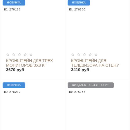
НОВИНКА
НОВИНКА
ID: 276196
ID: 276206
КРОНШТЕЙН ДЛЯ ТРЕХ
КРОНШТЕЙН ДЛЯ
МОНИТОРОВ 3Х8 КГ
ТЕЛЕВИЗОРА НА СТЕНУ
3670 руб
3410 руб
13"-27" VESA 100X100
ПОВОРОТНЫЙ GODOO
75Х75
MH49-466
НОВИНКА
ОЖИДАЕМ ПОСТУПЛЕНИЯ
ID: 276282
ID: 275257