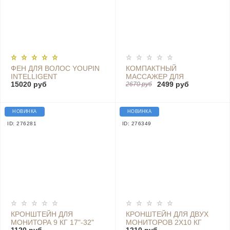
ФЕН ДЛЯ ВОЛОС YOUPIN
КОМПАКТНЫЙ
INTELLIGENT
МАССАЖЕР ДЛЯ
15020 руб
2499 руб
TEMPERATURE CONTROL
ПРОГРЕВА МЫШЦ
2670 руб
HAIR DRYER - AHD5-RE0
JEEBACK M2-B
НОВИНКА
НОВИНКА
ID: 276281
ID: 276349
КРОНШТЕЙН ДЛЯ
КРОНШТЕЙН ДЛЯ ДВУХ
МОНИТОРА 9 КГ 17"-32"
МОНИТОРОВ 2Х10 КГ