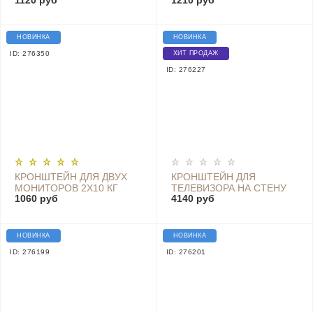
1120 руб
1210 руб
VESA 100X100 75X75
НАСТОЛЬНЫЙ 17"-32"
VESA 75X75 100Х100
GD110-C024
НОВИНКА
НОВИНКА
ID: 276350
ХИТ ПРОДАЖ
ID: 276227
КРОНШТЕЙН ДЛЯ ДВУХ
КРОНШТЕЙН ДЛЯ
МОНИТОРОВ 2Х10 КГ
ТЕЛЕВИЗОРА НА СТЕНУ
1060 руб
4140 руб
17"-32" VESA 100X100
ПОВОРОТНЫЙ GODOO
75X75 GD110-C02V
MH49-483XLD
НОВИНКА
НОВИНКА
ID: 276199
ID: 276201