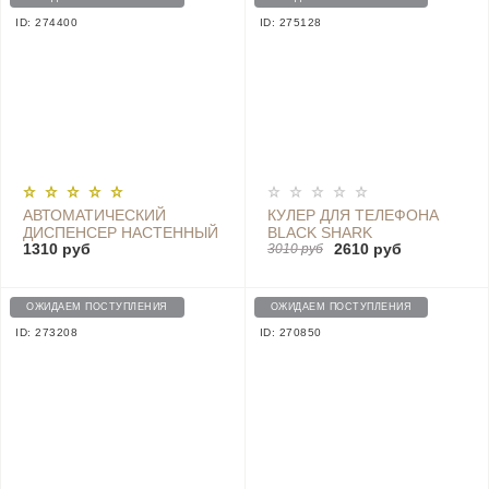
ID: 274400
ID: 275128
АВТОМАТИЧЕСКИЙ
КУЛЕР ДЛЯ ТЕЛЕФОНА
ДИСПЕНСЕР НАСТЕННЫЙ
BLACK SHARK
1310 руб
2610 руб
ДЛЯ МЫЛА CENTECHIA
FUNCOOLER 2PRO -
3010 руб
(WIT), БЕЛЫЙ - Z04
BR30-BS
ОЖИДАЕМ ПОСТУПЛЕНИЯ
ОЖИДАЕМ ПОСТУПЛЕНИЯ
ID: 273208
ID: 270850