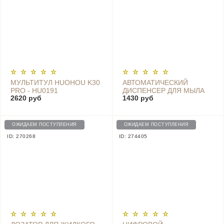
МУЛЬТИТУЛ HUOHOU K30
АВТОМАТИЧЕСКИЙ
PRO - HU0191
ДИСПЕНСЕР ДЛЯ МЫЛА
2620 руб
1430 руб
ZHIYA SOAP DISPENSER -
MYX-W1-WHITE
ОЖИДАЕМ ПОСТУПЛЕНИЯ
ОЖИДАЕМ ПОСТУПЛЕНИЯ
ID: 270268
ID: 274405