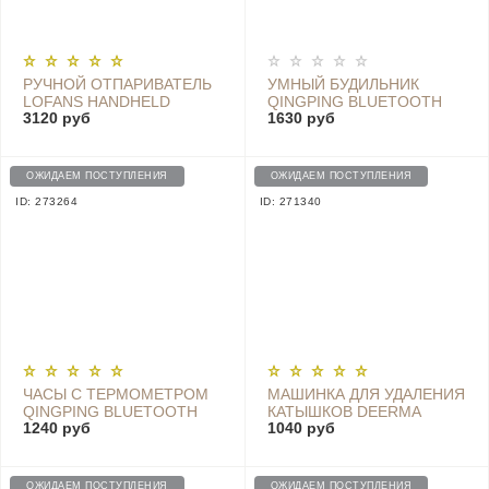
РУЧНОЙ ОТПАРИВАТЕЛЬ
УМНЫЙ БУДИЛЬНИК
LOFANS HANDHELD
QINGPING BLUETOOTH
3120 руб
1630 руб
IRONING MACHINE WHITE
ALARM CLOCK WHITE -
(GT-303HW), WHITE
CGC1
ОЖИДАЕМ ПОСТУПЛЕНИЯ
ОЖИДАЕМ ПОСТУПЛЕНИЯ
ID: 273264
ID: 271340
ЧАСЫ С ТЕРМОМЕТРОМ
МАШИНКА ДЛЯ УДАЛЕНИЯ
QINGPING BLUETOOTH
КАТЫШКОВ DEERMA
1240 руб
1040 руб
SMART ALARM CLOCK -
RECHARGEABLE LINT
CGD1
REMOVER DEM-MQ600
ОЖИДАЕМ ПОСТУПЛЕНИЯ
ОЖИДАЕМ ПОСТУПЛЕНИЯ