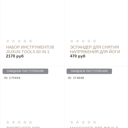
НАБОР ИНСТРУМЕНТОВ
ЭСПАНДЕР ДЛЯ СНЯТИЯ
JIUXUN TOOLS 60 IN 1
НАПРЯЖЕНИЯ ДЛЯ ЙОГИ
2170 руб
470 руб
DAILY LIFE KIT (60
И ФИТНЕСА YUNMAI
ПРЕДМ.)
HAND GRIPPER 60LB
ОЖИДАЕМ ПОСТУПЛЕНИЯ
ОЖИДАЕМ ПОСТУПЛЕНИЯ
ID: 275938
ID: 274668