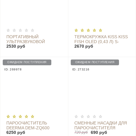
ПОРТАТИВНЫЙ
ТЕРМОКРУЖКА KISS KISS
УЛЬТРАЗВУКОВОЙ
FISH OLED (0,43 Л) S-
2530 руб
2670 руб
СКАЛЕР ДЛЯ ЧИСТКИ
U45СW2 WHITE
ЗУБОВ DR.BEI YC2
ОЖИДАЕМ ПОСТУПЛЕНИЯ
ОЖИДАЕМ ПОСТУПЛЕНИЯ
ID: 269978
ID: 273216
ПАРООЧИСТИТЕЛЬ
СМЕННЫЕ НАСАДКИ ДЛЯ
DEERMA DEM-ZQ600
ПАРООЧИСТИТЕЛЯ
6250 руб
690 руб
DEERMA MULTI-FUNCTION
720 руб