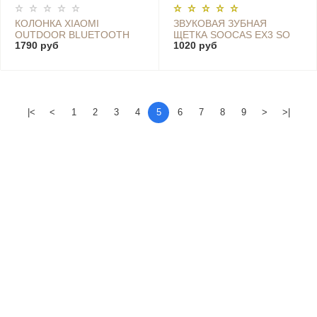
КОЛОНКА XIAOMI
ЗВУКОВАЯ ЗУБНАЯ
OUTDOOR BLUETOOTH
ЩЕТКА SOOCAS EX3 SO
1790 руб
1020 руб
SPEAKER MINI (ЧЕРНЫЙ) -
WHITE SONIC, СИНИЙ
XMYX04WM
|<
<
1
2
3
4
5
6
7
8
9
>
>|