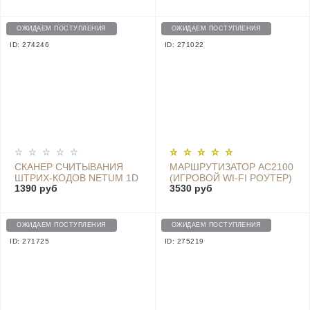
DEM-ZQ600 (4 ШТ) HC011
ОЖИДАЕМ ПОСТУПЛЕНИЯ
ОЖИДАЕМ ПОСТУПЛЕНИЯ
ID: 274246
ID: 271022
СКАНЕР СЧИТЫВАНИЯ
МАРШРУТИЗАТОР AC2100
ШТРИХ-КОДОВ NETUM 1D
(ИГРОВОЙ WI-FI РОУТЕР)
1390 руб
3530 руб
CCD, ПРОВОДНОЙ - NT-L3
ОЖИДАЕМ ПОСТУПЛЕНИЯ
ОЖИДАЕМ ПОСТУПЛЕНИЯ
ID: 271725
ID: 275219