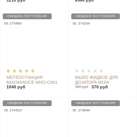
1210 руб
6380 руб
ОЖИДАЕМ ПОСТУПЛЕНИЯ
ОЖИДАЕМ ПОСТУПЛЕНИЯ
ID: 273685
ID: 274204
МЕТЕОСТАНЦИЯ
МЫЛО ЖИДКОЕ ДЛЯ
MIAOMIAOCE MHO-C401
ДОЗАТОРА MIJIA
1040 руб
370 руб
(GREY)
AUTOMATIC FOAM SOAP
380 руб
DISPENSER WHITE, 320
МЛ, 1 ШТ.
ОЖИДАЕМ ПОСТУПЛЕНИЯ
ОЖИДАЕМ ПОСТУПЛЕНИЯ
ID: 274523
ID: 275664