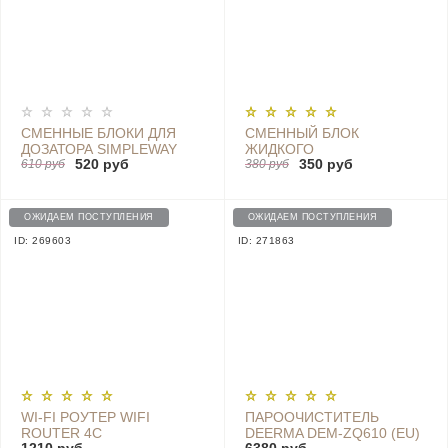
СМЕННЫЕ БЛОКИ ДЛЯ
СМЕННЫЙ БЛОК
ДОЗАТОРА SIMPLEWAY
ЖИДКОГО
520 руб
350 руб
SOAP LIQUID DISPENSER
610 руб
АНТИБАКТЕРИАЛЬНОГО
380 руб
2 ШТ Х 420 Г - NUN4118RT
МЫЛА ДЛЯ ДОЗАТОРА
SIMPLEWAY AUTOMATIC
INDUCTION WASHING
ОЖИДАЕМ ПОСТУПЛЕНИЯ
ОЖИДАЕМ ПОСТУПЛЕНИЯ
MACHINE (300 МЛ)
ID: 269603
ID: 271863
WI-FI РОУТЕР WIFI
ПАРООЧИСТИТЕЛЬ
ROUTER 4C
DEERMA DEM-ZQ610 (EU)