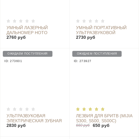
УМНЫЙ ЛАЗЕРНЫЙ
УМНЫЙ ПОРТАТИВНЫЙ
ДАЛЬНОМЕР HOTO
УЛЬТРАЗВУКОВОЙ
2760 руб
2730 руб
MONKEY INTELLIGENT
СКАЛЕР ДЛЯ ЧИСТКИ
LASER RANGEFINDER
ЗУБОВ SUNUO T12 PRO
BLACK QWCJY001
BLUE
ОЖИДАЕМ ПОСТУПЛЕНИЯ
ОЖИДАЕМ ПОСТУПЛЕНИЯ
ID: 273601
ID: 273927
УЛЬТРАЗВУКОВАЯ
ЛЕЗВИЯ ДЛЯ БРИТВ (MIJIA
ЭЛЕКТРИЧЕСКАЯ ЗУБНАЯ
S300, S500, S500C)
2830 руб
650 руб
ЩЕТКА DR.BEI SONIC
MJTXDDT01SKS
660 руб
ELECTRIC TOOTHBRUSH
ЧЕРНЫЙ (RU) BY-V12/BET-