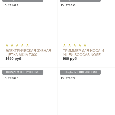
ID: 271697
ID: 270390
ЭЛЕКТРИЧЕСКАЯ ЗУБНАЯ
ТРИММЕР ДЛЯ НОСА И
ЩЕТКА MIJIA T300
УШЕЙ SOOCAS NOSE
1650 руб
960 руб
ELECTRIC TOOTHBRUSH,
HAIR TRIMMER - N1
MES602 WHITE
ОЖИДАЕМ ПОСТУПЛЕНИЯ
ОЖИДАЕМ ПОСТУПЛЕНИЯ
ID: 273896
ID: 270627