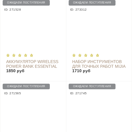
S03 BLACK
ОЖИДАЕМ ПОСТУПЛЕНИЯ
ОЖИДАЕМ ПОСТУПЛЕНИЯ
ID: 271528
ID: 273312
АККУМУЛЯТОР WIRELESS
НАБОР ИНСТРУМЕНТОВ
POWER BANK ESSENTIAL
ДЛЯ ТОЧНЫХ РАБОТ MIJIA
1850 руб
1710 руб
YOUTH EDITION, 10000
WIHA PRECISION
MAH (WPB15ZM), БЕЛЫЙ
SCREWDRIVER
MJJXLSD002QW
ОЖИДАЕМ ПОСТУПЛЕНИЯ
ОЖИДАЕМ ПОСТУПЛЕНИЯ
ID: 271565
ID: 271745