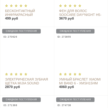
БЕСКОНТАКТНЫЙ
ФЕН ДЛЯ ВОЛОС
ИНФРАКРАСНЫЙ
SOOCARE DAY*NIGHT H5-
499 руб
3670 руб
ТЕРМОМЕТР HOCO
T
PREMIUM YQ6
ОЖИДАЕМ ПОСТУПЛЕНИЯ
ОЖИДАЕМ ПОСТУПЛЕНИЯ
ID: 270626
ID: 273855
ЭЛЕКТРИЧЕСКАЯ ЗУБНАЯ
УМНЫЙ БРАСЛЕТ XIAOMI
ЩЕТКА MIJIA SOUND
MI BAND 6 - XMSH15HM
2870 руб
4060 руб
WAVE ELECTRIC
TOOTHBRUSH -
NUN4000CN
ОЖИДАЕМ ПОСТУПЛЕНИЯ
ОЖИДАЕМ ПОСТУПЛЕНИЯ
ID: 271388
ID: 274738