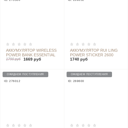
АККУМУЛЯТОР WIRELESS
АККУМУЛЯТОР RUI LING
POWER BANK ESSENTIAL
POWER STICKER 2600
1669 руб
1740 руб
YOUTH EDITION, 10000
1790 руб
MAH - LIB-4 BLUE
MAH WPB15ZM WHITE
(EU)
ОЖИДАЕМ ПОСТУПЛЕНИЯ
ОЖИДАЕМ ПОСТУПЛЕНИЯ
ID: 276012
ID: 269600