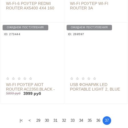
WI-FI-6 РОУТЕР REDMI
WI-FI РОУТЕР WI-FI
ROUTER AX5400 4Х4 160
ROUTER 3A
МГЦ
ОЖИДАЕМ ПОСТУПЛЕНИЯ
ОЖИДАЕМ ПОСТУПЛЕНИЯ
ID: 273444
ID: 269597
WI-FI РОУТЕР AIOT
USB ФОНАРИК LED
ROUTER AC2350,BLACK -
PORTABLE LIGHT 2, BLUE
3999 руб
DVB4248GL
5899 руб
- НФ-00002311 BLUE
|<
<
29
30
31
32
33
34
35
36
37