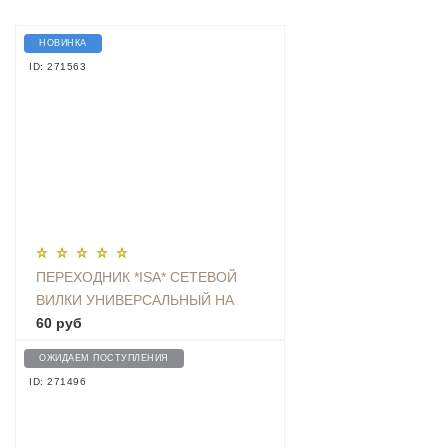
НОВИНКА
ID: 271563
ПЕРЕХОДНИК *ISA* СЕТЕВОЙ
ВИЛКИ УНИВЕРСАЛЬНЫЙ НА
ЕВРО С ЗАЗЕМЛЕНИЕМ KT-168
60 руб
ОЖИДАЕМ ПОСТУПЛЕНИЯ
ID: 271496