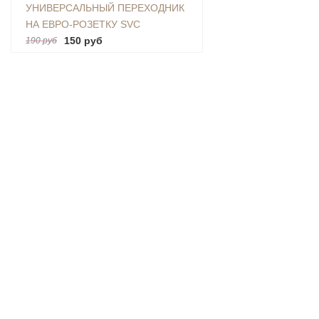
УНИВЕРСАЛЬНЫЙ ПЕРЕХОДНИК
НА ЕВРО-РОЗЕТКУ SVC
(AU|US|UK-EU)
150 руб
190 руб