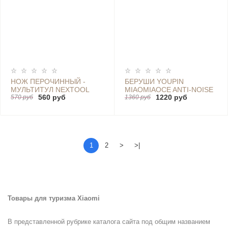
НОЖ ПЕРОЧИННЫЙ -
БЕРУШИ YOUPIN
МУЛЬТИТУЛ NEXTOOL
MIAOMIAOCE ANTI-NOISE
560 руб
1220 руб
MULTIFUNCTIONAL KNIFE
570 руб
SLEEPING EARPLUGS -
1360 руб
(ЧЕРНЫЙ)
А0020750
1
2
>
>|
Товары для туризма Xiaomi
В представленной рубрике каталога сайта под общим названием