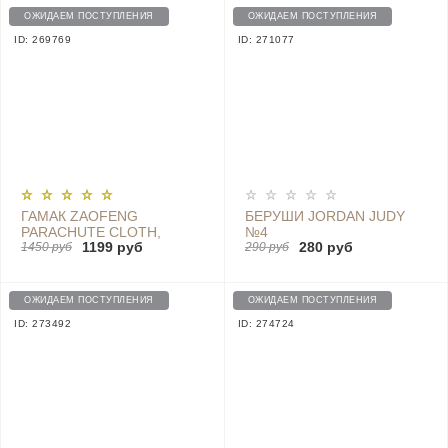
ОЖИДАЕМ ПОСТУПЛЕНИЯ
ОЖИДАЕМ ПОСТУПЛЕНИЯ
ID: 269769
ID: 271077
ГАМАК ZAOFENG
БЕРУШИ JORDAN JUDY
PARACHUTE CLOTH,
№4
1199 руб
280 руб
BLUE-GREEN
1450 руб
290 руб
ОЖИДАЕМ ПОСТУПЛЕНИЯ
ОЖИДАЕМ ПОСТУПЛЕНИЯ
ID: 273492
ID: 274724