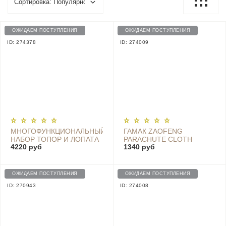
ОЖИДАЕМ ПОСТУПЛЕНИЯ
ОЖИДАЕМ ПОСТУПЛЕНИЯ
ID: 274378
ID: 274009
МНОГОФУНКЦИОНАЛЬНЫЙ
ГАМАК ZAOFENG
НАБОР ТОПОР И ЛОПАТА
PARACHUTE CLOTH
4220 руб
1340 руб
HUOHOU, ЧЕРНЫЙ -
HAMMOCK HW070101
HU0183
GREEN
ОЖИДАЕМ ПОСТУПЛЕНИЯ
ОЖИДАЕМ ПОСТУПЛЕНИЯ
ID: 270943
ID: 274008