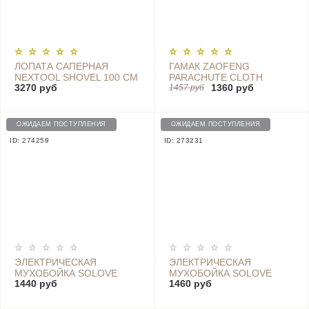
ЛОПАТА САПЕРНАЯ
ГАМАК ZAOFENG
NEXTOOL SHOVEL 100 СМ
PARACHUTE CLOTH
3270 руб
1360 руб
- NE0114
HAMMOCK HW070102
1457 руб
ОЖИДАЕМ ПОСТУПЛЕНИЯ
ОЖИДАЕМ ПОСТУПЛЕНИЯ
ID: 274259
ID: 273231
ЭЛЕКТРИЧЕСКАЯ
ЭЛЕКТРИЧЕСКАЯ
МУХОБОЙКА SOLOVE
МУХОБОЙКА SOLOVE
1440 руб
1460 руб
ELECTRIC SWATTER P1
ELECTRIC SWATTER P1
GRAY
ОТ КОМАРОВ, МУХ