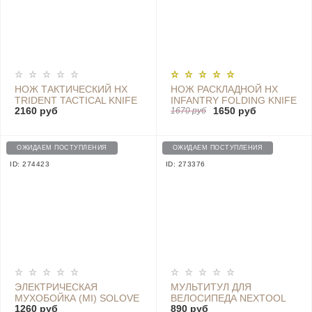
НОЖ ТАКТИЧЕСКИЙ HX
НОЖ РАСКЛАДНОЙ HX
TRIDENT TACTICAL KNIFE
INFANTRY FOLDING KNIFE
2160 руб
1650 руб
- 118324
(DESERT COLOR) - ZD-
1670 руб
016C
ОЖИДАЕМ ПОСТУПЛЕНИЯ
ОЖИДАЕМ ПОСТУПЛЕНИЯ
ID: 274423
ID: 273376
ЭЛЕКТРИЧЕСКАЯ
МУЛЬТИТУЛ ДЛЯ
МУХОБОЙКА (MI) SOLOVE
ВЕЛОСИПЕДА NEXTOOL
1260 руб
890 руб
ELECTRIC MOSQUITO
MULTIFUNCTIONAL