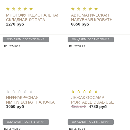
МНОГОФУНКЦИОНАЛЬНАЯ
АВТОМАТИЧЕСКАЯ
СКЛАДНАЯ ЛОПАТА
НАДУВНАЯ КРОВАТЬ
2270 руб
6650 руб
NEXTOOL NE20033
INFLATABLE LEISURE BED
GS1 BLUE
ОЖИДАЕМ ПОСТУПЛЕНИЯ
ОЖИДАЕМ ПОСТУПЛЕНИЯ
ID: 274608
ID: 273277
ИНФРАКРАСНАЯ
ЛЕЖАК GOCAMP
ИМПУЛЬСНАЯ ПАЛОЧКА
PORTABLE DUAL-USE
1050 руб
4780 руб
ДЛЯ СНЯТИЯ ЗУДА
RECLINER BED - OBS1009
4860 руб
YOUPIN COKIT AGW-06
ОЖИДАЕМ ПОСТУПЛЕНИЯ
ОЖИДАЕМ ПОСТУПЛЕНИЯ
ID: 274350
ID: 275936