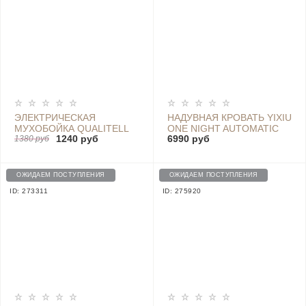
ЭЛЕКТРИЧЕСКАЯ
НАДУВНАЯ КРОВАТЬ YIXIU
МУХОБОЙКА QUALITELL
ONE NIGHT AUTOMATIC
1240 руб
6990 руб
ELECTRIC MOSQUITO
1380 руб
INFLATABLE BED BROWN -
SWATTER - ZS9001
PS1
ОЖИДАЕМ ПОСТУПЛЕНИЯ
ОЖИДАЕМ ПОСТУПЛЕНИЯ
ID: 273311
ID: 275920