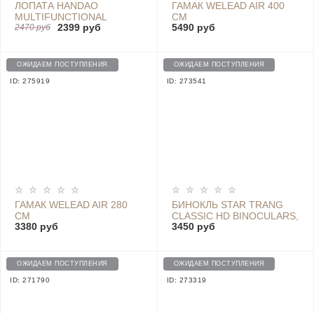
ЛОПАТА HANDAO
ГАМАК WELEAD AIR 400
MULTIFUNCTIONAL
СМ
2399 руб
5490 руб
SHOVEL - 115449
2470 руб
ОЖИДАЕМ ПОСТУПЛЕНИЯ
ОЖИДАЕМ ПОСТУПЛЕНИЯ
ID: 275919
ID: 273541
ГАМАК WELEAD AIR 280
БИНОКЛЬ STAR TRANG
СМ
CLASSIC HD BINOCULARS,
3380 руб
3450 руб
BLACK - SCST-830
ОЖИДАЕМ ПОСТУПЛЕНИЯ
ОЖИДАЕМ ПОСТУПЛЕНИЯ
ID: 271790
ID: 273319