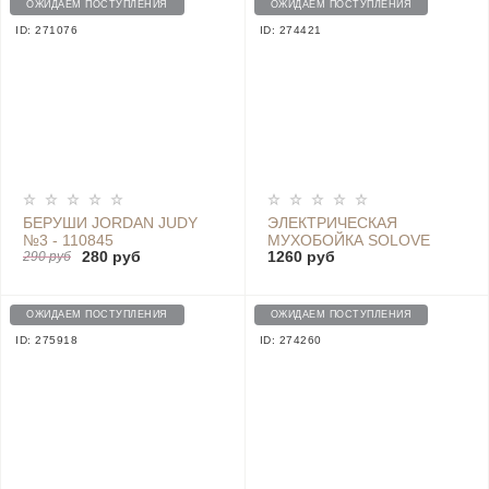
ОЖИДАЕМ ПОСТУПЛЕНИЯ
ОЖИДАЕМ ПОСТУПЛЕНИЯ
ID: 271076
ID: 274421
БЕРУШИ JORDAN JUDY
ЭЛЕКТРИЧЕСКАЯ
№3 - 110845
МУХОБОЙКА SOLOVE
280 руб
1260 руб
290 руб
ELECTRIC MOSQUITO
SWATTER, РУССКАЯ
ВЕРСИЯ, ЧЕРНЫЙ - P2+
BLACK
ОЖИДАЕМ ПОСТУПЛЕНИЯ
ОЖИДАЕМ ПОСТУПЛЕНИЯ
ID: 275918
ID: 274260