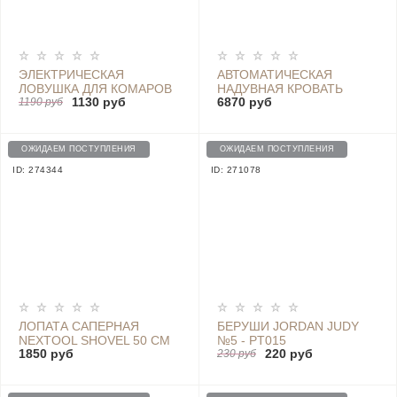
ЭЛЕКТРИЧЕСКАЯ
АВТОМАТИЧЕСКАЯ
ЛОВУШКА ДЛЯ КОМАРОВ
НАДУВНАЯ КРОВАТЬ
1130 руб
6870 руб
SOTHING CACTUS
1190 руб
INFLATABLE LEISURE BED
MOSQUITO KILLER DSHJ-
GS1 RED
L-006
ОЖИДАЕМ ПОСТУПЛЕНИЯ
ОЖИДАЕМ ПОСТУПЛЕНИЯ
ID: 274344
ID: 271078
ЛОПАТА САПЕРНАЯ
БЕРУШИ JORDAN JUDY
NEXTOOL SHOVEL 50 СМ
№5 - PT015
1850 руб
220 руб
230 руб