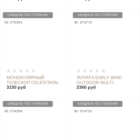
SWATTER, РУССКАЯ
BICYCLE TOOL - NE0122
ВЕРСИЯ, СЕРЫЙ - P2+
GREY
ОЖИДАЕМ ПОСТУПЛЕНИЯ
ОЖИДАЕМ ПОСТУПЛЕНИЯ
ID: 275254
ID: 274772
МОНОКУЛЯРНЫЙ
ЛОПАТА EARLY WIND
ТЕЛЕСКОП CELESTRON -
OUTDOOR MULTI-
3150 руб
2360 руб
SCDT-1042
FUNCTION SHOVEL
HW180101
ОЖИДАЕМ ПОСТУПЛЕНИЯ
ОЖИДАЕМ ПОСТУПЛЕНИЯ
ID: 274258
ID: 274723