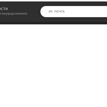
ОСТИ
 спецпредложениях
КАТАЛОГ
⠀
Кресла компьютерные
Пылесосы
Кронштейны для монитора
Чемоданы
Кронштейны для телевизора
Мультиварки
Кронштейн для микрофонов
Аквариумы
Кулеры для телефонов
Телескопы