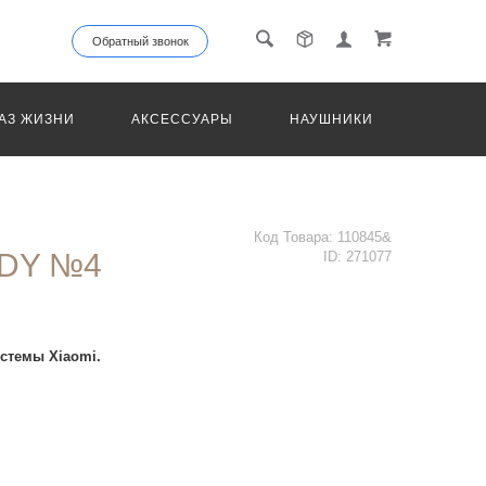
Обратный звонок
АЗ ЖИЗНИ
АКСЕССУАРЫ
НАУШНИКИ
ТРАНС
Код Товара:
110845&
DY №4
ID:
271077
стемы Xiaomi.