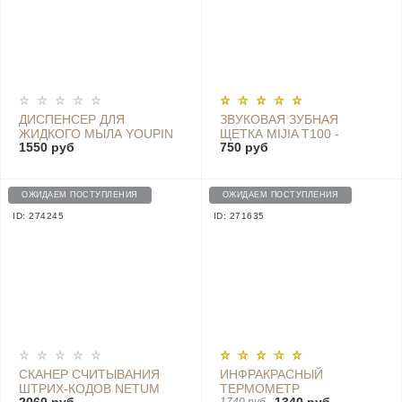
ДИСПЕНСЕР ДЛЯ
ЗВУКОВАЯ ЗУБНАЯ
ЖИДКОГО МЫЛА YOUPIN
ЩЕТКА MIJIA T100 -
1550 руб
750 руб
С СЕНСОРНЫМ
MES603 BLUE
ДАТЧИКОМ И
ТЕРМОМЕТРОМ X101
PINK
ОЖИДАЕМ ПОСТУПЛЕНИЯ
ОЖИДАЕМ ПОСТУПЛЕНИЯ
ID: 274245
ID: 271635
СКАНЕР СЧИТЫВАНИЯ
ИНФРАКРАСНЫЙ
ШТРИХ-КОДОВ NETUM
ТЕРМОМЕТР