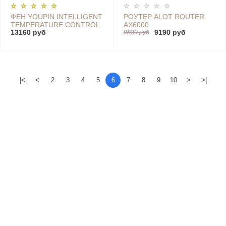
ФЕН YOUPIN INTELLIGENT
РОУТЕР ALOT ROUTER
TEMPERATURE CONTROL
AX6000
13160 руб
9190 руб
HAIR DRYER, GRAY -
9880 руб
AHD5-GD0
|<
<
2
3
4
5
6
7
8
9
10
>
>|