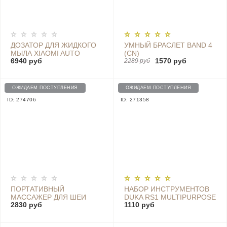
ДОЗАТОР ДЛЯ ЖИДКОГО
УМНЫЙ БРАСЛЕТ BAND 4
МЫЛА XIAOMI AUTO
(CN)
6940 руб
1570 руб
FOAMING HAND WASH
2289 руб
ОЖИДАЕМ ПОСТУПЛЕНИЯ
ОЖИДАЕМ ПОСТУПЛЕНИЯ
ID: 274706
ID: 271358
ПОРТАТИВНЫЙ
НАБОР ИНСТРУМЕНТОВ
МАССАЖЕР ДЛЯ ШЕИ
DUKA RS1 MULTIPURPOSE
2830 руб
1110 руб
PANGAO HOME PGG -
RATCHET SCREWDRIVER
D18A GRAY
SET BLACK