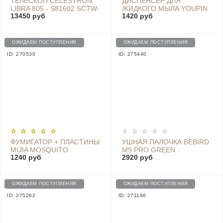
ТЕЛЕСКОП CELESTRON
ДИСПЕНСЕР ДЛЯ
LIBRA 805 - S81602 SCTW-
ЖИДКОГО МЫЛА YOUPIN
13450 руб
1420 руб
80
С СЕНСОРНЫМ
ДАТЧИКОМ И
ТЕРМОМЕТРОМ D101
BLUE
ОЖИДАЕМ ПОСТУПЛЕНИЯ
ОЖИДАЕМ ПОСТУПЛЕНИЯ
ID: 270530
ID: 275440
ФУМИГАТОР + ПЛАСТИНЫ
УШНАЯ ПАЛОЧКА BEBIRD
MIJIA MOSQUITO
M9 PRO GREEN
1240 руб
2920 руб
REPELLENT - CVT4004CN
ОЖИДАЕМ ПОСТУПЛЕНИЯ
ОЖИДАЕМ ПОСТУПЛЕНИЯ
ID: 275262
ID: 271166