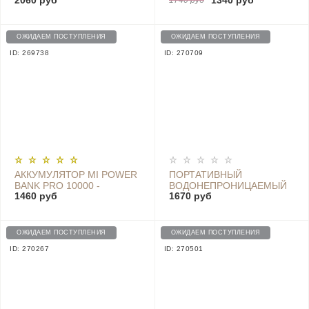
2060 руб
1340 руб
2D/QR, ПРОВОДНОЙ - NT-
БЕСКОНТАКТНЫЙ HOCO
1740 руб
L5
KY-111, WHITE|BLUE
ОЖИДАЕМ ПОСТУПЛЕНИЯ
ОЖИДАЕМ ПОСТУПЛЕНИЯ
ID: 269738
ID: 270709
АККУМУЛЯТОР MI POWER
ПОРТАТИВНЫЙ
BANK PRO 10000 -
ВОДОНЕПРОНИЦАЕМЫЙ
1460 руб
1670 руб
PLM03ZM GREY
ФОНАРИК ZMI
WATERPROOF
FLASHLIGHT 5000 MAH
(LPB02)
ОЖИДАЕМ ПОСТУПЛЕНИЯ
ОЖИДАЕМ ПОСТУПЛЕНИЯ
ID: 270267
ID: 270501