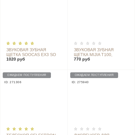
ЗВУКОВАЯ ЗУБНАЯ
ЗВУКОВАЯ ЗУБНАЯ
ЩЕТКА SOOCAS EX3 SO
ЩЕТКА MIJIA T100,
1020 руб
770 руб
WHITE SONIC, РОЗОВЫЙ
РОЗОВЫЙ
ОЖИДАЕМ ПОСТУПЛЕНИЯ
ОЖИДАЕМ ПОСТУПЛЕНИЯ
ID: 271306
ID: 275940