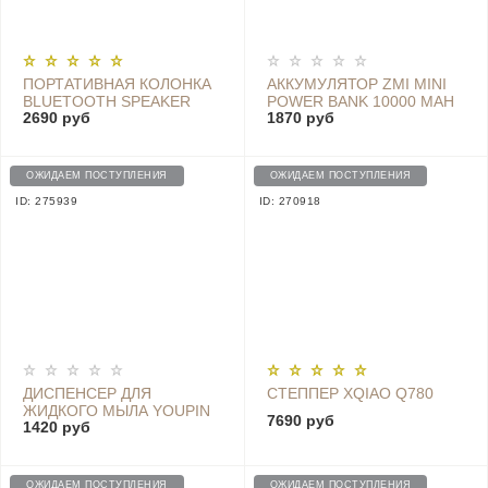
ПОРТАТИВНАЯ КОЛОНКА
АККУМУЛЯТОР ZMI MINI
BLUETOOTH SPEAKER
POWER BANK 10000 MAH
2690 руб
1870 руб
GOLD
QB817, WHITE
ОЖИДАЕМ ПОСТУПЛЕНИЯ
ОЖИДАЕМ ПОСТУПЛЕНИЯ
ID: 275939
ID: 270918
ДИСПЕНСЕР ДЛЯ
СТЕППЕР XQIAO Q780
ЖИДКОГО МЫЛА YOUPIN
7690 руб
1420 руб
С СЕНСОРНЫМ
ДАТЧИКОМ И
ТЕРМОМЕТРОМ D101
PINK
ОЖИДАЕМ ПОСТУПЛЕНИЯ
ОЖИДАЕМ ПОСТУПЛЕНИЯ