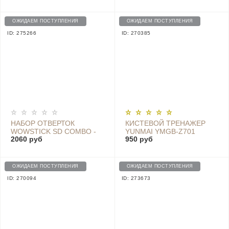
X5 GIFT BOX EDITION
(РОЗОВАЯ)
ОЖИДАЕМ ПОСТУПЛЕНИЯ
ОЖИДАЕМ ПОСТУПЛЕНИЯ
ID: 275266
ID: 270385
НАБОР ОТВЕРТОК
КИСТЕВОЙ ТРЕНАЖЕР
WOWSTICK SD COMBO -
YUNMAI YMGB-Z701
2060 руб
950 руб
PD01020271
BLACK
ОЖИДАЕМ ПОСТУПЛЕНИЯ
ОЖИДАЕМ ПОСТУПЛЕНИЯ
ID: 270094
ID: 273673