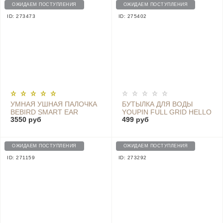
ОЖИДАЕМ ПОСТУПЛЕНИЯ
ОЖИДАЕМ ПОСТУПЛЕНИЯ
ID: 273473
ID: 275402
УМНАЯ УШНАЯ ПАЛОЧКА
БУТЫЛКА ДЛЯ ВОДЫ
BEBIRD SMART EAR
YOUPIN FULL GRID HELLO
3550 руб
499 руб
CLEANING CAMERA
LIFE TRITAN SPORTS CUP
ENDOSCOPE X17 PRO
620ML - SJ010201 GREY
(GOLD)
ОЖИДАЕМ ПОСТУПЛЕНИЯ
ОЖИДАЕМ ПОСТУПЛЕНИЯ
ID: 271159
ID: 273292