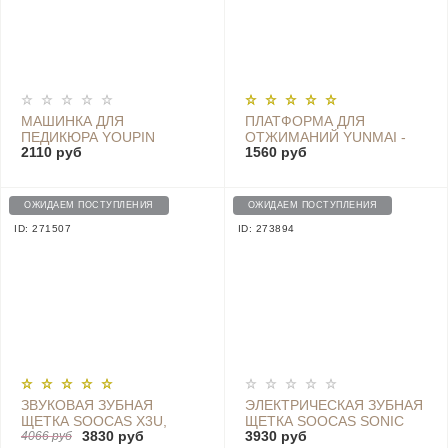
МАШИНКА ДЛЯ
ПЛАТФОРМА ДЛЯ
ПЕДИКЮРА YOUPIN
ОТЖИМАНИЙ YUNMAI -
2110 руб
1560 руб
PRITECH M7 2 В 1
YMPB-A601
ОЖИДАЕМ ПОСТУПЛЕНИЯ
ОЖИДАЕМ ПОСТУПЛЕНИЯ
ID: 271507
ID: 273894
ЗВУКОВАЯ ЗУБНАЯ
ЭЛЕКТРИЧЕСКАЯ ЗУБНАЯ
ЩЕТКА SOOCAS X3U,
ЩЕТКА SOOCAS SONIC
3830 руб
3930 руб
ЧЕРНЫЙ
4066 руб
ELECTRIC TOOTHBRUSH