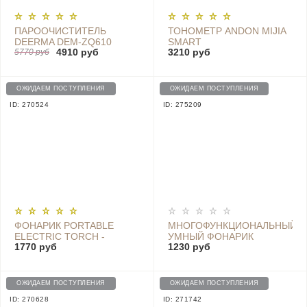
ПАРООЧИСТИТЕЛЬ
ТОНОМЕТР ANDON MIJIA
DEERMA DEM-ZQ610
SMART
4910 руб
3210 руб
5770 руб
SPHYGMOMANOMETER -
KD-5907
ОЖИДАЕМ ПОСТУПЛЕНИЯ
ОЖИДАЕМ ПОСТУПЛЕНИЯ
ID: 270524
ID: 275209
ФОНАРИК PORTABLE
МНОГОФУНКЦИОНАЛЬНЫЙ
ELECTRIC TORCH -
УМНЫЙ ФОНАРИК
1770 руб
1230 руб
LPB01ZM
BEEBEST - FH200
ОЖИДАЕМ ПОСТУПЛЕНИЯ
ОЖИДАЕМ ПОСТУПЛЕНИЯ
ID: 270628
ID: 271742