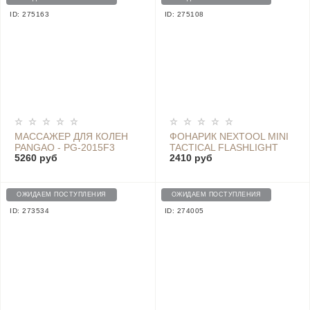
ID: 275163
ID: 275108
МАССАЖЕР ДЛЯ КОЛЕН
ФОНАРИК NEXTOOL MINI
PANGAO - PG-2015F3
TACTICAL FLASHLIGHT
5260 руб
2410 руб
WHITE
1200LM IPX4 - NE20069
ОЖИДАЕМ ПОСТУПЛЕНИЯ
ОЖИДАЕМ ПОСТУПЛЕНИЯ
ID: 273534
ID: 274005