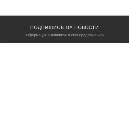
ПОДПИШИСЬ НА НОВОСТИ
информация о новинках и спецпредложениях
КАТАЛОГ
⠀
Кресла компьютерные
Пылесосы
Кронштейны для монитора
Чемоданы
Кронштейны для телевизора
Мультиварки
Кронштейн для микрофонов
Аквариумы