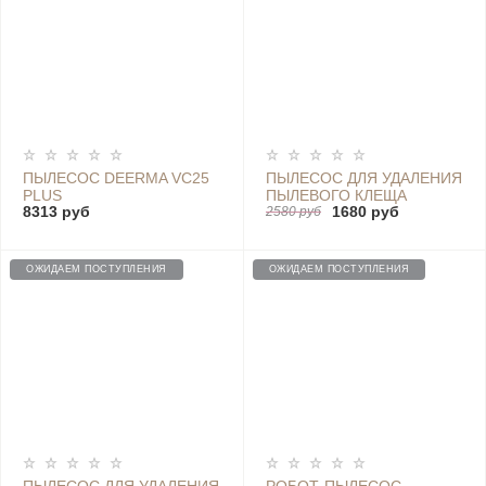
ПЫЛЕСОС DEERMA VC25
ПЫЛЕСОС ДЛЯ УДАЛЕНИЯ
PLUS
ПЫЛЕВОГО КЛЕЩА
8313 руб
1680 руб
DEERMA CM800 MITES
2580 руб
VACUUM CLEANER (CN),
BEIGE
ОЖИДАЕМ ПОСТУПЛЕНИЯ
ОЖИДАЕМ ПОСТУПЛЕНИЯ