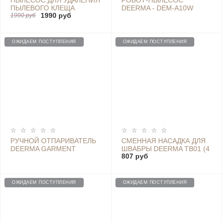
ПЫЛЕСОС ДЛЯ УДАЛЕНИЯ
РОБОТ-ПЫЛЕСОС
ПЫЛЕВОГО КЛЕЩА
DEERMA - DEM-A10W
1990 руб
DEERMA WIRELESS LIGHT
1990 руб
HEAT REMOVAL DEVICE -
CM2000
ОЖИДАЕМ ПОСТУПЛЕНИЯ
ОЖИДАЕМ ПОСТУПЛЕНИЯ
РУЧНОЙ ОТПАРИВАТЕЛЬ
СМЕННАЯ НАСАДКА ДЛЯ
DEERMA GARMENT
ШВАБРЫ DEERMA TB01 (4
807 руб
STEAMER, DEM-HS008
ШТ)
PINK
ОЖИДАЕМ ПОСТУПЛЕНИЯ
ОЖИДАЕМ ПОСТУПЛЕНИЯ