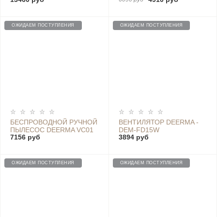
PRO WIRELESS VACUUM
HANDHELD WIRELESS
CLEANER
VACUUM CLEANER VC20
PLUS, WHITE
ОЖИДАЕМ ПОСТУПЛЕНИЯ
ОЖИДАЕМ ПОСТУПЛЕНИЯ
БЕСПРОВОДНОЙ РУЧНОЙ
ВЕНТИЛЯТОР DEERMA -
ПЫЛЕСОС DEERMA VC01
DEM-FD15W
7156 руб
3894 руб
MAX
ОЖИДАЕМ ПОСТУПЛЕНИЯ
ОЖИДАЕМ ПОСТУПЛЕНИЯ