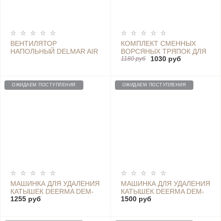
ВЕНТИЛЯТОР
КОМПЛЕКТ СМЕННЫХ
НАПОЛЬНЫЙ DELMAR AIR
ВОРСЯНЫХ ТРЯПОК ДЛЯ
1030 руб
CIRCULATION FAN DEM-
DEERMA DEL MAR SPRAY
1180 руб
FD500
MOP TB02 (8ШТ)
ОЖИДАЕМ ПОСТУПЛЕНИЯ
ОЖИДАЕМ ПОСТУПЛЕНИЯ
МАШИНКА ДЛЯ УДАЛЕНИЯ
МАШИНКА ДЛЯ УДАЛЕНИЯ
КАТЫШЕК DEERMA DEM-
КАТЫШЕК DEERMA DEM-
1255 руб
1500 руб
MQ300
MQ500