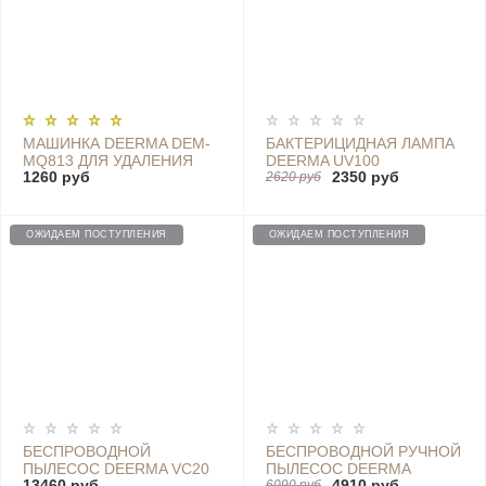
МАШИНКА DEERMA DEM-
БАКТЕРИЦИДНАЯ ЛАМПА
MQ813 ДЛЯ УДАЛЕНИЯ
DEERMA UV100
1260 руб
2350 руб
КАТЫШЕК
2620 руб
ОЖИДАЕМ ПОСТУПЛЕНИЯ
ОЖИДАЕМ ПОСТУПЛЕНИЯ
БЕСПРОВОДНОЙ
БЕСПРОВОДНОЙ РУЧНОЙ
ПЫЛЕСОС DEERMA VC20
ПЫЛЕСОС DEERMA
13460 руб
4910 руб
6090 руб