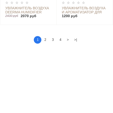
УВЛАЖНИТЕЛЬ ВОЗДУХА
УВЛАЖНИТЕЛЬ ВОЗДУХА
DEERMA HUMIDIFIER
И АРОМАТИЗАТОР ДЛЯ
2070 руб
1200 руб
DEM-F590
2430 руб
АВТОМОБИЛЯ DEERMA
CAR AIR 2 IN 1 - DEM-
FC160
1
2
3
4
>
>|