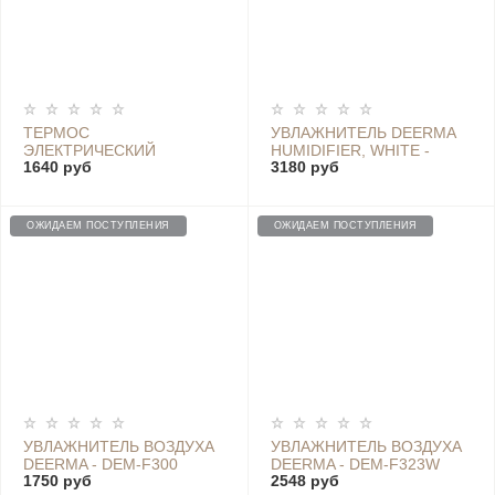
ТЕРМОС
УВЛАЖНИТЕЛЬ DEERMA
ЭЛЕКТРИЧЕСКИЙ
HUMIDIFIER, WHITE -
1640 руб
3180 руб
DEERMA PORTABLE
DEM-F800
ELECTRIC HOT WATER
CUP - DEM-DR035S
ОЖИДАЕМ ПОСТУПЛЕНИЯ
ОЖИДАЕМ ПОСТУПЛЕНИЯ
УВЛАЖНИТЕЛЬ ВОЗДУХА
УВЛАЖНИТЕЛЬ ВОЗДУХА
DEERMA - DEM-F300
DEERMA - DEM-F323W
1750 руб
2548 руб