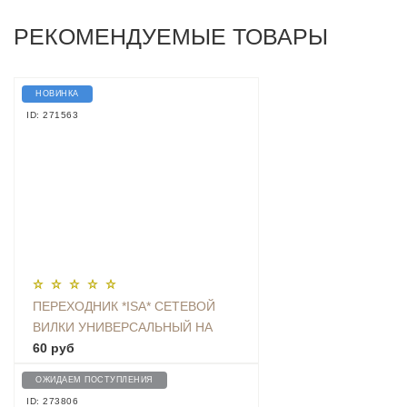
РЕКОМЕНДУЕМЫЕ ТОВАРЫ
НОВИНКА
ID: 271563
ПЕРЕХОДНИК *ISA* СЕТЕВОЙ
ВИЛКИ УНИВЕРСАЛЬНЫЙ НА
ЕВРО С ЗАЗЕМЛЕНИЕМ KT-168
60 руб
ОЖИДАЕМ ПОСТУПЛЕНИЯ
ID: 273806