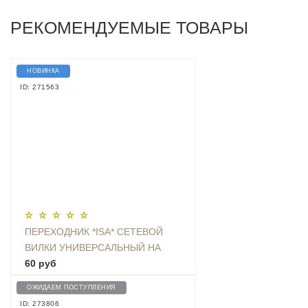
РЕКОМЕНДУЕМЫЕ ТОВАРЫ
НОВИНКА
ID: 271563
ПЕРЕХОДНИК *ISA* СЕТЕВОЙ
ВИЛКИ УНИВЕРСАЛЬНЫЙ НА
ЕВРО С ЗАЗЕМЛЕНИЕМ KT-168
60 руб
ОЖИДАЕМ ПОСТУПЛЕНИЯ
ID: 273806