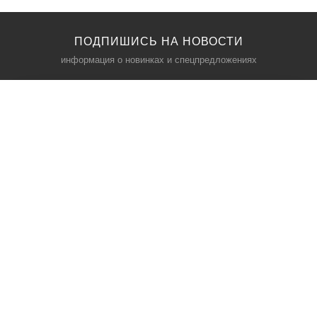
ПОДПИШИСЬ НА НОВОСТИ
информация о новинках и спецпредложениях
КАТАЛОГ
⠀
Кресла компьютерные
Пылесосы
Кронштейны для монитора
Чемоданы
Кронштейны для телевизора
Мультиварки
Кронштейн для микрофонов
Аквариумы
Кулеры для телефонов
Телескопы