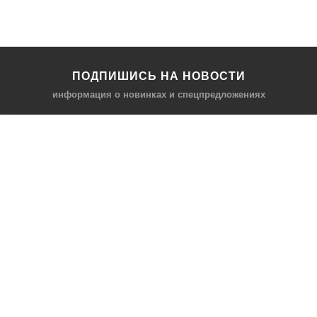
ПОДПИШИСЬ НА НОВОСТИ
информация о новинках и спецпредложениях
КАТАЛОГ
⠀
Кресла компьютерные
Пылесосы
Кронштейны для монитора
Чемоданы
Кронштейны для
Мультиварки
телевизора