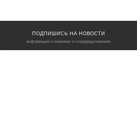
ПОДПИШИСЬ НА НОВОСТИ
информация о новинках и спецпредложениях
КАТАЛОГ
⠀
Кресла компьютерные
Пылесосы
Кронштейны для монитора
Чемоданы
Кронштейны для телевизора
Мультиварки