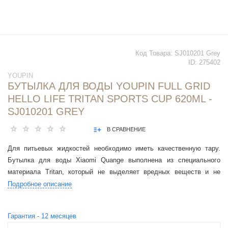
Код Товара:
SJ010201 Grey
ID:
275402
YOUPIN
БУТЫЛКА ДЛЯ ВОДЫ YOUPIN FULL GRID
HELLO LIFE TRITAN SPORTS CUP 620ML -
SJ010201 GREY
В СРАВНЕНИЕ
Для питьевых жидкостей необходимо иметь качественную тару.
Бутылка для воды Xiаomi Quange выполнена из специального
материала Tritan, который не выделяет вредных веществ и не
источает запаха, а также устойчив к высоким температурам.
Подробное описание
Бутылка легко открывается одной рукой путем нажатия кнопки,
поэтому из нее можно пить прямо во время движения
Гарантия -
12
месяцев