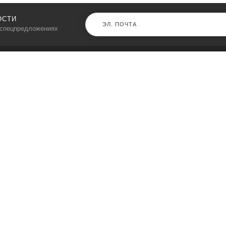
ОСТИ
 спецпредложениях
КАТАЛОГ
⠀
Кресла компьютерные
Пылесосы
Кронштейны для монитора
Чемоданы
Кронштейны для телевизора
Мультиварки
Кронштейн для микрофонов
Аквариумы
Кулеры для телефонов
Телескопы